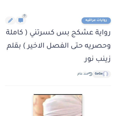
0
روايات عراقيه
رواية عشكج بس كسرتني ( كاملة
وحصريه حتى الفصل الاخير ) بقلم
زينب نور
GeGe
منذ عام