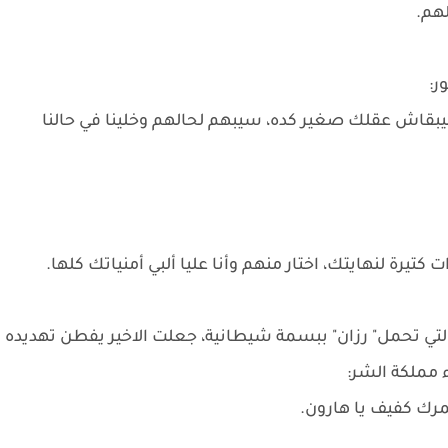
لهم.
ر:
ميبقاش عقلك صغير كده، سيبهم لحالهم وخلينا في حالنا
تيرة لنهايتك، اختار منهم وأنا عليا ألبي أمنياتك كلها.
 التي تحمل" رزان" ببسمة شيطانية، جعلت الاخير يفطن تهديده
ء مملكة الشر:
رك كفيف يا هارون.