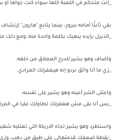
_إنت متحكم في اللعبة كلها سواء كنت جواها أو 
بقي ثابتًا أمامه ببرودٍ، بينما يتابع "هارون" إرتشاف
_الديزل بإيده ينهيك بكلمة واحدة منه، ومع ذلك 
وأضاف وهو يشير للدرج العملاق من خلفه:
_زي ما أنا واثق بردو إنه هيغفرلك المرادي.
واعتلى الشر أعينه وهو يشير على نفسه:
_بس أنا بقى مش هغفرلك تطاولك عليا في المرتين
واستطرد وهو يشير تجاه الاريكة التي تعتليه شقيقت
_نقطة ضعفك قدمتهالي على طبق من دهب، وزي م