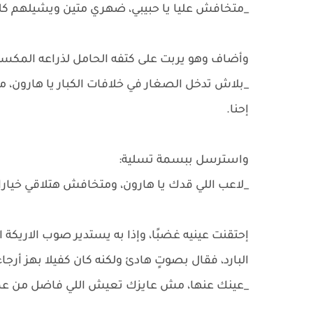
_متخافش عليا يا حبيبي، ضهري متين ويشيلهم ك
وأضاف وهو يربت على كتفه الحامل لذراعه المكسو
_بلاش تدخل الصغار في خلافات الكبار يا هارون، 
إحنا.
واسترسل ببسمة تسلية:
_لاعب اللي قدك يا هارون، ومتخافش هتلاقي خيارات ك
إحتقنت عينيه غضبًا، وإذا به يستدير صوب الاريكة
البارد، فقال بصوتٍ هادئ ولكنه كان كفيلا بهز أرجا
_عينك عنها، مش عايزك تعيش اللي فاضل من عم