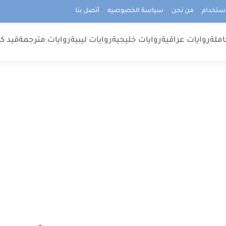
استخدام
من نحن
سياسة الخصوصيه
أتصل بنا
املة
روايات عراقية
روايات خليجية
روايات ليبية
روايات مترجمة
قيد كت