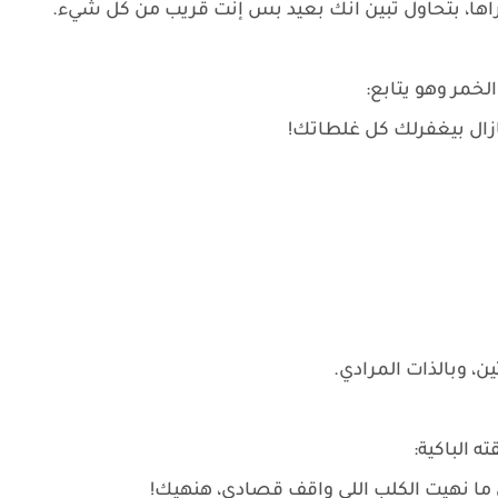
براها، بتحاول تبين انك بعيد بس إنت قريب من كل شيء.
 الخمر وهو يتابع:
مازال بيغفرلك كل غلطاتك!
، وبالذات المرادي.
ه الباكية:
ا نهيت الكلب اللي واقف قصادي، هنهيك!