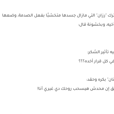
 فترك "رزان" التي مازال جسدها متخشبًا بفعل الصدمة، وضعها
أخيه، وبخشونة قال:
 تأثير السُكر:
ي كل قرار أخده؟؟؟
ن" بكره وحقد:
واثق إن محدش هيسحب روحك دي غيري أنا!