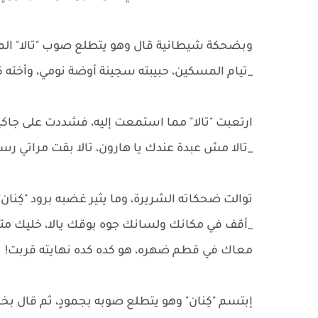
وبضحكة شيطانية قال وهو يتطلع صوب "تالا" المت
_تيام المسكين، حبيبته سجينة أوضة نومي، وأخته ك
ارتعبت "تالا" مما استمعت إليه، فشددت على جاك
_تالا مش عبدة عندك يا هارون، تالا بقت مراتي ر
توالت ضحكاته الشريرة، وما يثير غضبه برود "كِنان
_أقف في مكانك ولسانك جوه بوقك يالا، خليك متد
معاك في قطم ضهره، هو كده كده نهايته قربت!
إبتسم "كِنان" وهو يتطلع صوبه بجمودٍ، ثم قال 