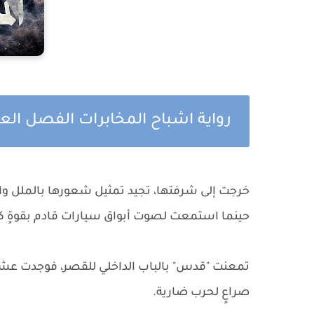
رواية اشباح المخابرات الفصل ال
خرجت إلى شرفتها، تجيد تمثيل شعورها بالملل وال
حينما استمعت لصوت أبواق سيارات قادم بقوةٍ 
تمعنت "قدس" بالباب الداخلي للقصر، فوجدت عشرة
صراعٍ لحرب ضارية.