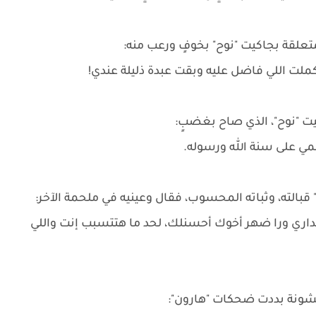
علقة بجاكيت "نوح" بخوفٍ ورعب منه:
ملت اللي فاضل عليه وبقت عبدة ذليلة عندي!
يت "نوح"، الذي صاح بغضبٍ:
سمي على سنة الله ورسوله.
" قبالته، وثباته المحسوب، فقال وعينيه في ملحمة الآخر:
اري ورا ضهر أخوك أحسنلك، لحد ما هتتسبب إنت واللي
بخشونة بددت ضحكات "هارون":