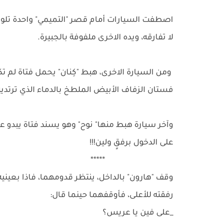
اصطفت السيارات أمام قصر "التميمي" واحدة تلو ا
لا تفارقه، ويده الاخرى ملفوفة بالجبيرة.
ومن السيارة الاخرى، هبط "كِنان" يحمل فتاة لم 
فستان الزفاف الأبيض الملطخ بالدماء الذي ترتديه
وآخر سيارة هبط منها" نوح" وهو يسند فتاة يبدو علي
على الدخول برفقٍ ولين!!!
*****
وقف "هارون" بالداخل، ينتظر قدومهما، فاذا بعينيه 
رفقته للأعلى، فأوقفهما حينما قال:
_على فين يا عريس؟