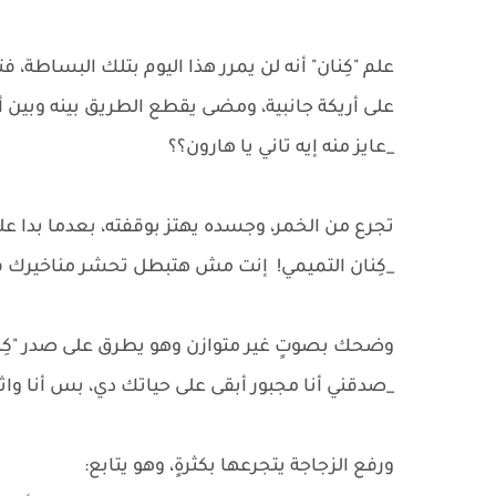
علم "كِنان" أنه لن يمرر هذا اليوم بتلك البساطة،
على أريكة جانبية، ومضى يقطع الطريق بينه وبين 
_عايز منه إيه تاني يا هارون؟؟
تجرع من الخمر، وجسده يهتز بوقفته، بعدما بدا عليه
_كِنان التميمي! إنت مش هتبطل تحشر مناخيرك ف
وضحك بصوتٍ غير متوازن وهو يطرق على صدر "كِنا
_صدقني أنا مجبور أبقى على حياتك دي، بس أنا 
ورفع الزجاجة يتجرعها بكثرةٍ، وهو يتابع: