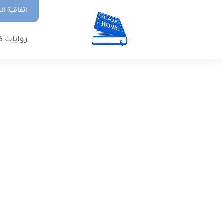
اتفاقية ال
روايات ك