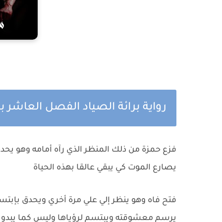
رواية برائة الصياد الفصل العاشر
فزع حمزة من ذلك المنظر الذي رآه أمامه وهو يحدق
يصارع الموت كي يبقي عالقا بهذه الحياة
فتح فاه وهو ينظر إلي علي مرة أخري ويحدق بإبتسام
يرسم معشوقته ويبتسم لرؤياها وليس كما يبدو أ