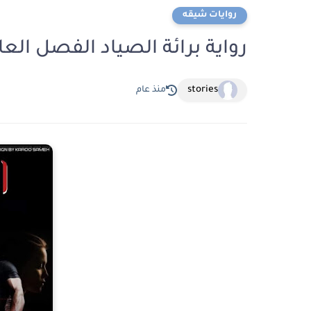
روايات شيقه
رواية برائة الصياد الفصل العاشر 10 بقلم سمي
stories
منذ عام