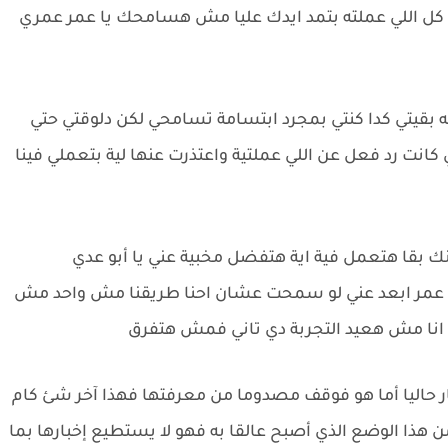
بعد كل اللي عملته بتمد ايدك عليا مش هسامحك يا عمر عمري
 ليه بقيتي كدا كنتي بمجرد ابتسامة تسامحي لكن دلوقتي حتي
نت رد فعل عن اللي عملتية واعتذرت عنها لية بتعملي فينا
نك بقا هتعمل فية اية هتفضل مخبية عني يا أبو عدي
ه عمر ابعد عني لو سمحت عشان احنا طريقنا مش واحد مش
انا مش هعيد التجربة دي تاني فمش هتفرق
ار حاليا أما هو فوقف مصدوما من معرفتها فهذا آخر شئ كام
ا الوضع الذي أصبح عالقا به فهو لا يستطيع إخبارها بما