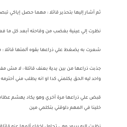
ثم أشار إليها بتحذير قائلا : مهما حصل إياكي تب
نظرت إلي عينية بغضب من وقاحته أبعد كل ما ف
شعرت به يضغط علي ذراعها بقوه آلمتها قائلا :
جذبت ذراعها من بين يدية بعنف قائلة : لا مش مف
واحد ليه الحق يكلمني كدا او انه يطلب مني أحترم
قبض علي ذراعها مرة أخري وهو يكاد يهشم عظامه
خلينا في المهم دلوقتي بتكلمي مين
نظرت اليه ببرود وهي تحاول إخفاء ألمها عنه قائل