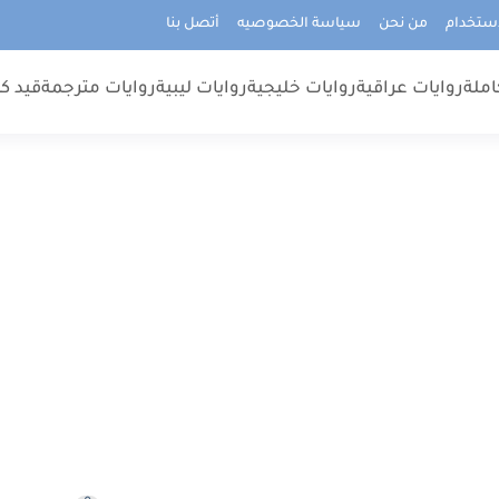
استخدام
من نحن
سياسة الخصوصيه
أتصل بنا
املة
روايات عراقية
روايات خليجية
روايات ليبية
روايات مترجمة
قيد كت