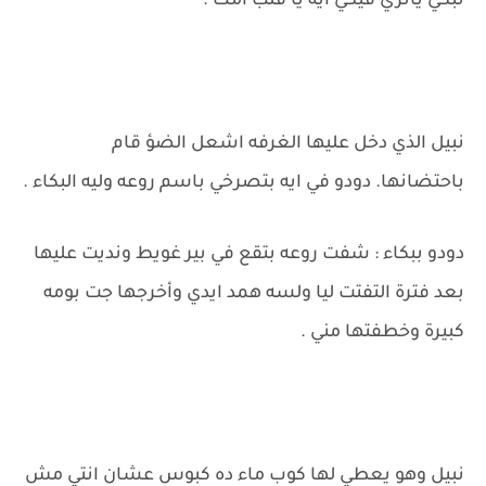
تبكي ياتري فيكي ايه يا قلب امك .
نبيل الذي دخل عليها الغرفه اشعل الضؤ قام
باحتضانها. دودو في ايه بتصرخي باسم روعه وليه البكاء .
دودو ببكاء : شفت روعه بتقع في بير غويط ونديت عليها
بعد فترة التفتت ليا ولسه همد ايدي وأخرجها جت بومه
كبيرة وخطفتها مني .
نبيل وهو يعطي لها كوب ماء ده كبوس عشان انتي مش