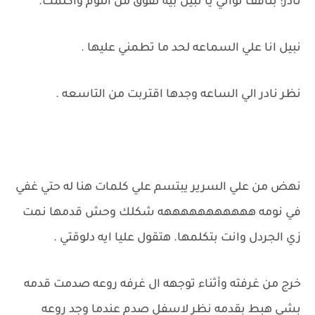
نادر: بتافف ثواني يا نبيل بيه تفوق من النوم واكلمك.
نبيل انا علي السماعه لحد ما تطمني عليها .
نظر نادر الي الساعه وجدها اقتربت من التاسعه .
نهض من علي السرير يبتسم علي كلمات هنا له حتي غفي
في نومه هههههههههههه شكلك وحش قدمها نمت
زي الجردل وانت بتكلمها. هتقول عليا ايه دلوقتي .
خرج من غرفته وأثناء توجهه ال غرفه روعه صدمت قدمه
بشي هبط بقدمه نظر لاسفل صدم عندما وجد روعه