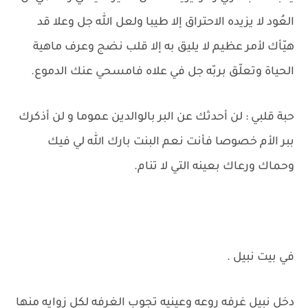
العُود لا يزيده الاحتراق إلا طيبا ولعل الله جل وعلا قد
هيّأك لأمر عظيم لا يليق به إلا قلب نضج وعرف ماهية
الحياة وتعلّق بربّه جل في علاه فامسحي عنك الدموع.
حبة قلبي : لن أحدثك عن البر بالوالدين عموما و لن أذكرك
ببر الأم خصوصا فأنت نعم البنت بارك الله لي فيك
وحماك ورعاك بعينه التي لا تنام.
في بيت نبيل .
دخل نبيل غرفه روعه وعينيه تجوب الغرفه لكل زوايه منها