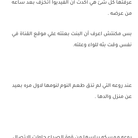
عرفتها كل شئ هي أكدت أن الفيديوا اتخزف بعد ساعه
من عرضه .
بس مكنتش اعرف أن البنت بعتته علي موقع القناة في
نفس وقت بثه للواء وعلته.
عند روعه التي لم تذق طعم النوم لنومها لاول مره بعيد
عن منزل والدها .
روعه ممسكه براسها من قوة الصداع حاولت الاتصال