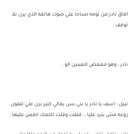
افاق نادر من نومه صباحا علي صوت هاتفه الذي يرن بلا
توقف .
نادر : وهو مغمض العينين الو .
نبيل : اسف يا نادر يا بني بس بقالي كتير برن علي تلفون
روعه مش بترد عليا .. قلقت وقلت اكلمك اطمن عليها .