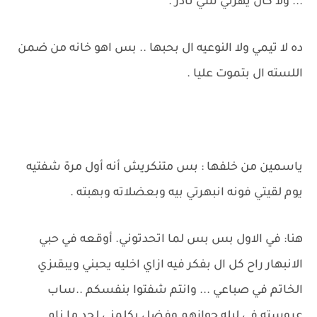
... ولا كان يهزني سي نادر .
ده لا تيمي ولا النوعيه ال بحبها .. بس اهو خانه من ضمن
اللسته ال بتموت عليا .
ياسمين من خلفها : بس متنكريش أنه أول مرة شفتيه
يوم لقيتي فونه انبهرتي بيه وبعضلاته وبهبته .
هنا: في الاول بس بس لما اتحدتوني. أوقعه في حبي
الانبهار راح كل ال بفكر فيه ازاي اخليه يحبني ويبقىزي
الخاتم في صباعي ... وانتم شفتوا بنفسكم ..ساب
عروسته في ليله جوازهم وفضل يكلمني لحد ما نام.