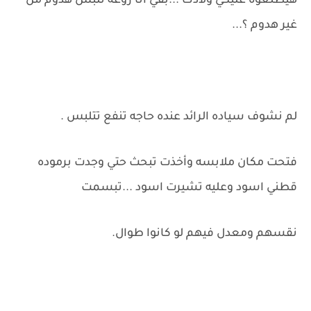
هيطلعوة عليكي ولادك ...بقي أنا روعه تلبس هدوم من
غير هدوم ؟...
لم نشوف سياده الرائد عنده حاجه تنفع تتلبس .
فتحت مكان ملابسه وأخذت تبحث حتي وجدت برموده
قطني اسود وعليه تشيرت اسود ...تبسمت
نقسهم ومعدل فيهم لو كانوا طوال.