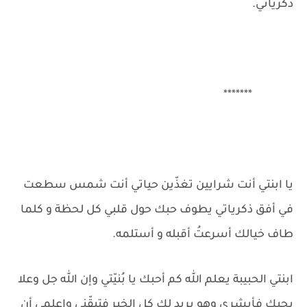
ذكرياتي.
*******
يا ابنتي أنت شرايين تغذّين حياتي أنت شمس سطعت
في أفق ذكرياتي يطوف حبك حول قلبي كل لحظة و كلما
طاف خيالك أسرعتُ أقبله و أستلمه.
ابنتي الحبيبة يعلم الله كم أحبك يا بُنيّتي وإن الله جل وعلا
يحبك فأبشري وهو يريد لك كل الخير فتيقّني واعلمي أن