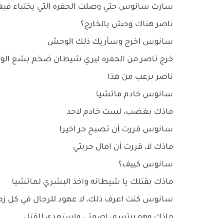
سارت سانوس حتي وصلت الحفره التي يختباء فيها
ناصر هناك وحش بالخارج؟
سانوس اخرج وسأريك ذلك الوحش
خرج ناصر من الحفره ليري شيطان ضخم بشع الوج
ناصر برعب من هذا
سانوس خادم ماتشيا
ماذك بغضب، لست خادم لاحد
سانوس قررت أن تصبح حر اخيرا
ماذك لا، قررت أن امال حريتي
سانوس كييف؟
ماذك بقتلك يا شيطانه واخذ البشري لماتشيا
سانوس كنت اعرف ذلك، لا عهود للرجال في كل زم
ماذك وهو يبتسم، اصمتي واستعدي للقتل