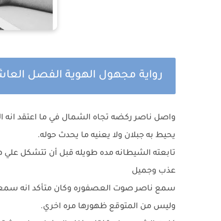
رواية مجهول الهوية الفصل العا
واصل ناصر ركضه تجاه الشمال في ما اعتقد انه ال
يحيط به جبلان ولا يعنيه ما يحدث حوله.
تابعته الشيطانه مده طويله قبل أن تتشكل علي
عذب وجميل
سمع ناصر صوت العصفوره وكان متأكد انه سمعه م
وليس من المتوقع ظهورها مره اخري.