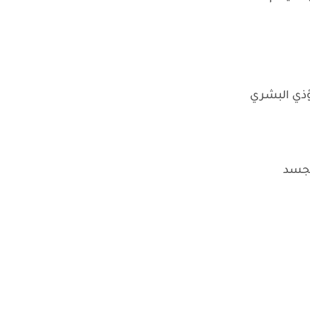
ؤذي البشري
لجسد