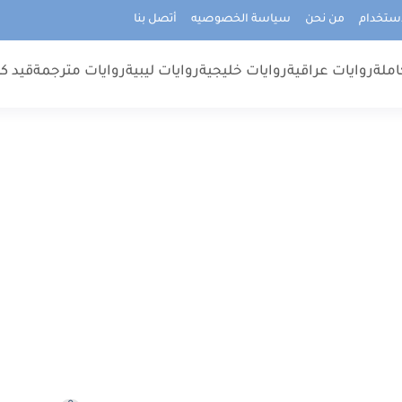
استخدام
من نحن
سياسة الخصوصيه
أتصل بنا
املة
روايات عراقية
روايات خليجية
روايات ليبية
روايات مترجمة
قيد كت