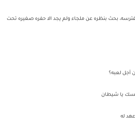
مفترسه، بحث بنظره عن ملجاء ولم يجد الا حفره صغيره تحت
 أجل لعبه؟
سك يا شيطان
هد له