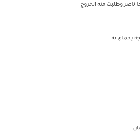
 ناصر وطلبت منه الخروج
ه يحملق به
ان