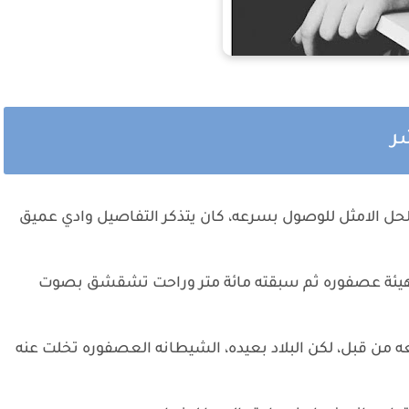
شر
حل الامثل للوصول بسرعه، كان يتذكر التفاصيل وادي عميق
 هيئة عصفوره ثم سبقته مائة متر وراحت تشقشق بصوت
ن قبل، لكن البلاد بعيده، الشيطانه العصفوره تخلت عنه