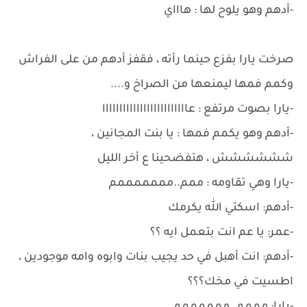
-أدهم وهو يلوح لها : هاااي
صرخت يارا بفزع حينما رأته ، فقفز أدهم من على الفراش
وكمم فمها ليمنعها من الصراخ و....
-يارا بصوت مرتفع : عااااااااااااااااااااااااا
-أدهم وهو يكمم فمها : يا بنت المجانين ،
شششششش ، هتفضحينا ع أخر الليل
-يارا وهي تقاومه : ممم..مممممممم
-أدهم: اسكتي الله يكرمك
-عمر: يا عم انت بتعمل ايه ؟؟
-أدهم: انت أهبل في حد يجيب بنات وابوه وامه موجودين ،
اطسيت في مخك؟؟؟