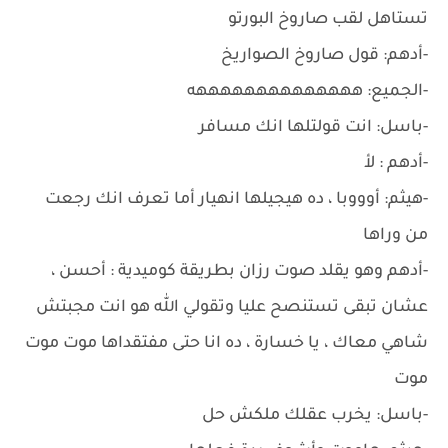
تستاهل لقب صاروخ البورتو
-أدهم: قول صاروخ الصواريخ
-الجميع: ههههههههههههههه
-باسل: انت قولتلها انك مسافر
-أدهم : لأ
-هيثم: أوووبا ، ده هيجيلها انهيار أما تعرف انك رجعت
من وراها
-أدهم وهو يقلد صوت رزان بطريقة كوميدية : أحسن ،
عشان تبقى تستنصح عليا وتقولي الله هو انت مجبتش
شاهي معاك ، يا خسارة ، ده انا حتى مفتقداها موت موت
موت
-باسل: يخرب عقلك ملكش حل