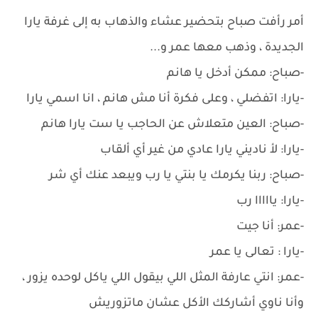
أمر رأفت صباح بتحضير عشاء والذهاب به إلى غرفة يارا
الجديدة ، وذهب معها عمر و...
-صباح: ممكن أدخل يا هانم
-يارا: اتفضلي ، وعلى فكرة أنا مش هانم ، انا اسمي يارا
-صباح: العين متعلاش عن الحاجب يا ست يارا هانم
-يارا: لأ ناديني يارا عادي من غير أي ألقاب
-صباح: ربنا يكرمك يا بنتي يا رب ويبعد عنك أي شر
-يارا: يااااا رب
-عمر: أنا جيت
-يارا : تعالى يا عمر
-عمر: انتي عارفة المثل اللي بيقول اللي ياكل لوحده يزور ،
وأنا ناوي أشاركك الأكل عشان ماتزوريش