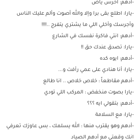
-أدهم: أخرس ياض
-يارا: اطلع بقى برا وإلا والله أصوت وألم عليك الناس
وأجرسك وأخلي اللي ما يشتري يتفرج ..!!!!
-أدهم: انتي فاكرة نفسك في الشارع
-يارا: تصدق عندك حق !!
-أدهم: ايوه كده
-يارا: أنا هنادي على عمي رأفت و...
-أدهم مقاطعاً : خلاص خلاص .. انا طالع
-يارا بصوت منخفض : المركب اللي تودي
-أدهم: بتقولي ايه ؟؟؟
-يارا: مع السلامة
-أدهم وهو يقترب منها : الله يسلمك ، بس عاوزك تعرفي
انك وقعتي مع أدهم الصياد