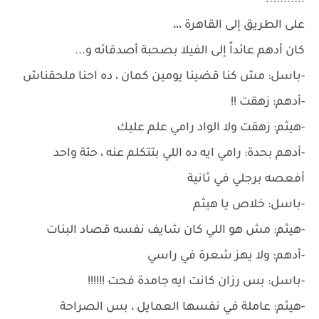
...........
على الطريق إلى القاهرة ،،،
كان أدهم عائداً إلى الفيلا بصحبة أصدقائه و...
-باسل: مش كنا قضينا يومين كمان ، ده احنا ملحقناش
-أدهم: زهقت !!
-هيثم: زهقت ولا الواد رامي علم عليك
-أدهم بحدة: رامي ايه ده اللي بتتكلم عنه ، حتة واحد
أفعصه برجلي في ثانية
-باسل: خلاص يا هيثم
-هيثم: مش هو اللي كان شايف نفسه قصاد البنات
-أدهم: ولا يهز شعرة في راسي
-باسل: بس رزان كانت ايه جامدة فحت !!!!!!
-هيثم: عاملة في نفسها العمايل ، بس الصراحة