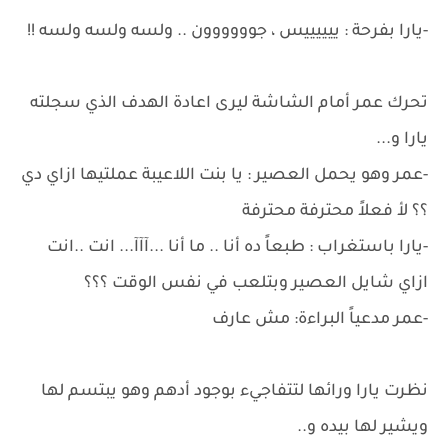
-يارا بفرحة : ييييييس ، جوووووون .. ولسه ولسه ولسه !!
تحرك عمر أمام الشاشة ليرى اعادة الهدف الذي سجلته
يارا و...
-عمر وهو يحمل العصير : يا بنت اللاعيبة عملتيها ازاي دي
؟؟ لأ فعلاً محترفة محترفة
-يارا باستغراب : طبعاً ده أنا .. ما أنا ...آآآ... انت ..انت
ازاي شايل العصير وبتلعب في نفس الوقت ؟؟؟
-عمر مدعياً البراءة: مش عارف
نظرت يارا ورائها لتتفاجيء بوجود أدهم وهو يبتسم لها
ويشير لها بيده و..