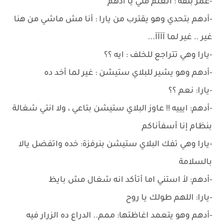
-عمر بثقة : اتعلم مني يا أدهم
-أدهم بتحدي وهو يقترب من يارا : أنا مش ماشي من هنا
غير .. غير لما آآآآ...
-يارا وهي تتراجع للخلف : ايه ؟؟
-أدهم وهو يشير للبلاي ستيشن : غير لما أخد ده
-يارا: نعم ؟؟
-أدهم: ايييه !! عاوز البلاي ستيشن بتاعي ، ولا انتي شغالة
بنظام إنا أسفأناكم
-يارا وهي تفك البلاي ستيشن بنرفزة: خده واتفضل يالا
بالسلامة
-أدهم: لأ استني اما أتأكد انه شغال مش بايظ
-يارا: اللهم طولك يا روح
-أدهم وهو يتعمد اغاظتها: ممم.. الدراع ده الزرار فيه