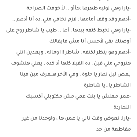
-يارا وهي توليه ظهرها :هأأو .. لأ خوفت الصراحة
-أدهم وقد وقف أمامها : لازم تخافي مني ،ده أنا أدهم ..
-يارا وهي تخبط كتفه بيدها : أها .. طيب يا شاطر روح على
أوضتك بقى لأحسن أنا مش فايقالك
-أدهم وهو ينظر لكتفه : شاطر !!! وماله ، وبعدين انتي
هتروحي مني فين ، ده الفيلا كلها أد كده ، يعني هنشوف
بعض ليل نهار يا حلوة ، وفي الأخر هنعرف مين فينا
الشاطر يا..يا شاطرة
-عمر: معلش يا بنت عمي مش مكتوبلي أكسبك
النهاردة
-يارا: نعوض وقت تاني يا عمر، ها ، ولوحدنا من غير
مقاطعة من حد