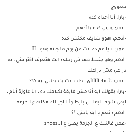
معووج
-يارا: أنا أخداه كده
-عمر: وريني كده يا أدهم
-أدهم: اهوو شايف مكنش كده
-عمر: لأ يا عم ده انت من يوم ما جبته وهو ..آآآ
-أدهم وهو يخبط عمر في رجله : انت هتعرف أكتر مني ، ده
دراعي مش دراعك
-عمر متآلما: آآآآآآي ، طب انت بتخبطني ليه ؟؟؟
-يارا: بقولك ايه أنا مش فايقة لكلامك ده ، انا عاوزة أنام ،
ابقى شوف ايه اللي بايظ وأنا اجيبلك مكانه ع الجزمة
-أدهم : نعم ع ايه ياختي ؟؟
-عمر: قالتلك ع الجزمة يعني ع الـ shoes