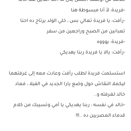
كلامنا في أوضتنا أحسن بدل ما احنا أعدين عند خالد
-فريدة: لأ أنا مبسوطة هنا
-رأفت: يا فريدة تعالي بس ، خلي الولد يرتاح ده احنا
تعبانين من الصبح وراجعين من سفر
-فريدة: يوووه
-رأفت: يالا يا فريدة ربنا يهديكي
استسلمت فريدة لطلب رأفت وعادت معه إلى غرفتهما
ليكملا النقاش حول وضع يارا الجديد في الفيلا ، فعاد
خالد لغرفته و..
-خالد في نفسه : ربنا يهديكي يا أمي وتسيبك من كلام
قدماء المصريين ده ..!!!