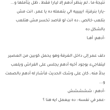
نتيجة ما ، لم ينظر أدهم إلا ليارا فقط ، ظل يتأملها و...
-يارا بنرفزة: ايييييه الي بتعمله ده يا عمر ، انت مش
بتلعب خالص ، ده انت لو قاصد تخسر مش هتلعب
بالشكل ده
-أدهم: أهــا
دلف عمر إلى داخل الغرفة وهو يحمل كوبين من العصير
ليتفاجيء بوجود أخيه أدهم يجلس على الفراش ويلعب
بدلاً منه ، كان على وشك الحديث فأشار له أدهم بالصمت
و...
-أدهم : ششششش
-عمر في نفسه : ده بيعمل ايه هنا ؟