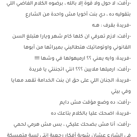
-رأفت: لا حول ولا قوة إلا بالله ، برضوه الكلام الفاضي اللي
بتقوليه ده ، دي بنت أخويا مش واحدة من الشارع
-فريدة بقرف : هــه
-رأفت: لازم تعرفي ان كلها كام شهر ويارا هتبلغ السن
القانوني واوتوماتيك هتطالبني بميراثها من أبوها
-فريدة: وايه يعني ؟؟ ارميهولها في وشها !!!!
-رأفت: ارميلها ملايين ؟؟؟ انتي اتجننتي يا فريدة
-فريدة: الجنان اللي على حق ان بنت الخدامة تقعد معايا
وفي بيتي
-رأفت: ده وضع مؤقت مش دايم
-فريدة: اضحك عليا بالكلام بتاعك ده
-رأفت: أنا مش بضحك عليكي ، بس مش هرمي لحمي
في الشارع عشان شوية أفكار رجعية انتي لسة متمسكة