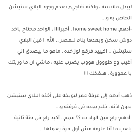
ليبدل ملابسه ، ولكنه تفاجيء بعدم وجود البلاي ستيشن
الخاص به و...
-أدهم: home sweet home ، أخيراااا ، الواحد محتاج ياخد
دوش سخن وبعدها ينام للعصر .. الله !! فين البلاي
ستيشن .. اكيييد فرقع لوز خده ، ماهو ما بيصدق اني
أغيب وع طووول هووب يضرب عليه ، ماشي ان ما وريتك
يا عموورة ، هنفخك !!!
ذهب أدهم إلى غرفة عمر ليوبخه على أخذه البلاي ستيشن
بدون اذنه ، فلم يجده في غرفته و...
-أدهم: راح فين الواد ده ؟؟ ممم.. أكيد راح في حتة تانية
يلعب ما أنا عارفه مش أول مرة يعملها ..