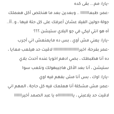
-يارا: مم... بقى كده
-عمر: طبعااااااا .. وبعدين بعد ما هنخلص أكل هعملك
جولة حولين الفيلا عشان أعرفك على كل حتة فيها ، و..آآ..
آه هو انتي ليكي في جو البلاي ستيشن ؟؟؟
-يارا: يعني مش أوي ، بس ده مايمنعش اني أجرب
-عمر بفرحة: اخيراااااااااااااااااااا لاقيت حد هيلعب معايا ،
ده أنا هظبطك ، بصي ادهم اخويا عنده أحدث بلاي
ستيشن ، أنا بعد الأكل هاجيبهولك ونلعب سوا
-يارا: اوك ، بس أنا مش بفهم فيه اوي
-عمر: مش مشكلة أنا هعلمك فيه كل حاجة ، المهم اني
لاقيت حد يلاعبني ، يااااااااااااه يا عبد الصمد أخيراااااا