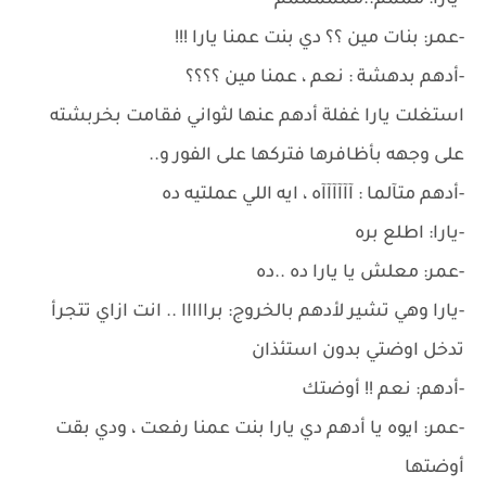
-يارا: مممم..ممممممم
-عمر: بنات مين ؟؟ دي بنت عمنا يارا !!!
-أدهم بدهشة : نعم ، عمنا مين ؟؟؟؟
استغلت يارا غفلة أدهم عنها لثواني فقامت بخربشته
على وجهه بأظافرها فتركها على الفور و..
-أدهم متآلما : آآآآآآه ، ايه اللي عملتيه ده
-يارا: اطلع بره
-عمر: معلش يا يارا ده ..ده
-يارا وهي تشير لأدهم بالخروج: برااااا .. انت ازاي تتجرأ
تدخل اوضتي بدون استئذان
-أدهم: نعم !! أوضتك
-عمر: ايوه يا أدهم دي يارا بنت عمنا رفعت ، ودي بقت
أوضتها