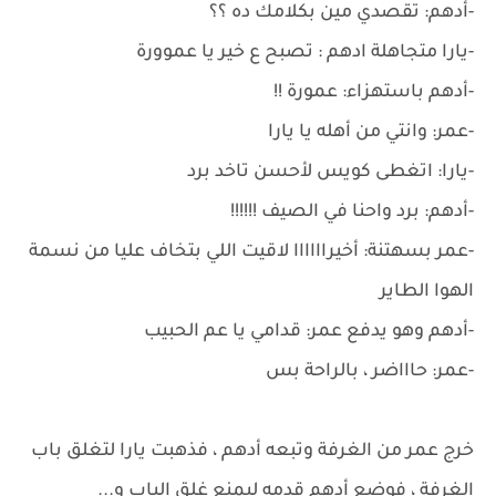
-أدهم: تقصدي مين بكلامك ده ؟؟
-يارا متجاهلة ادهم : تصبح ع خير يا عموورة
-أدهم باستهزاء: عمورة !!
-عمر: وانتي من أهله يا يارا
-يارا: اتغطى كويس لأحسن تاخد برد
-أدهم: برد واحنا في الصيف !!!!!!
-عمر بسهتنة: أخيراااااا لاقيت اللي بتخاف عليا من نسمة
الهوا الطاير
-أدهم وهو يدفع عمر: قدامي يا عم الحبيب
-عمر: حاااضر ، بالراحة بس
خرج عمر من الغرفة وتبعه أدهم ، فذهبت يارا لتغلق باب
الغرفة ، فوضع أدهم قدمه ليمنع غلق الباب و...