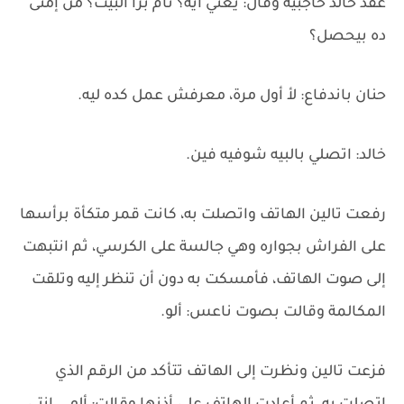
عقد خالد حاجبيه وقال: يعني أيه؟ نام برا البيت؟ من إمتى
ده بيحصل؟
حنان باندفاع: لأ أول مرة، معرفش عمل كده ليه.
خالد: اتصلي بالبيه شوفيه فين.
رفعت تالين الهاتف واتصلت به، كانت قمر متكأة برأسها
على الفراش بجواره وهي جالسة على الكرسي، ثم انتبهت
إلى صوت الهاتف، فأمسكت به دون أن تنظر إليه وتلقت
المكالمة وقالت بصوت ناعس: ألو.
فزعت تالين ونظرت إلى الهاتف تتأكد من الرقم الذي