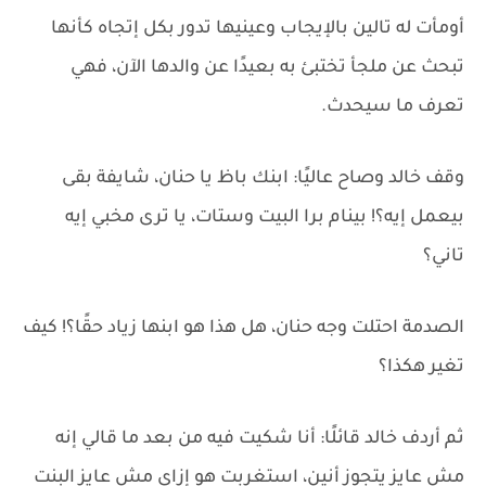
أومأت له تالين بالإيجاب وعينيها تدور بكل إتجاه كأنها
تبحث عن ملجأ تختبئ به بعيدًا عن والدها الآن، فهي
تعرف ما سيحدث.
وقف خالد وصاح عاليًا: ابنك باظ يا حنان، شايفة بقى
بيعمل إيه؟! بينام برا البيت وستات، يا ترى مخبي إيه
تاني؟
الصدمة احتلت وجه حنان، هل هذا هو ابنها زياد حقًا؟! كيف
تغير هكذا؟
ثم أردف خالد قائلًا: أنا شكيت فيه من بعد ما قالي إنه
مش عايز يتجوز أنين، استغربت هو إزاى مش عايز البنت