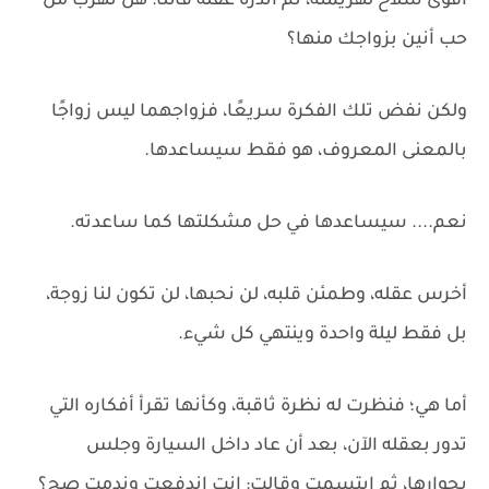
أقوى سلاح لهزيمته، ثم أنذره عقله قائلًا: هل تهرب من
حب أنين بزواجك منها؟
ولكن نفض تلك الفكرة سريعًا، فزواجهما ليس زواجًا
بالمعنى المعروف، هو فقط سيساعدها.
نعم.... سيساعدها في حل مشكلتها كما ساعدته.
أخرس عقله، وطمئن قلبه، لن نحبها، لن تكون لنا زوجة،
بل فقط ليلة واحدة وينتهي كل شيء.
أما هي؛ فنظرت له نظرة ثاقبة، وكأنها تقرأ أفكاره التي
تدور بعقله الآن، بعد أن عاد داخل السيارة وجلس
بجوارها، ثم ابتسمت وقالت: إنت اندفعت وندمت صح؟