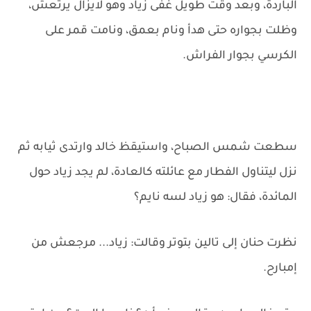
الباردة، وبعد وقت طويل غفى زياد وهو لايزال يرتعش،
وظلت بجواره حتى هدأ ونام بعمق، ونامت قمر على
الكرسي بجوار الفراش.
سطعت شمس الصباح، واستيقظ خالد وارتدى ثيابه ثم
نزل ليتناول الفطار مع عائلته كالعادة، لم يجد زياد حول
المائدة، فقال: هو زياد لسه نايم؟
نظرت حنان إلى تالين بتوتر وقالت: زياد... مرجعش من
إمبارح.