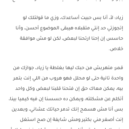
زياد: لأ، أنا بس حبيت أساعدك، وزي ما قولتلك لو
إتجوزتي حد إنتي متقبلاه هيبقى الموضوع أحسن، وأنا
حاسس إن إحنا ارتحنا لبعض، لكن لو مش موافقة
خلاص.
قمر: متهربش من حبك ليها بغلطة يا زياد، جوازك من
واحدة تانية حتى لو محلل فهو هروب من اللي إنت بتمر
بيه، يمكن معاك حق إن فتحنا قلبنا لبعض وكل واحد
أتكلم عن مشكلته، ويمكن ده حسسنا إن فيه كيميا بينا،
بس أنا مش هسمح إنك تدمر حياتك عشاني، وبعدين
إنت أصغر مني بكتير ومش شايفة إن صح استغل