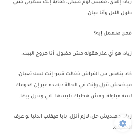
زياد: إهدي، مفيش لوم عليكي، كفاية إنك سهرتي جنبي
طول الليل وأنا عيان.
قمر: هنعمل إيه؟
زياد: هو أي عذر هقوله مش مقبول، أنا هروح البيت.
كاد ينهض من الفراش فقالت قمر: إنت لسه تعبان،
مينفعش تنزل وإنت في الحالة ديه، ده غير إن هدومك
لسه مبلولة، ومش هخليك تلبسها تاني وتنزل بيها.
زياد: معنديش حل، لازم أنزل، بابا هيقلب الدنيا لو عرف
الحقيقة.