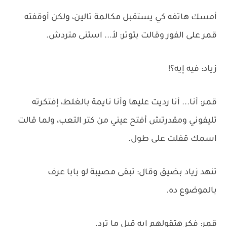
أمسك هاتفه كي يستقبل مكالمة تالين، ولكن أوقفته
قمر على الفور وقالت بتوتر: لأ... استنى متردش.
زياد: فيه إيه؟!
قمر: أنا... أنا رديت عليها وأنا نايمة بالغلط، إفتكرته
تليفوني ومقدرتش أفتح عيني من كتر التعب، ولما قالت
اسمك قفلت على طول.
تنهد زياد بضيق وقال: تبقى مصيبة لو بابا عرف
بالموضوع ده.
قمر: فكر هتقولهم إيه قبل ما ترد.