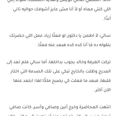
خالد: اسمعي كلامي كويس ونفذيه أحسنلك، سواء إنتي
اللي كنتي معاه أو لأ أنا مش عايز أشوفك حواليه تاني
أبدًا.
سالي: لأ اطمن يا دكتور، لو فعلًا زياد عمل اللي حضرتك
بتقوله ده فا أنا كده كده هبعد عنه فعلًا.
تركت الغرفة وخالد يجوب بداخلها، أما سالي فلم تعد إلى
المدرج وظلت بالخارج تبكي على تلك الصدمة التي اختار
قلبها، فبعد ما فعلت كي يصبح ملكًا لها؛ ابتعد عنها
الآن أكثر.
انتهت المحاضرة وخرج أنين وصافي وآسر، كانت صافي