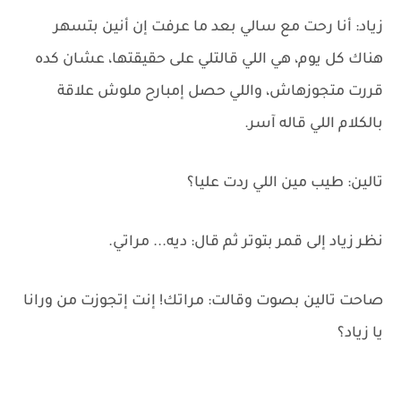
زياد: أنا رحت مع سالي بعد ما عرفت إن أنين بتسهر
هناك كل يوم، هي اللي قالتلي على حقيقتها، عشان كده
قررت متجوزهاش، واللي حصل إمبارح ملوش علاقة
بالكلام اللي قاله آسر.
تالين: طيب مين اللي ردت عليا؟
نظر زياد إلى قمر بتوتر ثم قال: ديه... مراتي.
صاحت تالين بصوت وقالت: مراتك! إنت إتجوزت من ورانا
يا زياد؟