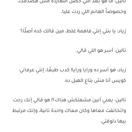
تالين: ما هو بعد اللي حصل النهاردة مش هصدقك،
وخصوصاً الهانم اللي ردت عليا.
زياد: يا بنتي إنتي فاهمة غلط، مين قالك كده أصلًا؟
تالين: آسر هو اللي قالي.
زياد: هو آسر ده ورايا ورايا! كدب طبعًا، إنتي عرفاني
كويس أنا مش بتاع الهبل ده.
تالين: يعني أنين مشفتكش هناك؟! هو قالي إنك رحت
واتخانقت معاها وكان معاك واحدة تانية، وإنك مرتبط
بيها دلوقتي.