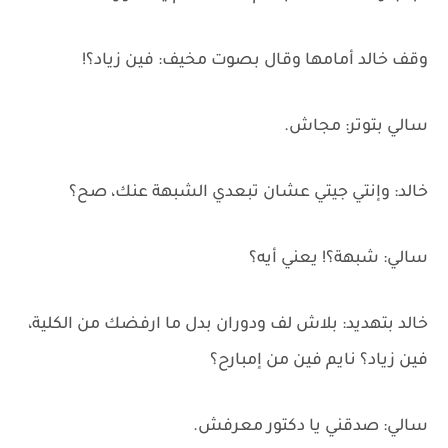
وقف خالد أمامها وقال بصوت مخيف: فين زياد؟!
سالي بتوتر: مجاش.
خالد: وإنتي جيتي عشان تبعدي الشبهة عنك، صح؟
سالي: شبهة؟! يعني أيه؟
خالد بتهديد: بلاش لف ودوران بدل ما ارفضك من الكلية،
فين زياد؟ نايم فين من إمبارح؟
سالي: صدقني يا دكتور معرفش.