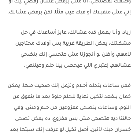
وضعك لمصلحتي، أنا مش برفض عشان رفضي ليك أو
إني مش متقبلاك أو فيك عيب مثلًا، لكن برفض عشانك.
زياد: وأنا بعمل كده عشانك، عايز أساعدك في حل
مشكلتك، يمكن الطريقة غريبة بس أولادك محتاجين
لأمهم، وأظن لو أتجوزنا مش هتحسي إنك بتضحي
عشانهم، إعتبري اللي هيحصل بينا حلم وهينتهي.
قمر: ساعات بتحلم أحلام وتزعل إنك صحيت منها، يمكن
كمان بنقعد نتخيل نهاية للحلم حلوة بعد ما بنفوق من
النوم، وساعات بنصحى مفزوعين من حلم وحش، وفي
حالتنا ديه هتصحى مش بس مفزوع؛ ده يمكن تصحى
خسران حبك لأنين، أصل تخيل لو عرفت إنك سبتها بعد