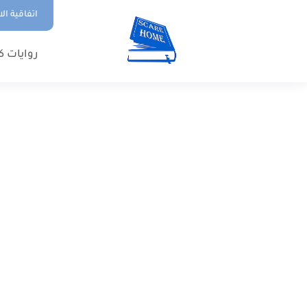
اتفاقية ال
روايات ك