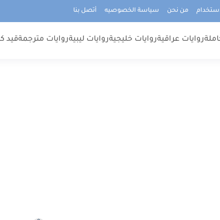
استخدام
من نحن
سياسة الخصوصيه
أتصل بنا
املة
روايات عراقية
روايات خليجية
روايات ليبية
روايات مترجمة
قيد كت