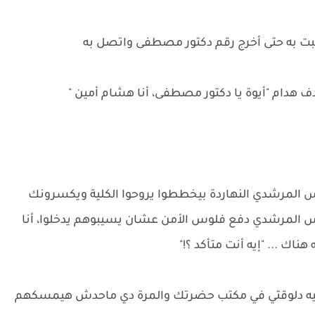
ت به حتى أخرج رقم دكتور مصطفى واتصل به
ف هدام "أيوة يا دكتور مصطفى، أنا هشام أمين "
 المرشدي النهاردة بيخططوا يروحوا الكلية ويكسرونك
لمرشدي دفع فلوس الأمن عشان يسيبوهم يدخلوا، أنا
ك ... "إيه أنت متأكد ؟!"
تلاقيه دلوقتي في مكتب حضرتك والمرة دي ماحدش هيمسكهم