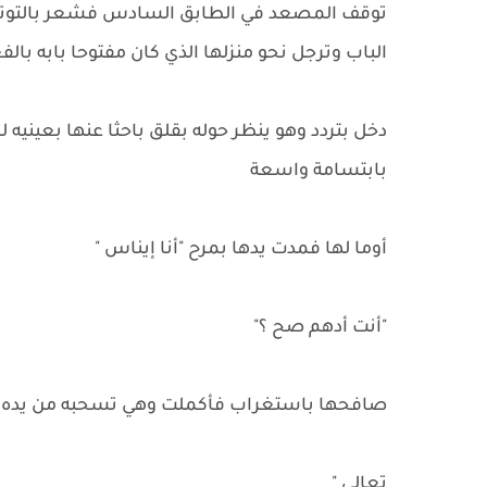
توقف المصعد في الطابق السادس فشعر بالتوتر يت
الباب وترجل نحو منزلها الذي كان مفتوحا بابه با
دخل بتردد وهو ينظر حوله بقلق باحثا عنها بعينيه ل
بابتسامة واسعة
أوما لها فمدت يدها بمرح "أنا إيناس "
"أنت أدهم صح ؟"
صافحها باستغراب فأكملت وهي تسحبه من يده أ
تعالى "