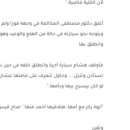
لأن الكلية فاضية."
أغلق دكتور مصطفى المكالمة في وجهه فوزا ولم ت
ويتوجه نحو سيارته في حالة من الهلع والوعيد وه
وانطلق بها
فأوقف هشام سيارة أجرة وانطلق خلفه في حين دفع
تستأذن وتنزل ... وحاول تتعرف على مامتها عشان 
لو كان ييسرح بيها وبأمها."
"أيوة ركز مع أمها، هتلاقيها أحمد منها " صاح قي
وتقرر