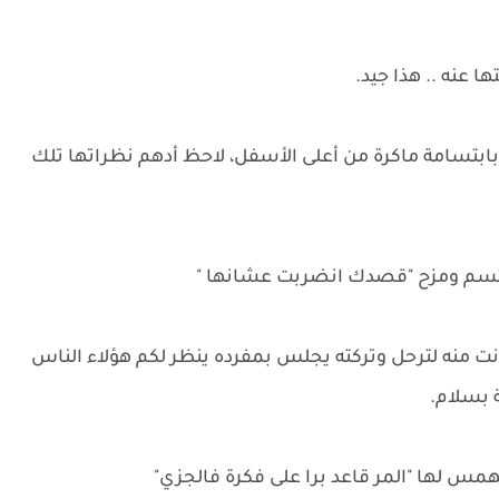
ا عنه .. هذا جيد.
تسامة ماكرة من أعلى الأسفل، لاحظ أدهم نظراتها تلك
ابتسم ومزح "قصدك انضربت عشانها "
منه لترحل وتركته يجلس بمفرده ينظر لكم هؤلاء الناس
ة بسلام.
مس لها "المر قاعد برا على فكرة فالجزي"