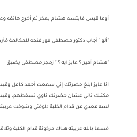
أوما قيس فابتسم هشام بمكر ثم أخرج هاتفه وعب
"ألو " أجاب دكتور مصطفى فور فتحه للمكالمة فأرد
"هشام أمين؟ عايز ايه ؟ " زمجر مصطفى يضيق
انا عايز ابلغ حضرتك إني سمعت أحمد كامل وقيس
مكتبك ثاني عشان حضرتك ناوي تسقطهم، وقيس ا
لسه معدي من قدام الكلية دلوقتي وشوفت عربيته هنا
قسما بالله عربيته هناك مركونة قدام الكلية و