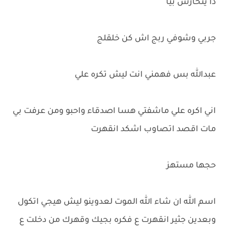
دا يتحارش بيا
جربي وشوفي ربج اش كن خلقلج
عبدالله بس فهمني انت ليش تكره علي
اني اكره علي ماشفتي هسا اصدقاء واحبو ومن عرفت بي
مات اقصد اتصاوب اشكد انقهرت
حجها مستهز
اسم الله ان شاء الله الموت لعدوينو ليش هيجي اتكول
وبعدين جثير انقهرت ع فكره بجيك وقهرك من دخلت ع