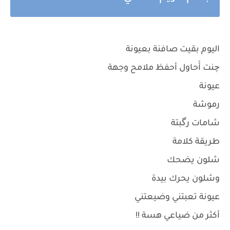
اليوم بقيت صافنة بعيونة
چنت أَحاول أحفظ ملامح وجهة
عيونة
رموشة
شامات رگبتة
طريقة كلامة
شلون يضحك
وشلون يحرك بيدة
عيونة تعبتني وضيعتني
أكثر من ضياعي هسة !!