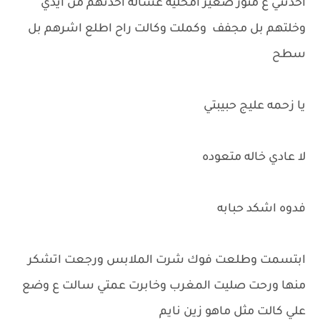
اخذتني ع منور صغير امخليه غساله اخذتهم من ايدي
وخلتهم بل مجفف وكملت وكالت راح اطلع اشرهم بل
سطح
يا زحمه عليج حبيبتي
لا عادي خاله متعوده
فدوه اشكد حبابه
ابتسمت وطلعت فوك شرت الملابس ورجعت اتشكر
منها ورحت صليت المغرب وخابرت عمتي سالت ع وضع
علي كالت مثل ماهو زين نايم