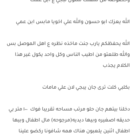
وخصوصه من شفتك شلون تبجي ع ابن عمك
الله يعزك ابو حسون والله علي اخويا مابس ابن عمي
الله يحفظكم يارب جنت ماخذه نظره ع اهل الموصل بس
والله طلعتو من اطيب الناس وكل واحد يكول غير هذا
الكلام يجذب
بكلبي كلت ترى جان يبجي لان علي مامات
دخلنا بيتهم جان حلو مرتب مساحه تقريبا فوك ١٠٠ متر بي
حديقه اصغيره وبيها ديديه(مرجوحه) مال اطفال وبيها
اطفال اثنين يلعبون هناك همه شافونا ركضو علينا