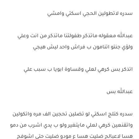
سدره لاتطولين الحجي اسكتي وامشي
عبدالله معقوله ماتذكر طفولتنا ماتذكر من انت وعلي
ولؤي جنتو اتنامون ب فراش واحد ليش هيجي
اتذكر بس كرهي لعلي وقساوة ابويا ب سبب علي
عبدالله بس
سدره كتلج اسكتي لو تضلين تحجين الف مره واتكولين
واتقنعين كرهي لعلي مايتغير ولو ب يدي اشرب من دمو
هسا لاعبالج ضليت هسا ع مودو ضليت حتى اشوفج