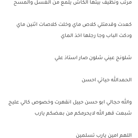
مرتب ونظيف بيتها الكاش يلمع من الغسل والمسح
كعدت وقدمتلي كلاص ماي وخلت كلاصات اثنين ماي
ودكت الباب وجا رجلها اخذ الماي
شلونج عيني شلون صار استاذ علي
الحمدالله حياتي احسن
والله حجالي ابو حسن حييل انقهرت وخصوص كالي عليج
شبعت قهر الله لايحرمكم من بعضكم يارب
اللهم امين يارب تسلمين