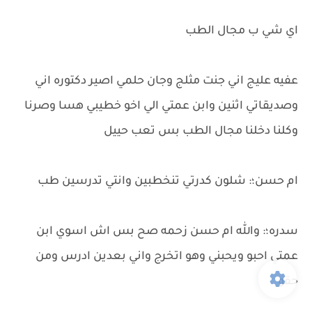
اي شي ب مجال الطب
عفيه عليج اني جنت مثلج وجان حلمي اصير دكتوره اني
وصديقاتي اثنين وابن عمتي الي اخو خطيبي هسا وصرنا
وكلنا دخلنا مجال الطب بس تعب حييل
ام حسن؛: شلون كدرتي تنخطبين وانتي تدرسين طب
سدره؛: والله ام حسن زحمه صح بس اش اسوي ابن
عمتي احبو ويحبني وهو اتخرج واني بعدين ادرس ومن
حقو