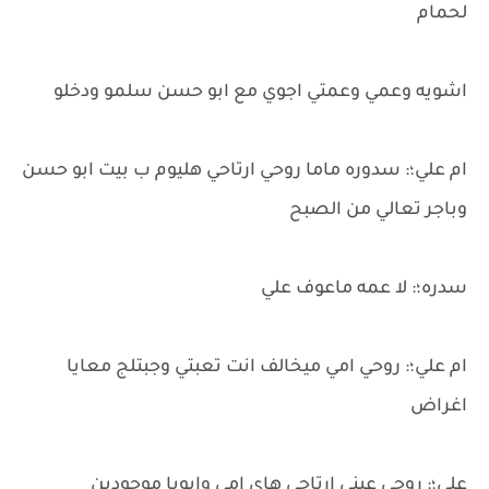
لحمام
اشويه وعمي وعمتي اجوي مع ابو حسن سلمو ودخلو
ام علي؛: سدوره ماما روحي ارتاحي هليوم ب بيت ابو حسن
وباجر تعالي من الصبح
سدره؛: لا عمه ماعوف علي
ام علي؛: روحي امي ميخالف انت تعبتي وجبتلج معايا
اغراض
علي؛: روحي عيني ارتاحي هاي امي وابويا موجودين