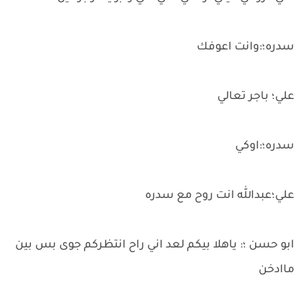
سدره؛:وانت اعوفك
علي؛ باجر تعالي
سدره؛:اوكي
علي؛عبدالله انت روح مع سدره
ابو حسن ؛: ياهلا بيكم لعد اني راح انتظركم جوى بس بين
ماادخن