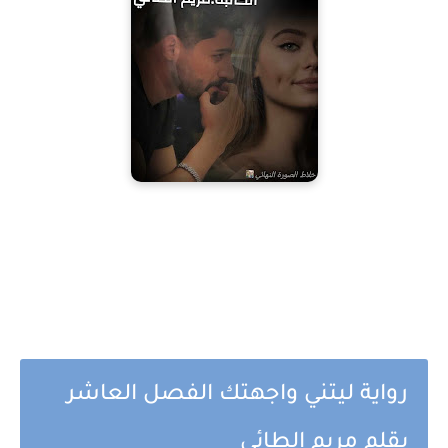
رواية ليتني واجهتك الفصل العاشر
بقلم مريم الطائي