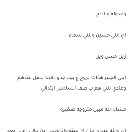
وهذوله ويلادج
اي ابني حسين وبنتي سماء
زين حسن وين
ابني الجبير هذاك يروح ع بيت جدو دائما يضل عندهم
وعندي بنتي هم ب صف السادس ابتدائي
مشاء الله مبين متزوجه صغيره
اي والله عمري جان 14 سنه واتزوجت ابن خالي رادني بعد