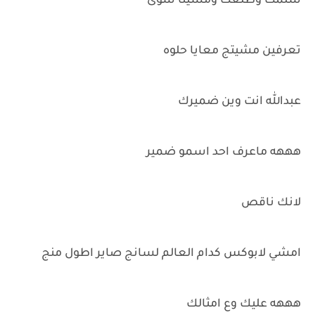
سلمت وطلعت ومشينا سوى
تعرفين مشيتج معايا حلوه
عبدالله انت وين ضميرك
هههه ماعرف احد اسمو ضمير
لانك ناقص
امشي لابوكس كدام العالم لسانج صاير اطول منج
هههه عليك وع امثالك