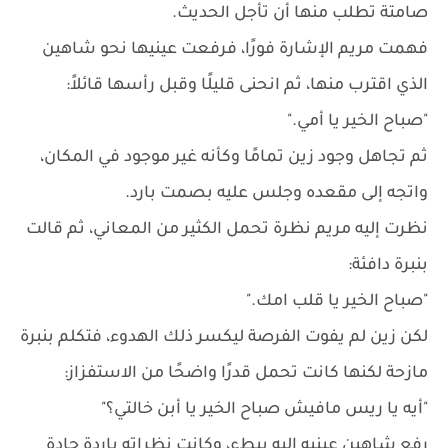
صامتة تطلب منها أن تأجل الحديث.
فهمت مريم الإشارة فورًا، فرفعت عينيها نحو شاهين
الذي اقترب منها، ثم انحنى قليلًا وقبل رأسها قائلاً:
"صباح الخير يا أمي."
ثم تجاهل وجود زين تمامًا وكأنه غير موجود في المكان،
واتجه إلى مقعده وجلس عليه بصمت بارد.
نظرت إليه مريم نظرة تحمل الكثير من المعاني، ثم قالت
بنبرة دافئة:
"صباح الخير يا قلب امك."
لكن زين لم يفوت الفرصة ليكسر ذلك الهدوء، فتكلم بنبرة
مازحة لكنها كانت تحمل قدرًا واضحًا من الاستفزاز:
"أيه يا ريس مافيش صباح الخير يا أبن خالتي؟"
رفع شاهين عينيه إليه ببطء، وكانت نظراته باردة حادة