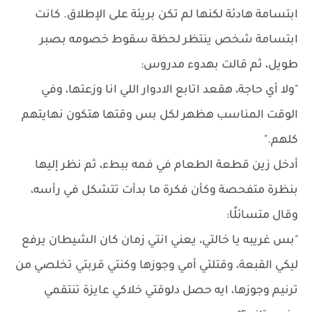
ابتسامة هادئة لكنها لم تكن بريئة على الإطلاق. كانت
ابتسامة شخص ينتظر لحظة سقوط خصومه بصبر
طويل، ثم قالت بهدوء مدروس:
"ولا أي حاجة، هقعد اتابع الادوار اللي انا وزعتها، وفي
الوقت المناسب هظهر لكل بس وقتها هتكون نهايتهم
كلهم."
أدخل زين قطعة الطعام في فمه ببطء، ثم نظر إليها
بنظرة متفحصة وكأن فكرة ما بدأت تتشكل في رأسه،
وقال متسائلًا:
"بس غريبه يا خالتي، يعني انتي زمان كان الشيطان يرفع
ليكي القبعة، وقتلتي أمي وجوزها وكنتي قربتي تخلصي من
ترنيم وجوزها، ايه حصل دلوقتي خلاكي عايزة تنتقمي