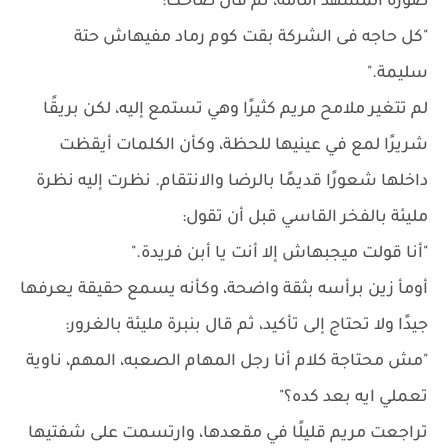
صورة المشهد أمامه، ثم قال ضاحكًا:
"كل حاجه فى الشركة بقت كوم رماد مفيهاش حتة
سليمة."
لم تتغير ملامح مريم كثيرًا وهي تستمع إليه، لكن بريقًا
شريرًا لمع في عينيها للحظة، وكأن الكلمات أيقظت
داخلها شعورًا قديمًا بالرضا والانتقام. نظرت إليه نظرة
مليئة بالفخر القاسي قبل أن تقول:
"أنا قولت ميجبهاش إلا أنت يا أبن فريدة."
أومأ زين برأسه بثقة واضحة، وكأنه يسمع حقيقة يعرفها
جيدًا ولا تحتاج إلى تأكيد، ثم قال بنبرة مليئة بالغرور:
"مش محتاجة كلام أنا رجل المهام الصعبه، المهم، ناوية
تعملي ايه بعد كده؟"
تراجعت مريم قليلًا في مقعدها، وارتسمت على شفتيها