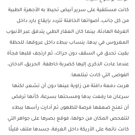
كانت مستلقية على سرير أبيض تحيط به الأجهزة الطبية
من كل جانب، أصواتها الخافتة تتردد بإيقاع بارد داخل
الغرفة الهادئة، بينما كان العقار الطبي يتدفق عبر الأنبوب
المغروس في يدها، ينساب ببطء داخل عروقها، للحظة
بقيت تحدق في السقف دون حراك، ثم ارتجف قلبها فجأة
عندما عادت الذكرى إليها كضربة خاطفة. الحريق، الدخان،
الفوضى التي كادت تبتلعها.
هربت دمعة دافئة من زاوية عينها دون أن تشعر، لكنها
سرعان ما رفعت يدها ومسحتها بسرعة، كأنها ترفض
أن تمنح ضعفها فرصة للظهور، ثم أدارت رأسها ببطء
لتتفحص المكان من حولها، فوقع بصرها على جواهر التي
كانت نائمة على الأريكة داخل الغرفة، جسدها ملتف قليلًا