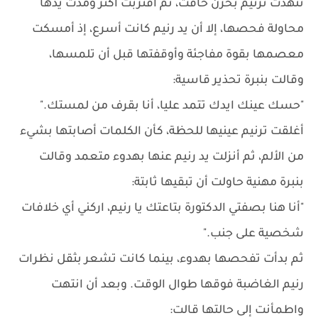
تنهدت ترنيم بحزن خافت، ثم اقتربت أكثر ومدت يدها
محاولة فحصها، إلا أن يد رنيم كانت أسرع، إذ أمسكت
معصمها بقوة مفاجئة وأوقفتها قبل أن تلمسها،
وقالت بنبرة تحذير قاسية:
"حسك عينك ايدك تتمد عليا، أنا بقرف من لمستك."
أغلقت ترنيم عينيها للحظة، كأن الكلمات أصابتها بشيء
من الألم، ثم أنزلت يد رنيم عنها بهدوء متعمد وقالت
بنبرة مهنية حاولت أن تبقيها ثابتة:
"أنا هنا بصفتي الدكتورة بتاعتك يا رنيم، اركني أي خلافات
شخصية على جنب."
ثم بدأت تفحصها بهدوء، بينما كانت تشعر بثقل نظرات
رنيم الغاضبة فوقها طوال الوقت. وبعد أن انتهت
واطمأنت إلى حالتها قالت: