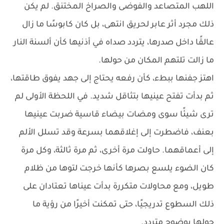
اللهب المتصاعد والفوضى والصراخ المختنق. لم يكن
ذلك مجرد أثر عابر لحريق انتهى، بل كان كابوسًا ما زال
عالقًا داخل صدرها، يتردد صداه في أذنيها كأن ألسنة النار
ما زالت تلتهم المكان من حولها.
اهتز جفنها ببطء، كأن رفعه يحتاج إلى جهد يفوق طاقتها،
ثم بدأت تفتح عينيها بتثاقل شديد. في اللحظة الأولى لم
ترى شيئًا سوى ومضات بيضاء قاسية ضربت عينيها
بعنف، فاضطرت إلى إغلاقهما بسرعة وقد تسلل الألم
إلى أعماقهما. حاولت مرة أخرى، ثم مرة ثالثة، وكل مرة
كان الضوء يلسع بصرها كأنها خرجت لتوها من ظلام
طويل، ومع محاولات متكررة بدأت عيناها تعتادان على
ذلك السطوع تدريجيًا، حتى تمكنت أخيرًا من رؤية ما
حولها بوضوح متردد.