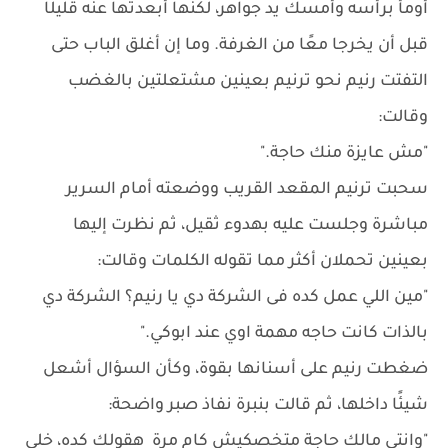
أومأ برأسه وأمسك يد جواهر، لكنها أبعدتها عنه قليلًا
قبل أن يخرجا معًا من الغرفة. وما إن أغلق الباب حتى
التفتت رنيم نحو ترنيم بعينين مشتعلتين بالغضب
وقالت:
"مش عايزة منك حاجة."
سحبت ترنيم المقعد القريب ووضعته أمام السرير
مباشرة وجلست عليه بهدوء ثقيل، ثم نظرت إليها
بعينين تحملان أكثر مما تقوله الكلمات وقالت:
"مين اللي عمل كده فى الشركة دي يا رنيم؟ الشركة دي
بالذات كانت حاجه مهمة اوي عند ابوكي."
ضغطت رنيم على أسنانها بقوة، وكأن السؤال أشعل
شيئًا داخلها، ثم قالت بنبرة نفاذ صبر واضحة:
"وانتي مالك حاجة متخصكيش كام مرة هقولك كده، خلي