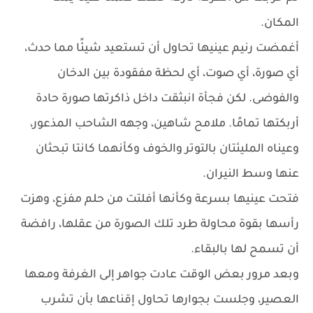
المكان.
أغمضت رنيم عينيها تحاول أن تستعيد شيئًا مما حدث،
أي صورة، أي صوت، أي لحظة مفقودة بين الدخان
والفوضى. لكن فجأة انبثقت داخل ذاكرتها صورة حادة
أربكتها تمامًا. ملامح شاهين، وجهه الشاحب المذعور،
وعيناه المليئتان بالتوتر والخوف وكأنهما كانتا تبحثان
عنها وسط النيران.
فتحت عينيها بسرعة وكأنها أفلتت من حلم مفزع، وهزت
رأسها بقوة محاولة طرد تلك الصورة من عقلها، رافضة
أن تسمح لها بالبقاء.
وبعد مرور بعض الوقت عادت جواهر إلى الغرفة ومعها
العصير، وجلست بجوارها تحاول إقناعها بأن تشرب