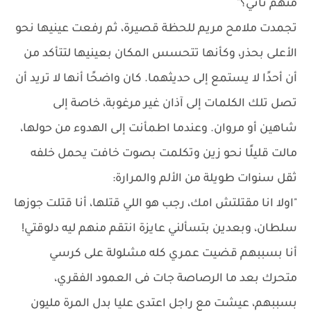
منهم تاني؟"
تجمدت ملامح مريم للحظة قصيرة، ثم رفعت عينيها نحو
الأعلى بحذر، وكأنها تتحسس المكان بعينيها لتتأكد من
أن أحدًا لا يستمع إلى حديثهما. كان واضحًا أنها لا تريد أن
تصل تلك الكلمات إلى آذان غير مرغوبة، خاصة إلى
شاهين أو مروان. وعندما اطمأنت إلى الهدوء من حولها،
مالت قليلًا نحو زين وتكلمت بصوت خافت يحمل خلفه
ثقل سنوات طويلة من الألم والمرارة:
"اولا انا مقتلتش امك، رجب هو اللي قتلها، أنا قتلت جوزها
سلطان، وبعدين بتسألني عايزة انتقم منهم ليه دلوقتي!
أنا بسببهم قضيت عمري كله مشلولة على كرسي
متحرك بعد ما الرصاصة جات فى العمود الفقري،
بسببهم، عيشت مع راجل اعتدى عليا بدل المرة مليون