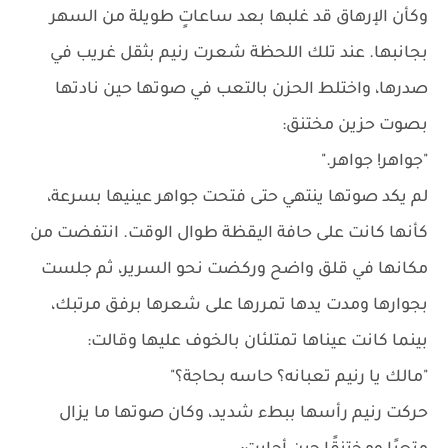
وكأن الإرهاق قد غلبها بعد ساعاتٍ طويلة من السهر
بجانبها. عند تلك اللحظة شعرت رنيم بثقل غريب في
صدرها، واختلط الحزن بالتعب في صوتها حين نادتها
بصوت حزين مختنق:
"جواهر! جواهر."
لم يكد صوتها ينتهي حتى فتحت جواهر عينيها بسرعة،
كأنها كانت على حافة اليقظة طوال الوقت. انتفضت من
مكانها في قلق واضح وركضت نحو السرير، ثم جلست
بجوارها ومدت يدها تمررها على شعرها برفق مرتبك،
بينما كانت عيناها تمتلئان بالخوف عليها وقالت:
"مالك يا رنيم تعبانه؟ حاسه بحاجة؟"
حركت رنيم رأسها ببطء شديد، وكان صوتها ما يزال