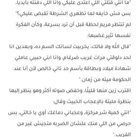
"ما انتي قتلتي اللي اعتدى عليكي وانا اللي دفنته بأيديا،
بس مش خايفه لما تظهري الشرطة تقبض عليكي؟"
لم تنتظر مريم لحظة قبل أن ترد بسرعة، وكأن الفكرة
نفسها تثير غضبها:
"فال الله ولا فالك، يخربيت لسانك السم ده، وبعدين انا
لحد دلوقتي مرات غريب ضرغام، وانا ابني حبيبي عاملي
شهادة ميلاد وبطاقة بأسم حد تاني خالص لأن أنا عند
الحكومة ميته من زمان."
اقترب زين منها قليلًا، وخفض صوته أكثر وهو ينظر إليها
بنظرة مليئة بالإعجاب الخبيث وقال:
"انتي كمية شر مركزة، وعجباني دماغك أوي يا خالتي، بس
حرصي من اللي منك علشان الضربه متجيش غير من
القريب."