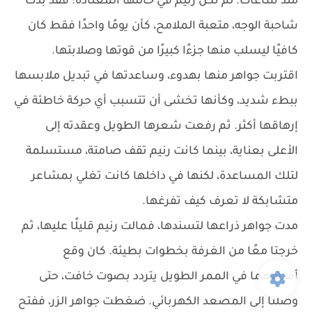
منذ ساعات. لم تكن رنيم في حالتها المعتادة؛ فقد بدت
شاحبة الوجه، متعبة الملامح، كأن يومًا واحدًا فقط كان
كافيًا ليسلب منها جزءًا كبيرًا من قوتها وصلابتها.
اقتربت جواهر منها بهدوء، وساعدتها في تبديل ملابسها
ببطء شديد، وكأنها تخشى أن تتسبب أي حركة خاطئة في
إرهاقها أكثر. ثم رفعت شعرها الطويل وعقدته إلى
الأعلى بعناية، بينما كانت رنيم تقف صامتة، مستسلمة
لتلك المساعدة، لكنها في داخلها كانت تغلي بمشاعر
متشابكة لا تعرف كيف تفرغها.
مدت جواهر ذراعها لتسندها، فمالت رنيم قليلًا عليها، ثم
خرجتا معًا من الغرفة بخطوات بطيئة. كان وقع
أقدامهما في الممر الطويل يتردد بصوت خافت، حتى
وصلتا إلى المصعد الكهربائي. ضغطت جواهر الزر، ففتح