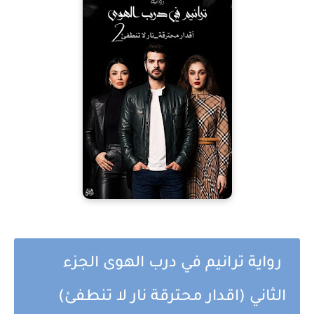
رواية ترانيم في درب الهوى الجزء
الثاني (اقدار محترقة نار لا تنطفئ)