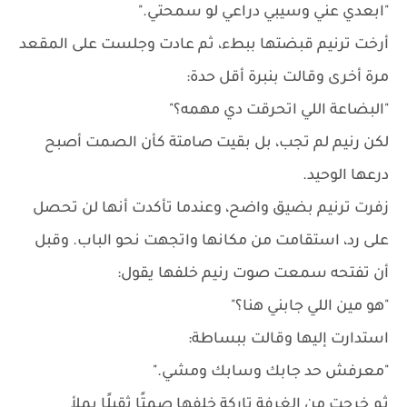
"ابعدي عني وسيبي دراعي لو سمحتي."
أرخت ترنيم قبضتها ببطء، ثم عادت وجلست على المقعد
مرة أخرى وقالت بنبرة أقل حدة:
"البضاعة اللي اتحرقت دي مهمه؟"
لكن رنيم لم تجب، بل بقيت صامتة كأن الصمت أصبح
درعها الوحيد.
زفرت ترنيم بضيق واضح، وعندما تأكدت أنها لن تحصل
على رد، استقامت من مكانها واتجهت نحو الباب. وقبل
أن تفتحه سمعت صوت رنيم خلفها يقول:
"هو مين اللي جابني هنا؟"
استدارت إليها وقالت ببساطة:
"معرفش حد جابك وسابك ومشي."
ثم خرجت من الغرفة تاركة خلفها صمتًا ثقيلًا يملأ