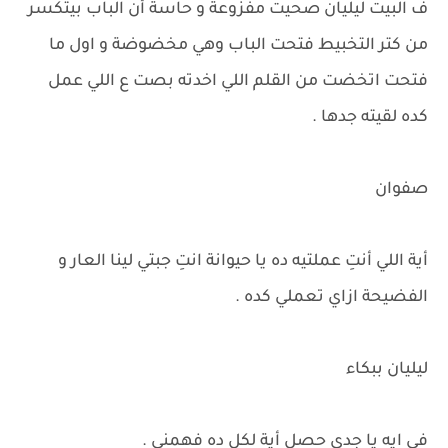
ف البيت ليليان صحيت مفزوعة و حاسة أن الباب بيتكسر
من كتر التخبيط فتحت الباب وهي مخضوضة و اول ما
فتحت اتخضت من القلم اللي اخدته بصت ع اللي عمل
كده لقيته جدها .
صفوان
أية اللي أنتِ عملتيه ده يا حيوانة انتِ جبتي لينا العار و
الفضيحة ازاي تعملي كده .
ليليان ببكاء
في ايه يا جدي حصل أية لكل ده فهمني .