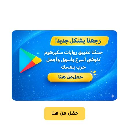
حمّل من هنا