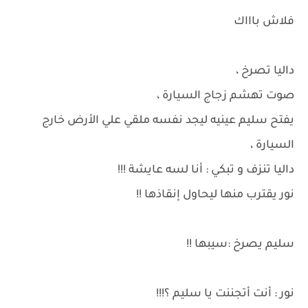
فلاش باااك
داليا تصرخ ،
صوت تهشم زجاج السيارة ،
يفتح سليم عينيه ليجد نفسه ملقي علي الأرض خارج
السيارة ،
داليا تنزف و تبكي : أنا لسه عايشة !!!
نور يقترب منها ليحاول إنقاذها !!
سليم يصرخ :سيبها !!
نور : أنت أتجننت يا سليم ؟!!!