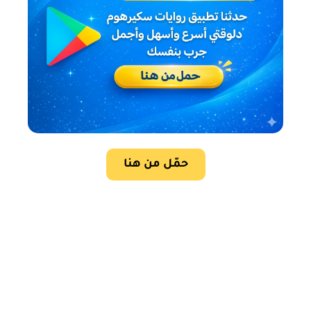
حمّل من هنا