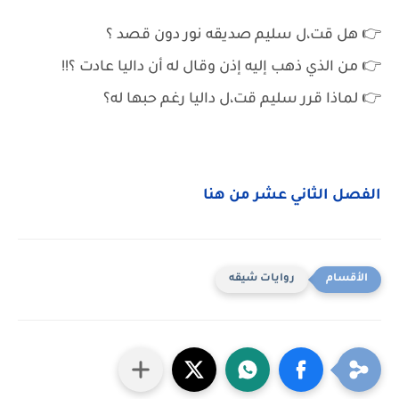
👉 هل قت،ل سليم صديقه نور دون قصد ؟
👉 من الذي ذهب إليه إذن وقال له أن داليا عادت ؟!!
👉 لماذا قرر سليم قت،ل داليا رغم حبها له؟
الفصل الثاني عشر من هنا
روايات شيقه