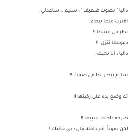
داليا " بصوت ضعيف " : سليم .. ساعدني .
اقترب منها ببطء ،
نظر في عينيها !!
دموعها تنزل !!!
داليا : أنا بحبك .
سليم ينظر لها في صمت !!!
ثم وضع يده على رقبتها !!
صرخة داخله : سيبها !!
لكن صوتاً آخر داخله قال : دي خانتك !