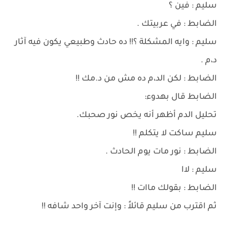
سليم : فين ؟
الضابط : في عربيتك .
سليم : وايه المشكلة ؟!! ده حادث وطبيعي يكون فيه آثار
د،م .
الضابط : لكن الد،م ده مش من د.مك !!
الضابط قال بهدوء:
تحليل الدم أظهر أنه يخص نور صحبك.
سليم ساكت لا يتكلم !!
الضابط : نور مات يوم الحادث .
سليم : لاا
الضابط : بقولك ماات !!
ثم اقترب من سليم قائلاً : وإنت آخر واحد شافه !!