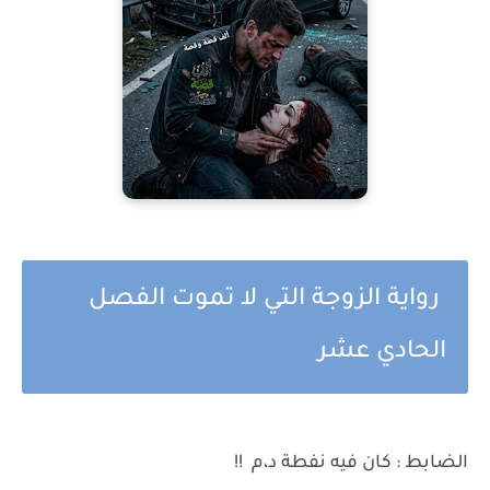
رواية الزوجة التي لا تموت الفصل
الحادي عشر
الضابط : كان فيه نفطة د،م !!