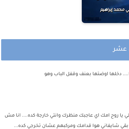
ي عشر
.. دخلها اوضتها بعنف وقفل الباب وهو
ي يا روح امك اي عاجبك منظرك وانتي خارجة كده.... انا مش
بقي شايفاني هوا قدامك ومركبهم عشان تخرجي كده...