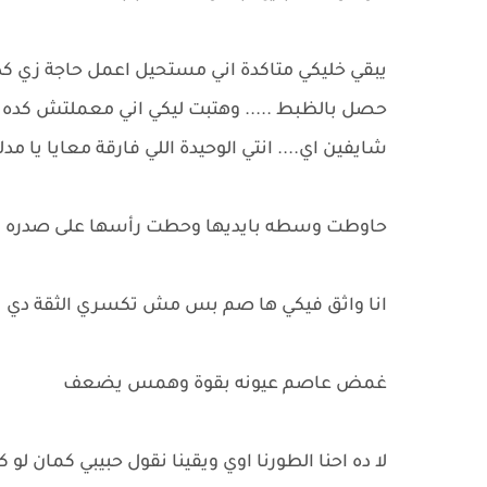
يبقي خليكي متاكدة اني مستحيل اعمل حاجة زي كد
حصل بالظبط ..... وهتبت ليكي اني معملتش كده ب
شايفين اي.... انتي الوحيدة اللي فارقة معايا يا 
حاوطت وسطه بايديها وحطت رأسها على صدره ال
انا واثق فيكي ها صم بس مش تكسري الثقة دي يا
غمض عاصم عيونه بقوة وهمس يضعف
لا ده احنا الطورنا اوي ويقينا نقول حبيبي كمان لو