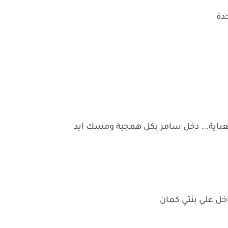
دة
العباية... دخل سامر بكل همجية ومسك ايد
خل علي بنتي كمان