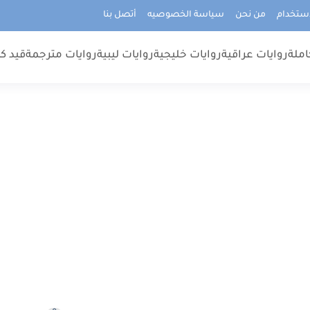
استخدام
من نحن
سياسة الخصوصيه
أتصل بنا
املة
روايات عراقية
روايات خليجية
روايات ليبية
روايات مترجمة
قيد كت