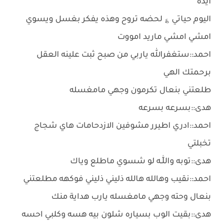
ايده
اليوم حياتي ؏ لحضه تروح وهذه يفكر بغسل ويسوي
امشي امشي ماريد امووت
احمد::ستغفرالله ياربي من صبح ثبت علينه العقل
برحمتك الهي
طلعتني بنعال تكرمون وجهي مامغسله
هدى::بسرعه بسرعه
احمد::ادري اطيرر مشوفين الازدحامات هاي شجاج
تخبلتي
هدى::توبه واللّٰـه لو شسوي ماطلع وياك
احمد::نقيب وهالله هالله ذليني ذليني فوكهه مطلعتني
بنعال وحته وجهي مامغسله يارب هداية منك
هدى::بقيت الوب بسياره شلون بيه هسه وكلبي احسه