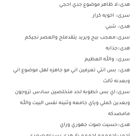
هدى::لا ظاهر موضوع جدي احجي
سرى:: اخويه كرار
هدى:: شبي
سرى::معجب بيج ويريد يتقدملج والعصر نجيكم
هدى::جذابه
سرى:: واللّٰـه العظيم
هدى:: بس انتي تعرفين اني مو جاهزه لهل موضوع اني
وبعدنه ثالث
سرى::اي بس خطوبه لحد متخلصين سادس تزوجون
وبعدين كملي وياي جامعه وثنينه نفس البيت واللّٰـه
مامصدكه
هدى::حسيت صوت جهوري وراي