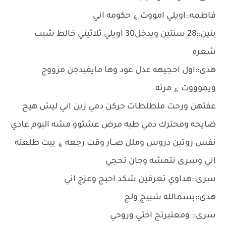
فاطمه::اويلي امووت ؏ حكومه اني
بنين::28 سنتين ويدخل30 اويلي ثلاثيني خالط شيب
شعره
هدى::اول احجيهه عدل عود وها مايفيدجن مزووج
ويموووت ؏ مرته
عفتهن ورحت ملطلطات حركن دمي زين اني ليش هيج
ضايجه ومحترك دمي طبه مرض عشتوو مشه اليوم عادي
نفس روتين دروس وملل صــآر وقت رجعه ؏ بيت طلعنه
اني وسرى نتمشه وجان تحجي
سرى::هداوي تعرفين شكد احبج وعزج اني
هدى::بسمالله شبيج ولج
سرى:: ومعتبرتج اختي وروحي