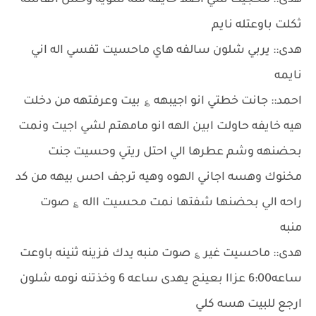
هدى:: محجيت شي اصلا خايفه منه شويه وحس انفاسه
ثكلت باوعتله نايم
هدى:: يربي شلون سالفه هاي ماحسيت تفسي اله اني
نايمه
احمد:: جانت خطتي انو اجيبهه ؏ بيت وعرفتهه من دخلت
هيه خايفه حاولت ابين الهه انو مامهتم لشي اجيت ونمت
بحضنهه وشم عطرها الي احتل ريتي وحسيت جنت
مخنوك وهسه اجاني الهوه وهيه ترجف احس بيهه من كد
راحه الي بحضنها شفتها نمت محسيت االه ؏ صوت
منبه
هدى:: ماحسيت غير ؏ صوت منبه يدك فزينه ثنينه باوعت
ساعه6:00 عزاا بعينج يهدى ساعه 6 وخذتنه نومه شلون
ارجع للبيت هسه كلي