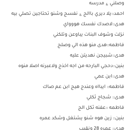
وصلني ؏ مدرسه
احمد::يلا ديري باالج ؏ نفسج وشنو تحتاجين تصلي بيه
هدى::لاصدك نفسك هووواي
نزلت وشوف البنات يباوعن وتلكني
فاطمه::هدى منو هذه الي وصلج
هدى::شبيجن نهديتن عليه
بنين::دحجي البارحه من اجه اخذج ولاعبرنه اصلا منوه
هدى::ابن عمي
فاطمه:: ايبااه وعندج هيج ابن عم صاك
هدى:: شجاج ثكلي
فاطمه ::عفنه ثكل الج
بنين:: زين هوه شنو يشتغل وشكد عمره
هدى:: عمره 28 ونقيب