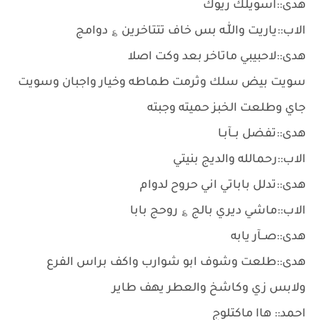
هدى::اسويلك ريوك
الاب::ياريت واللّٰـه بس خاف تتتاخرين ؏ دوامج
هدى::لاحبيبي ماتاخر بعد وكت اصلا
سويت بيض سلك وثرمت طماطه وخيار واجبان وسويت
جاي وطلعت الخبز حميته وجبته
هدى::تفضل بــآبـا
الاب::رحمالله والديج بنيتي
هدى::تدلل باباتي اني حروح لدوام
الاب::ماشي ديري بالج ؏ روحج بابا
هدى::صــآر يابه
هدى::طلعت وشوف ابو شوارب واكف براس الفرع
ولابس زي وكاشخ والعطر يهف طاير
احمد:: هاا ماكتلوج