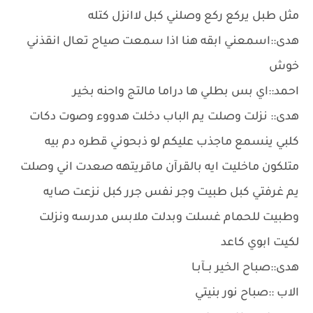
مثل طبل يركع ركع وصلني كبل لاانزل كتله
هدى::اسمعني ابقه هنا اذا سمعت صياح تعال انقذني
خوش
احمد::اي بس بطلي ها دراما مالتج واحنه بخير
هدى:: نزلت وصلت يم الباب دخلت هدووء وصوت دكات
كلبي ينسمع ماجذب عليكم لو ذبحوني قطره دم بيه
متلكون ماخليت ايه بالقرآن ماقريتهه صعدت اني وصلت
يم غرفتي كبل طبيت وجر نفس جرر كبل نزعت صايه
وطبيت للحمام غسلت وبدلت ملابس مدرسه ونزلت
لكيت ابوي كاعد
هدى::صباح الخير بــآبـا
الاب ::صباح نور بنيتي