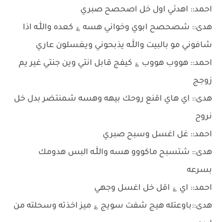
احمد:: اهدئي اول خل اصحصح صبري
هدى:: شصحصح ابوي وخواني هسه ؏ كعده واللّٰـه اذا
شافوني مو بالبيت واللّٰـه يذبحوني ويغسلون عاري
احمد:: هووب هووب ؏ كيفج قابل انتي وين جنتي غير يم
زوجج
هدى:: اي هاي اقنع روحك بيهه وهسه شمنتضر بدل خل
نروح
احمد:: غل اغسل وسبح صبري
هدى:: شتسبح ماكووو هسه واللّٰـه البس هدومك
بسرعه
احمد:: اي ؏ اقل خل اغسل وجهي
هدى::باوعتله هيج شفت سويج ؏ ميز اخذته وسحلته من