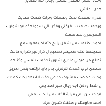
وحده امشي صعدي غسلي ويدلي حته تتغدين
هدى:: ماشي
هدى:: صعدت بدلت وعسلت ونزلت كعدت تغديت
ورجعت صعدت لغرفتي وفكر بالي سووا هذه ابو شوارب
السرسري لحد منمت
احمد:: طلعت من شغل رايح حته اجيبهه وسمع
صديقتها تكله حنجيكم نخطبج ل كرار غير شراره كامت
تطلع من عيوني مادري شلون تحكمت بنفسي وكتلهه
صعدي نوب كعدت تنرفزني بدم بارد نزلتهه بنص طريق
وجنت معصب ماشوف كدامي خفت لااذيهه رحت كعدت
؏ شط ودخن اجه رجال جبير كعد يمي
ابو حسين:: ايي مرارة الكلب من الحب يعمي
احمد ::باوعتله وصفنت شلون عرف