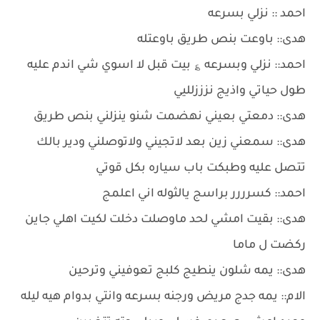
احمد :: نزلي بسرعه
هدى:: باوعت بنص طريق باوعتله
احمد:: نزلي وبسرعه ؏ بيت قبل لا اسوي شي اندم عليه
طول حياتي واذيج نزززلليي
هدى:: دمعتي بعيني نهضمت شنو ينزلني بنص طريق
هدى:: سمعني زين بعد لاتجيني ولاتوصلني ودير بالك
تتصل عليه وطبكت باب سياره بكل قوتي
احمد:: كسرررر براسج يالثوله اني اعلمج
هدى:: بقيت امشي لحد ماوصلت دخلت لكيت اهلي جاين
ركضت ل ماما
هدى:: يمه شلون ينطيج كلبج تعوفيني وترحين
الام:: يمه جدج مريض ورجنه بسرعه وانتي بدوام هيه ليله