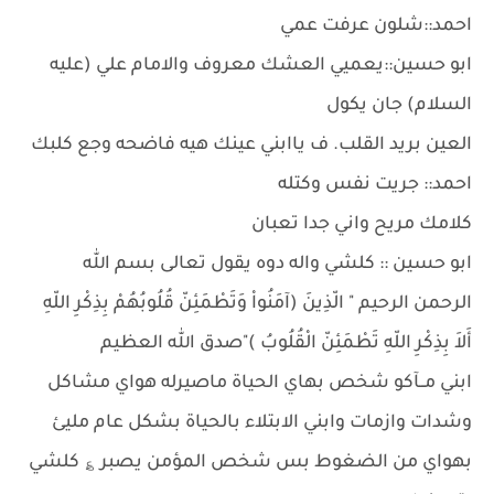
احمد::شلون عرفت عمي
ابو حسين::يعميي العشك معروف والامام علي (عليه
السلام) جان يكول
العين بريد القلب. ف ياابني عينك هيه فاضحه وجع كلبك
احمد:: جريت نفس وكتله
كلامك مريح واني جدا تعبان
ابو حسين :: كلشي واله دوه يقول تعالى بسم الله
الرحمن الرحيم " الّذِينَ (آمَنُواْ وَتَطْمَئِنّ قُلُوبُهُمْ بِذِكْرِ اللّهِ
أَلاَ بِذِكْرِ اللّهِ تَطْمَئِنّ الْقُلُوبُ )"صدق الله العظيم
ابني مــآكو شخص بهاي الحياة ماصيرله هواي مشاكل
وشدات وازمات وابني الابتلاء بالحياة بشكل عام مليئ
بهواي من الضغوط بس شخص المؤمن يصبر ؏ كلشي