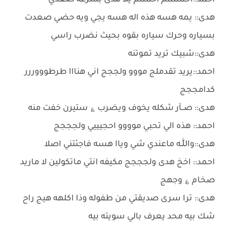
احمد::احمممم احممم يلا هدى بسرعه صعدي
هدى:: يمه هسه هذه اله هسه يجي ويه حضي صعدت
بسياره وحرك سياره بقوه بحيث نضرب راسي
هدى::شبيك تريد تموتنه
احمد::يريد تقدملج مووو ولججج اني هنااا طرطوووررر
كدامججج
هدى:: صــآر شكله يخوف ويضرب ؏ ستيرن خفت منه
احمد:: هذه الي تحبي موووو احجيييي ولجججج
هدى::واللّٰـه ماعندي شي وياا هسه فاجئتني اصلا
احمد:: اخخ هدى ولجججج مكيفه انتي ماتكولين لا ماريد
صخام ؏ وجهج
هدى:: ترا سرى صديقتي من طفوله وذا اكلهه هيج راح
شك بيه محد يعرف بالي سويته بيه