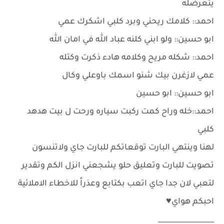
يتعرضله
احمد:: كلامك ريحني وبرد كلبي اشكرك عمي
ابو حسين:: ولو ابني كلنه عباد الله في امان الله
احمد:: شكله مريح وكلامه هادء ذكرت وكتله
عمي لازغرن بيك شنو اسمك باوعلي وكال
ابو حسين:: ابو حسين
احمد::خله وراح كمت ركبت سياره ورحت ل بيت هدهد
كلبي
لهنا وينتهي البارت توقعاتكم للبارت جاي ولاتنسون
تصويت للبارت وتعليق حلو يشجعني انزل الكم وتقدير
لتعبي لان جدا جاي اتعب بكتابع وعذراً للاخطاء الاملائية
احبكم هواي♥️
________________