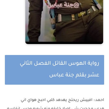
رواية الهوس القاتل الفصل الثاني
عشر بقلم جنة عباس
احمد:: افييش ريحتج يهدهد كلبي احبج هواي اني