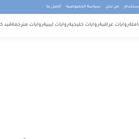
استخدام
من نحن
سياسة الخصوصيه
أتصل بنا
املة
روايات عراقية
روايات خليجية
روايات ليبية
روايات مترجمة
قيد كت