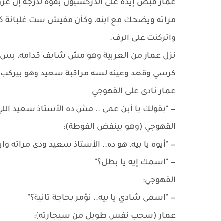
عمار قبض إيده على الدركسيون بقوة لدرجة إن ع
مراته ويضحك مع ابنه، وكأن مفيش ست غلبانة كا
واتركنت على الرف.
نزل عمار من العربية وهو مش شايف قدامه، بس ه
كرسي وقعد وعينه لسه مراقبة سعيد وهو بيركب ابن
عمار نادى على القهوجي
— "بقولك يا أبن عمى .. مش ده الأستاذ سعيد الل
القهوجي (وهو بينفض الفوطة):
— "أيوه يا بيه، هو ده.. الأستاذ سعيد ودى مراته واب
— "اسمك إيه يا بطل؟"
القهوجي:
— "اسمى شادي يا بيه.. نؤمر بحاجة تانية؟"
عمار (سحب نفس طويل من سيجارته):