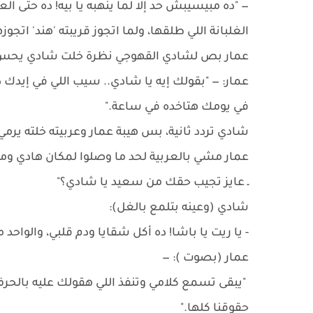
— "ده مبيسيبش حد إلا لما ينهبه يا بيه! ده حتى ال
الغلبانة اللي طلقها، ولما اتجوز قريبته 'هند' اتج
عمار بص لشادي القهوجي نظرة خلت شادي يحس إ
​عمار: — "بقولك إيه يا شادي.. سيب اللي في إيدك 
في يومك هتاخده في ساعة."
​شادي تردد ثانية، بس هيبة عمار وعربيته خلته يرمي
عمار مشي بالعربية لحد ما وصلوا لمكان هادي و
ـ عايز تجيب حقك من سعيد يا شادي؟"
شادي (وعينه بتلمع بالغل):
- يا ريت يا باشا! ده أكل شقايا ودم قلبي، والواحد
​عمار (بصوت ): —
"يبقى تسمع كلامي وتنفذ اللي هقولك عليه بالحرف.
حقوقنا كلها."