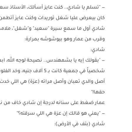
— "تسلم يا شادي.. كنت عايز أسألك، الأستاذ سع
كان بيعرض عليا شغل توريدات وكنت عايز أتطمن.
شادي أول ما سمع سيرة "سعيد" و"شغل"، ملامحه
وقرب من عمار وهو بيوشوشه بمرارة:
شادي:
— "بقولك إيه يا بشمهندس.. نصيحة لوجه الله، ابعد
شخصياً في جمعية كانت بـ 5 
أصل والدي تعبان وأصل مراته (عزة) هي اللي خدت 
حقها!"
عمار ضغط على سنانه لدرجة إن شادي خاف من نظر
— "يعني هو قالك إن عزة هي اللي سرقته؟"
شادي (بتف في الأرض):