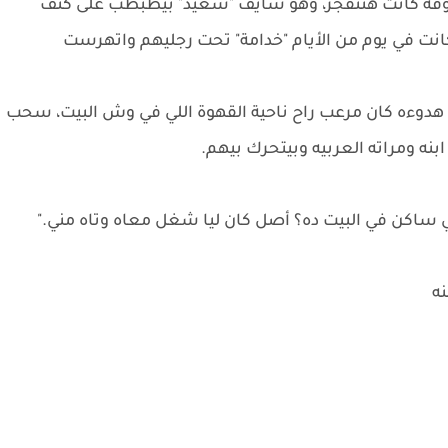
روقه كانت هتنفجر، وهو شايف "سعيد" بيطبطب على كتف
نت في يوم من الأيام "خدامة" تحت رجليهم واتهرست
دوءه كان مرعب راح ناحية القهوة اللي في وش البيت، سحب
ه ومراته العربيه وبيتحرك بيهم.
ي ساكن في البيت ده؟ أصل كان ليا شغل معاه وتاه مني."
نه