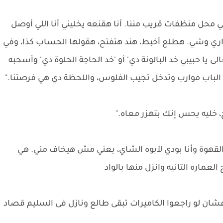
في محل منظفات قريب مننا. أنا هقنعه يخليني أنا اللي أوصل
اري وشي. هطلع أخبط، هند هتفتح، هقولها الحساب كذا، وفي
 يا حبيبي خد البالونة دي' أو 'خد الحاجة الحلوة دي' وأسحبه
 الباب موارب وتدخل تجيب الفلوس، واللحظة دي هي فرصتنا."
 خليه يحس إنك بتهزر معاه."
القهوة وأنا بودي لآبوه الشاي، يعني مش هيخاف مني. هي
اره التانيه وانزل منها بالواد
شان لو راجعوا الكاميرات تبقى طالع ونازل فى السليم قصاد