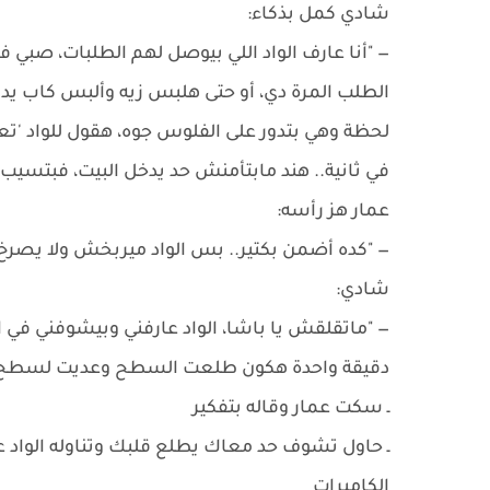
شادي كمل بذكاء:
— "أنا عارف الواد اللي بيوصل لهم الطلبات، صبي 
الطلب المرة دي، أو حتى هلبس زيه وألبس كاب يد
لحظة وهي بتدور على الفلوس جوه، هقول للواد 'تعالى
في ثانية.. هند مابتأمنش حد يدخل البيت، فبتسيب
عمار هز رأسه:
— "كده أضمن بكتير.. بس الواد ميربخش ولا يصرخ،
شادي:
— "ماتقلقش يا باشا، الواد عارفني وبيشوفني في 
دقيقة واحدة هكون طلعت السطح وعديت لسطح العم
ـ سكت عمار وقاله بتفكير
ـ حاول تشوف حد معاك يطلع قلبك وتناوله الواد ع
الكاميرات