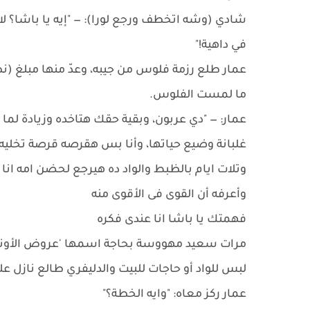
شادي (وشه اتخطف ورجع لورا): — "إيه يا باشا؟ لا..
في داهية!"
عمار طلع رزمة فلوس من جيبه، وعدّ منها مبلغ 
ما لمست الفلوس.
عمار: — "دي عربون، وبقية حقك هتاخده وزيادة لما
غلبانة وضيع حياتها، وأنا بس هقرصه قرصة تخليه 
وتلات ايام بالظبط والواد ده هيرجع لحضن امه انا
وأعرفه أن القوى فى الأقوى منه
فهمتك يا باشا انا عندى فكره
مرات سعيد مهووسة بحاجة اسمها 'عروض الأونلاين'
لبس للواد أو حاجات للبيت والدليفري طالع نازل عل
عمار ركز معاه: "وايه الخطة؟"