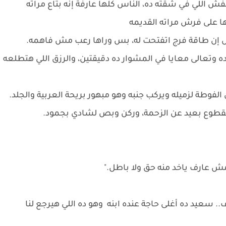
عفش اللي في شقته ده، الناس كلها عارفة إنه بتاع مراته
وزها على فرش مراته القديمه
ن طاقة فرج اتفتحت له، بس وراها رعب مش فاهمه.
ده وتعالى معايا في المشوار ده دقيقتين، والرزق اللي هتطلعه
 الفوطة لزميله ويركب جنبه وهو مبهور بريحة العربية والجلد.
مقطوع بعيد عن الزحمة، وركن وبص لشادي بجمود.
 مش عارف ياخد منه حق ولا باطل."
. سعيد ده أغلى حاجة عنده ابنه وهو ده اللي هيرجع لنا