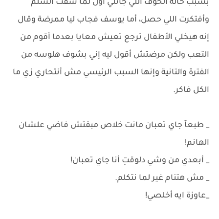
بسبب حالة الخوف اللي جاتلي أول لما شفت السلم
وأفتكرت اللي حصل، أما يوسف فجاب ليا ممرضة وقال
إنه هيخلي الأطفال ترجع تعيش معايا بعدما أقوم من
التعب ولكن مرضتش أقول ليه إني بشوف هلوسه من
الفترة والتانية وإنها السبب الرئيسي مش أنتحاري زي ما
الكل فاكر.
_ طبعآ جاي تعبان مانت خلاص مبقتش فاضي علشان
الهانم!
_ أبعدي من وشي دلوقتِ أنا جاي تعبان!
_ مش هتنام غير لما نتكلم.
_عاوزة ايه أخلصي!