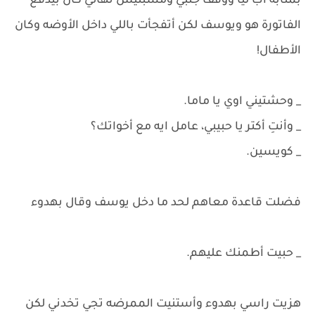
بمثابة أب ليا ووقف جنبي ومسبنيش نهائي كان بيدفع
الفاتورة هو ويوسف لكن أتفجأت باللي داخل الأوضه وكان
الأطفال!
_ وحشتيني اوي يا ماما.
_ وأنتِ أكتر يا حبيبي، عامل ايه مع أخواتك؟
_ كويسين.
فضلت قاعدة معاهم لحد ما دخل يوسف وقال بهدوء
_ حبيت أطمنك عليهم.
هزيت راسي بهدوء وأستنيت الممرضه تجي تخدني لكن