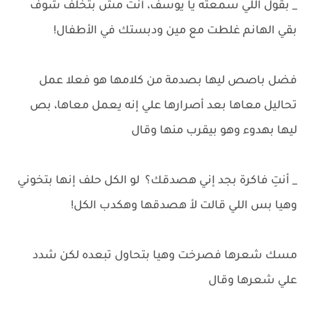
_ بقول اللي سمعته يا يوسف، أنت مش بتخلف شوف
بقي الهانم غلطت مع مين ودبستك في الأطفال!
فضل باصص ليها بصدمة من كلامها هو فعلا عمل
تحاليل معاها بعد أصرارها علي إنه يعمل معاها، بص
ليها بهدوء وهو بيقرب منها وقال
_ أنتِ فاكرة بجد إني هصدقك؟ لو الكل حلف إنها بتخوني
وهيا بس اللي قالت لأ هصدقها وهكدب الكل!
مسك شعرها فصرخت وهيا بتحاول تبعده لكن شدد
علي شعرها وقال