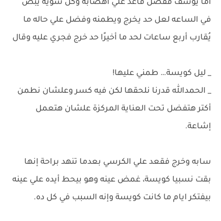
أما يوسف ففضل قاعد علي أهصابه وكل شوية يبص
في الساعه لعل حد يخرج ويطمنه وفضل علي حاله ما
يُقارب أربع ساعات لحد ما أخيرًا حد خرج فجري عليه وقال
_ ليل كويسة… طمني عليها!
_ الحمدالله قدرنا نلحقها لكن فيه كسر وعلشان نطمن
أكتر هتفضل تحت العناية المركزة علشان هتعمل
إشاعة.
سابه وخرج فقعد علي الكرسي بعدما تنهد براحة إنها
بقت نسبيا كويسة، غمض عينه وهو بيحط أيده علي عينه
بيفتكر ايام ما كانت كويسة وإنه السبب في كل ده.