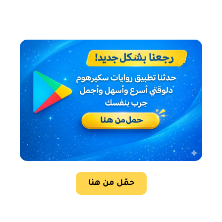
حمّل من هنا