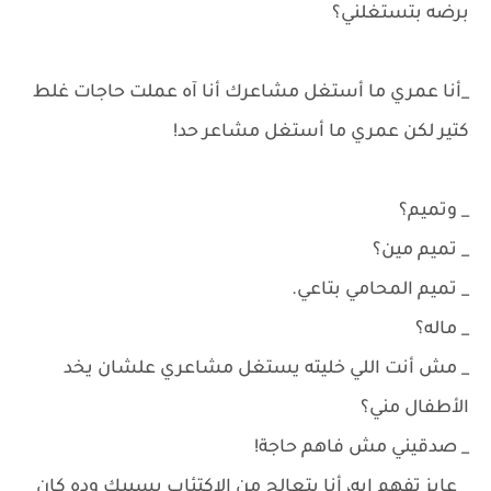
برضه بتستغلني؟
_أنا عمري ما أستغل مشاعرك أنا آه عملت حاجات غلط
كتير لكن عمري ما أستغل مشاعر حد!
_ وتميم؟
_ تميم مين؟
_ تميم المحامي بتاعي.
_ ماله؟
_ مش أنت اللي خليته يستغل مشاعري علشان يخد
الأطفال مني؟
_ صدقيني مش فاهم حاجة!
_ عايز تفهم إيه، أنا بتعالج من الاكتئاب بسببك وده كان