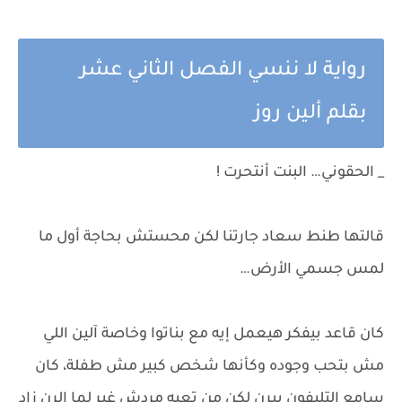
رواية لا ننسي الفصل الثاني عشر
بقلم ألين روز
_ الحقوني… البنت أنتحرت !
قالتها طنط سعاد جارتنا لكن محستش بحاجة أول ما
لمس جسمي الأرض…
كان قاعد بيفكر هيعمل إيه مع بناتوا وخاصة آلين اللي
مش بتحب وجوده وكأنها شخص كبير مش طفلة، كان
سامع التليفون بيرن لكن من تعبه مردش غير لما الرن زاد