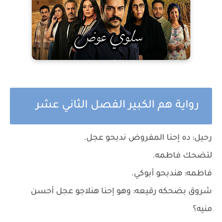
رواية هم الكبير الفصل الثاني عشر
رحيل: ده إحنا المفروض ندبحو عجل.
لتضحك فاطمه.
فاطمه: هندبحو أبوكي.
شروق بضحكه رقيعه: وهو إحنا هنلاجو عجل أحسن
منيه؟