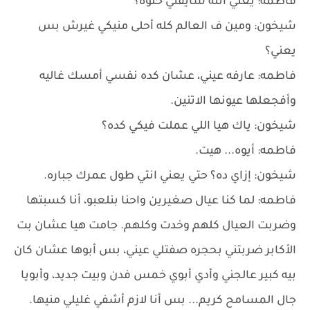
فاطمه: يعني انته شايفني حلوه؟
شيخون: ومين ف العالم كله أحلى منيكي غيرش بس
يعني؟
فاطمه: عارفه عيني، عشان كده نفسي أمسك غاليه
وأفجعلها عيونها الاتنين.
شيخون: ياك هيا اللي عملت فيكي كده؟
فاطمه: أيوه... هيت.
شيخون: إزاي ده؟ حتي يعني انتي طول عمرك جباره.
فاطمه: لما كنا عيال صغيرين واحنا بنلعبو، أنا كسبتها
وضربت العيال كلهم وخدت وكلهم. جامت هيا عشان بت
الأكابر ضربتني بحجره صفتلي عيني، بس أبوها عشان كان
بيه كبير عالجني وأدي أبوي خمس فدن وبيت جديد، وأبويا
جال المسامح كريم... بس أنا لازم أشفي غليلي منيها.