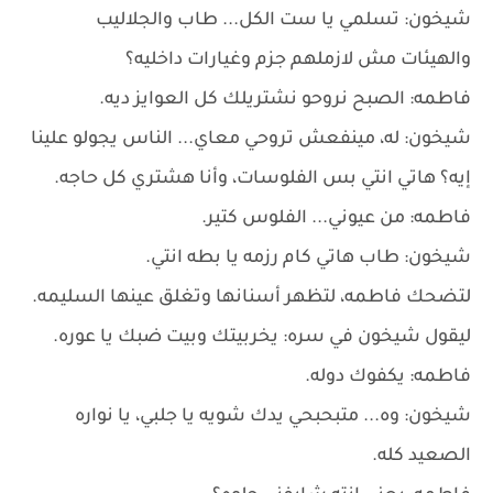
شيخون: تسلمي يا ست الكل... طاب والجلاليب
والهيئات مش لازملهم جزم وغيارات داخليه؟
فاطمه: الصبح نروحو نشتريلك كل العوايز ديه.
شيخون: له، مينفعش تروحي معاي... الناس يجولو علينا
إيه؟ هاتي انتي بس الفلوسات، وأنا هشتري كل حاجه.
فاطمه: من عيوني... الفلوس كتير.
شيخون: طاب هاتي كام رزمه يا بطه انتي.
لتضحك فاطمه، لتظهر أسنانها وتغلق عينها السليمه.
ليقول شيخون في سره: يخربيتك وبيت ضبك يا عوره.
فاطمه: يكفوك دوله.
شيخون: وه... متبحبحي يدك شويه يا جلبي، يا نواره
الصعيد كله.