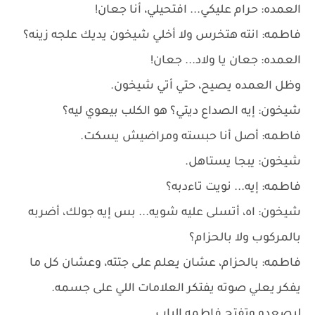
العمده: حرام عليكي... افتحيلي، أنا جعان!
فاطمه: انته هتخرس ولا أخلي شيخون يديك علجه زينه؟
العمده: جعان يا ولاد... جعان!
وظل العمده يصيح، حتي أتي شيخون.
شيخون: إيه الصداع ديتي؟ هو الكلب بيعوي ليه؟
فاطمه: أصل أنا حبسته ومراضيش يسكت.
شيخون: يبجا يستاهل.
فاطمه: إيه... نويت تاءدبه؟
شيخون: اه، أتسلى عليه شويه... بس إيه جولك، أضربه
بالمركوب ولا بالحزام؟
فاطمه: بالحزام، عشان يعلم على جتته، وعشان كل ما
يفكر يعلي صوته يفتكر العلامات اللي على جسمه.
ليصعدو وتفتح فاطمه الباب.