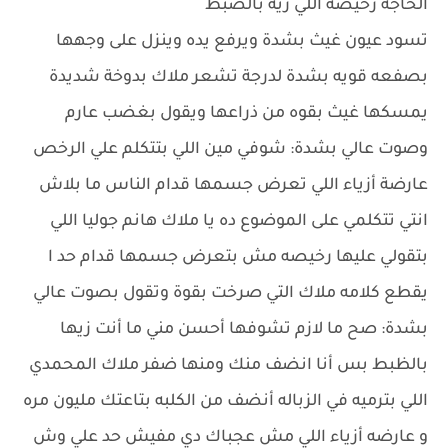
الحاجة رخيصه اللي زيه بالضبط
تسود عيون غيث بشدة ويرفع يده وينزل على وجهها
بصفعه قويه بشدة لدرجة تشعر ملاك بدوخة شديدة
يمسكها غيث بقوه من ذراعها ويقول بغضب عارم
وصوت عالي بشدة: شوفي مين اللي بتتكلم علي الرخص
عارضة أزياء اللي تعرض جسمها قدام الناس ما بلاش
انتي تتكلمي على الموضوع ده يا ملاك هانم جوليا اللي
بتقولي عليها رخيصه مش بتعرض جسمها قدام حد ا
يقطع كلامه ملاك التي صرخت بقوة وتقول بصوت عالي
بشدة: صح ما لازم تشوفها أحسن مني ما أنت زيها
بالظبط بس أنا انضف منك ومنها ضفر ملاك المحمدي
اللي بترميه في الزباله أنضف من الكلبه بتاعتك مليون مره
و عارضه أزياء اللي مش عجباك دي مفيش حد علي وش