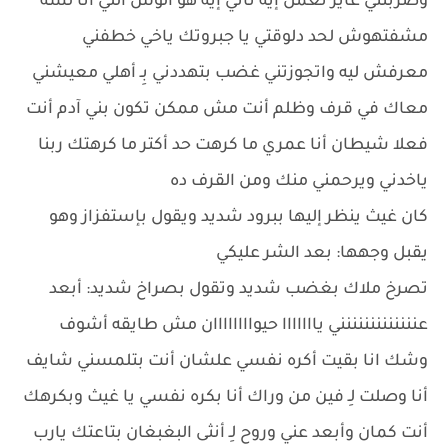
وضربتني عايز تعمل إيه تاني إيه هو الوش اللي أنا لسه
مشفتهوش لحد دلوقتي يا جبروتك ياخي خطفني
معرفش ليه واتجوزتني غضب بتهددني بِـ أهلي معيشني
معاك في قرف وظلم أنت مش ممكن تكون بني آدم أنت
فعلا شيطان أنا عمري ما كرهت حد أكتر ما كرهتك ربنا
ياخدني ويرحمني منك ومن القرف ده
كان غيث ينظر إليها ببرود شديد ويقول بإستفزاز وهو
يقبل وجهها: بعد الشر عليكي
تصرخ ملاك بغضب شديد وتقول بصراخ شديد: أبعد
عننننننننننننني يااااااا حيواااااااان مش طايقه أشوف
وشك انا بقيت أكره نفسي علشان أنت بتلمسني شايف
أنا وصلت لِـ فين من وراك أنا بكره نفسي يا غيث وبكرهك
أنت كمان وأبعد عني وروح لِـ أنثى البغبغان بتاعتك يارب