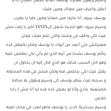
وسيم ويقول بهدوء: يوسف كفاية شغل العيال ده و
أعقل وأعرف مين معاك ومين عليك
يوسف ببرود: أنا عارف مين معايا ومين عليا يا عقرب
وسيم ببرود: اهو ابتدينا شغل ال$$$$$ أكبر يا زفت مش
غيث اللي واقف في وشك واللي علم عليك غلبان
معبركش حتي أبعد عن أبوك يا يوسف وفكر بالعقل كده
يتألم يوسف بشدة من أبيه الذي لم يأتي لكي يطمئن عليه
وهو كان السبب فذلك هو الذي قال إليه أن يحاول أن
يقتل غيث لكي يتخلص منه ولكن فشل في هذه المحاوله
و سجنه غيث ينظر يوسف إلى وسيم ويقول بلا مبالاة
مصتعنه: عادي وأنا لو بعمل كده فده ليا أنا مش لِـ بابا
خلاص
وسيم بسخرية: كدب يا يوسف ماهر لعب في مخك لعبه