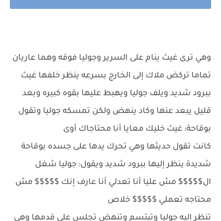
وهي ترى غيث ينام على السرير وجوليا فوقه وهما عاريان
تماما تركض ملاك إلى الخارج بسرعه ينظر خلفها غيث
ببرود شديد ويلف جوليا ويهبط عليها بقوه كبيره وبعد
قليل يبعد عنها وكاد ينهض ولكن تمسكه جوليا وتقول
بوقاحة: غيث خليك معايا أنا محتاجاك أوى
كانت تقول حديثها وهي تحرك يدها على جسده بوقاحة
شديدة ينظر إليها ببرود شديد ويقول: جوليا شغل
ال$$$$$ مش عليا أنا تعدلي أنا عارف إنك $$$$$ مش
محتاجه تعملي $$$$$ خلاص
تنظر إليه جوليا وتبتسم وتنهض تجلس علي قدمها وهي