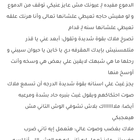
الدموع مفيده لِـ عيونك مش عايز عنيكي توقف من الدموع
و لو مفيش حاجه تعيطي علشانها تعالى وأنا هرنك علقه
تعيطي علشانها سنه لِـ قدام
تصرخ ملاك بقوة شديدة وتقول: أبعد عني يا قذر
متلمسنيش بإيدك المقرفه دي يا خاين يا حيوان سيبني و
رحلها ما هي شبهك لايقين علي بعض هي وسخه وأنت
أوسخ منها
يجز غيث علي اسنانه بقوة شديدة الدرجه أن تسمع ملاك
صوت احتكاكهم ويقول غيث بنبره حاد بشدة ومرعبه
أيضا: ملاااااااك بلاش تشوفي الوش التاني مش
هيعجبكي
ملاك بغضب وصوت عالي: هتعمل إيه تاني ضرب