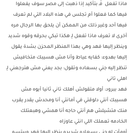
ماذا تفعل فَـ بتأكيد إذا ذهبت إلى مصر سوف يفعلوا
فيها كما فعلوا أم تجلس في هذه البلاد التي لم تعرف
فيها أحد وغير ذلك من الممكن أن يلحق بها الرجال مره
أخرى لا تعرف ماذا تفعل لِـ هكذا تبكي بحرقه وقوه شديد
وينظر إليها فهد وهي بهذا المنظر المحزن بشدة يقول
إليها بهدوء: كفايه عياط وأنا مش هسيبك متخافيش
تنظر إليه جني بسعاده وتقول: بجد يعني مش هترجعني لِـ
اهلي تاني
فهد ببرود: أولا متقولش أهلك تاني ثانيا أيوه مش
هسيبك أنتي دلوقتي في أمانتي أنا ومحدش يقدر يقرب
منك متشيلش هم أنتي حاجه أنا همشي وهبعتلك
الخادمه تعملك اللي انتي عاوزاه
أومأت له جني بسعاده شديده ينظر إليها فهد ويبتسم