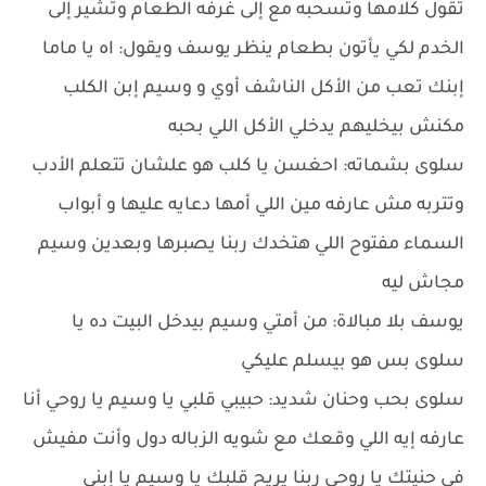
تقول كلامها وتسحبه مع إلى غرفه الطعام وتشير إلى
الخدم لكي يأتون بطعام ينظر يوسف ويقول: اه يا ماما
إبنك تعب من الأكل الناشف أوي و وسيم إبن الكلب
مكنش بيخليهم يدخلي الأكل اللي بحبه
سلوى بشماته: احغسن يا كلب هو علشان تتعلم الأدب
وتتربه مش عارفه مين اللي أمها دعايه عليها و أبواب
السماء مفتوح اللي هتخدك ربنا يصبرها وبعدين وسيم
مجاش ليه
يوسف بلا مبالاة: من أمتي وسيم بيدخل البيت ده يا
سلوى بس هو بيسلم عليكي
سلوى بحب وحنان شديد: حبيبي قلبي يا وسيم يا روحي أنا
عارفه إيه اللي وقعك مع شويه الزباله دول وأنت مفيش
في حنيتك يا روحي ربنا يريح قلبك يا وسيم يا إبني