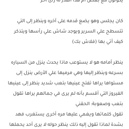
يكونون مع بعض أم هذا القدر له رآى آخر
كان يجلس وهو يضع قدمه على آخره وينظر إلى التي
تتسطح علي السرير ويوجد شاش علي رأسها ويتذكر
كيف أتي بها (فلاش بك)
ينظر أمامه هو لا يستوعب ماذا يحدث ينزل من السياره
بسرعه وينظر إليها وهي مرميها علي الأرض ينزل إلى
مستواها يراها تفتح عينيها بتعب شديد ينظر إلى عينيها
الفيروز التي أقسم بأنه لم يرى في جمالهم يراها تقول
بتعب وصعوبة: الحقني
تقول كلماتها ويغمي عليها مره أخرى يستغرب فهد
بشدة لماذا تقول إليه ذلك ينظر حوله لا يرى أحد يحملها