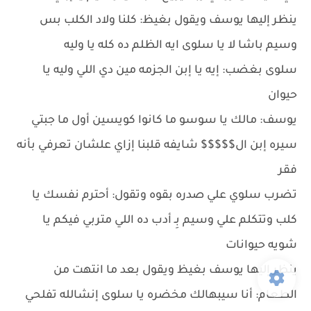
ينظر إليها يوسف ويقول بغيظ: كلنا ولاد الكلب بس
وسيم باشا لا يا سلوى ايه الظلم ده كله يا وليه
سلوى بغضب: إيه يا إبن الجزمه مين دي اللي وليه يا
حيوان
يوسف: مالك يا سوسو ما كانوا كويسين أول ما جبتي
سيره إبن ال$$$$$ شايفه قلبنا إزاي علشان تعرفي بأنه
فقر
تضرب سلوي علي صدره بقوه وتقول: أحترم نفسك يا
كلب وتتكلم علي وسيم بِـ أدب ده اللي متربي فيكم يا
شويه حيوانات
ينظر إليها يوسف بغيظ ويقول بعد ما انتهت من
الطعام: أنا سيبهالك مخضره يا سلوى إنشالله تفلحي