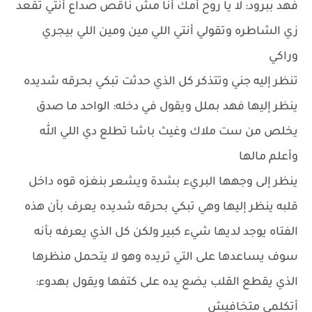
فهد ببرود: لا يا روح أمك أنا مش ناقص صداع أنتي تقعد
زي الشاطره وتقولي أنتي اللي مين ومين اللي بيجري
وراكي
تنظر إليه جني وتتذكر كل الذي حدثت تبكي بحرقه شديده
ينظر إليها فهد بملل ويقول في دخله: الواحد ما صدق
يخلص من ست ملاك وغيث باشا تطلع دي اللي الله
وأعلم مالها
ينظر إلى وجهها البريء بشدة ويشعر بنغزه قوه داخل
قلبه ينظر إليها وهي تبكي بحرقه شديده يعرف بأن هذه
الفتاه يوجد لديها شيء كبير ولكن كل الذي يعرفه بأنه
سوف يساعدها على التي تريده وهو لا يتحمل منظرها
الذي يقطع القلب يضع يده على كتفها ويقول بهدوء:
أتكلمي متخافيش