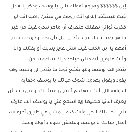
إبن $$$$$$ وهرجع أقولك تاني يا يوسف وفكر بالعقل
غيث هيستفد إيه لو أنت روحت في ستين داهيه أنت لو
فكرت ثواني بعقلك هتعرف أن ماهر بيكره غيث من غير
ما هو يعمله حاجه و ده أكبر دليل بأن حقد وكره غير مبرر
أفهم يا إبن الكلب غيث مش عايز يئذيك أو يقتلك وأنا
وأنت عارفين أنه مش هياخد فيك ساعه سجن
ينظر إليه يوسف وهو يقتنع نوعا ما ينظر إلى وسيم وهو
يقود ويقول بهدوء: شوف حياتك يا يوسف وكفايه
الدوامه اللي أنت فيها دي أنسى وعيشلك يومين محدش
يعرف الدنيا مخبيها إيه أسمع مني يا يوسف أنت عارف
بأني بحب لك الخير وأنت كده بتمشي في طريق آخره سد
أعدل حياتك يا يوسف وملكش دعوه بِـ أبوك وغيث