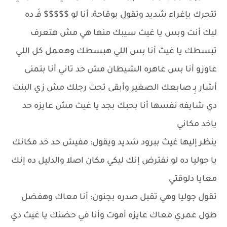
تتحرك بإغراء شديد وتقول بوقاحة: أنا لو $$$$$ فَـ ده
ليك أنت وبس يا غيث سيبك منها هي مش هتعرف
تبسطك يا غيث أنا بس اللي هبسطك وهعمل كل اللي
عاوزو أنا بس عاهره الشيطان مش حد تاني أنا بتمنى
أشار بِـ صابعك الصغير وأبقى تحت رجلك مش زي البنت
دي شايفه نفسها أنا بحبك بجد يا غيث مش عايزه حد
ياخد مكاني
ينظر إليها غيث ببرود شديد ويقول: مفيش حد خد مكانك
يا جوليا ده لو نفترض إنك ليكي مكان اصلا والدليل ده إنك
معايا دلوقتي
تقول جوليا وهي تقبل صدره بجنون: أنا معاك وهفضل
طول عمري معاك عايزه أموت وأنا في حضنك يا غيث دي