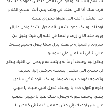
سيبهم إنشالله يولعوا في بعض ملكش دعوه و غيث لو
قرب منك أنا اللي هقف في وشه بس أنت أسمع الكلام
حتي علشان أمك اللي قلبها محروق عليك
أومأ له يوسف وهو يشعر بأنه محق بشدة ولكن مازال
يوجد حقد الذي زرعه والدها في قلبه إلى غيث يفيق من
شروده والسيارة توقفت ينزل منها يقول وسيم بصوت
عالي: تبقي تسلملي علي سوسو
ينظر إليه يوسف أومأ له بإبتسامه ويدخل إلى الفيلا ينظر
لي سلوى التي تنهض بسرعه وتركض إليه بسرعه
وتضمه بقوه كبيره يضمها يوسف بقوه تبكي سلوى
بقوه وتقول: كده يا يوسف تحرق قلبي عليك يا حبيبي
يغلق يوسف عيونه ويقول: حقك عليا يا حبيبتي غصب
عني بس أوعدك إني مش هعمل كده تاني خلاص يا