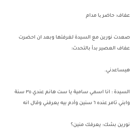
عفاف: حاضر یا مدام
صعدت نورين مع السيدة لغرفتها وبعد ان احضرت
عفاف العصير بدأ بالتحدث:
هيساعدني.
السيدة : انا اسمي سامية يا ست هانم عندي ٣٥ سنة
وابني تامر عنده ٦ سنين وآدم بيه يعرفني وقال انه
نورين بشك: يعرفك منين؟