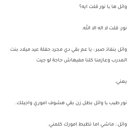
وائل ها یا نور قلت ايه؟
نور: قلت لا اله الا الله.
وائل بنفاذ صبر : يا عم بقي دي مجرد حفلة عيد ميلاد بنت
المدرب وعازمنا كلنا مفيهاش حاجة لو جيت
يعني.
نور طیب یا وائل بطل زن بقي هشوف اموري واجيلك.
وائل : ماشي اما تظبط امورك كلمني.