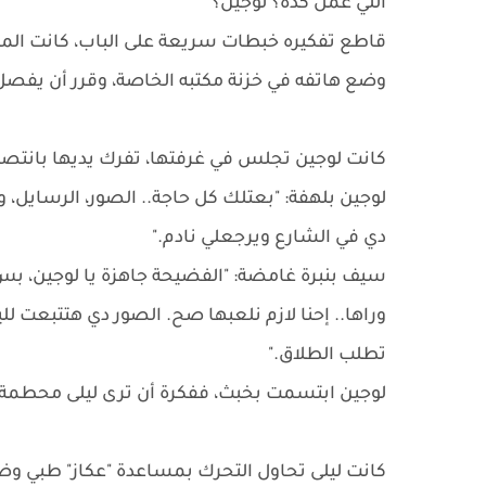
اللي عمل كدة؟ لوجين؟"
​قاطع تفكيره خبطات سريعة على الباب، كانت الممر
وضع هاتفه في خزنة مكتبه الخاصة، وقرر أن يفصل
​كانت لوجين تجلس في غرفتها، تفرك يديها بانتص
​لوجين بلهفة: "بعتلك كل حاجة.. الصور، الرسايل، و
دي في الشارع ويرجعلي نادم."
سيف بنبرة غامضة: "الفضيحة جاهزة يا لوجين، بس 
وراها.. إحنا لازم نلعبها صح. الصور دي هتتبعت لل
تطلب الطلاق."
​لوجين ابتسمت بخبث، ففكرة أن ترى ليلى محطمة ك
​كانت ليلى تحاول التحرك بمساعدة "عكاز" طبي وضع