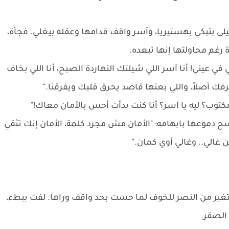
ليلى بتبكي بهستيريا، وآسر واقف قدامها وعقله بيغلي. فجأة،
رغم محاولتها إنها تبعده.
في عيني! أنا آسر اللي شيلتك النهاردة الصبح، أنا اللي بخاف
رفك أصلاً، واللي بعتها قاصد يحرق قلبك ويفرقنا."
كتوب؟ ليه يا آسر؟ أنا كنت بدأت أحس بالأمان معاك!"
ح دموعها بابهامه: "الأمان مش مجرد كلمة، الأمان إنك تثقي
غالي.. وغالي أوي كمان."
 تتغير من النصر للخوف لما حست بحد واقف وراها. لفت ببطء،
الصقر.