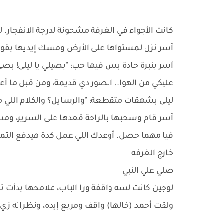
​كانت الأجواء في الغرفة مشحونة لدرجة الانفجار. 
آسر نزل لمستواها على الأرض ومسك إيديها بقوة 
​آسر بنبرة حادة بس فيها حب: "بصيلي يا ليلى! بصي 
عليكي من الهوا.. الصور دي قديمة، ومن قبل ما أع
​ليلى بشهقات متقطعة: "والرسايل؟ والكلام اللي م
​آسر قام وسحبها بالراحة قعدها على السرير، ومس
فيا مهما حصل. أوعدك اللي عمل كدة هيدفع التمن 
خارج الغرفه
صلي علي النبي
​لوجين كانت لسه واقفة ورا الباب، ملامحها بدأت
ولقت أحمد (خالها) واقف ومربع إيده، ونظراته زي 