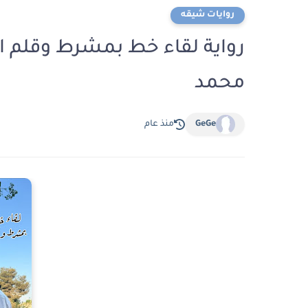
روايات شيقه
محمد
GeGe
منذ عام