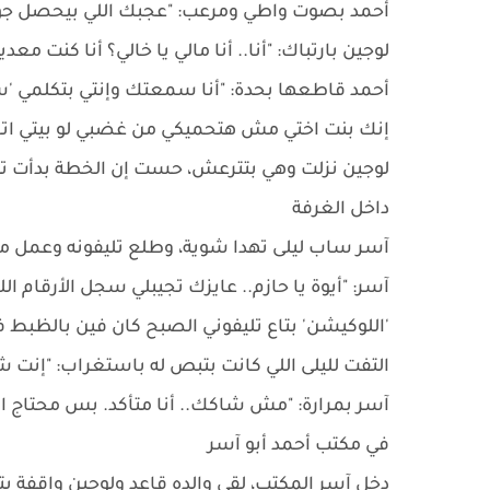
​أحمد بصوت واطي ومرعب: "عجبك اللي بيحصل جوه
​لوجين بارتباك: "أنا.. أنا مالي يا خالي؟ أنا كنت 
​أحمد قاطعها بحدة: "أنا سمعتك وإنتي بتكلمي '
إنك بنت اختي مش هتحميكي من غضبي لو بيتي اتخرب
​لوجين نزلت وهي بتترعش، حست إن الخطة بدأت تن
​داخل الغرفة
​آسر ساب ليلى تهدا شوية، وطلع تليفونه وعمل م
آسر: "أيوة يا حازم.. عايزك تجيبلي سجل الأرقام 
'اللوكيشن' بتاع تليفوني الصبح كان فين بالظبط في
​التفت لليلى اللي كانت بتبص له باستغراب: "إنت 
​آسر بمرارة: "مش شاكك.. أنا متأكد. بس محتاج الد
​في مكتب أحمد أبو آسر
​دخل آسر المكتب، لقى والده قاعد ولوجين واقفة 