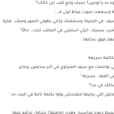
 ده يا لوجين؟ عجبك وجع قلب ابن خالك؟"
معدية وسمعت صوت عياط ليلى فـ..."
سيف' في الجنينة، وسمعتك وإنتي بتقولي الصور وصلت. فكرة
 بسببك. انزلي استنيني في المكتب تحت.. حالاً!"
هار فوق دماغها.
كالمة سريعة.
اللي تواصلت مع سيف المنياوي في آخر ساعتين، وعايز
 الفيلا.. بسرعة."
شاكك في حد؟"
ليل اللي يخليها متفتحش بؤها بكلمة تانية في البيت ده."
بتعيط دموع تماسيح، وهدى (مامتها) بتحاول تدافع عنها.