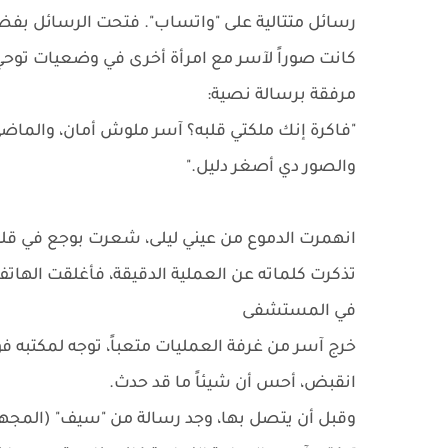
رسائل متتالية على "واتساب". فتحت الرسائل بفضو
​كانت صوراً لآسر مع امرأة أخرى في وضعيات توحي 
مرفقة برسالة نصية:
​"فاكرة إنك ملكتي قلبه؟ آسر ملوش أمان، والماض
والصور دي أصغر دليل."
​انهمرت الدموع من عيني ليلى، شعرت بوجع في قلب
تذكرت كلماته عن العملية الدقيقة، فأغلقت الهات
​في المستشفى
​خرج آسر من غرفة العمليات متعباً، توجه لمكتبه فو
انقبض، أحس أن شيئاً ما قد حدث.
​وقبل أن يتصل بها، وجد رسالة من "سيف" (المج