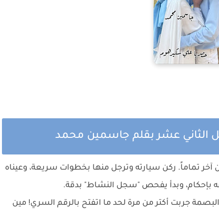
 الثاني عشر بقلم جاسمين محمد
خر تماماً. ركن سيارته وترجل منها بخطوات سريعة، وعيناه
فه بإحكام، وبدأ يفحص "سجل النشاط" بدقة.
لبصمة جربت أكتر من مرة لحد ما اتفتح بالرقم السري! مين