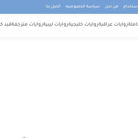
استخدام
من نحن
سياسة الخصوصيه
أتصل بنا
املة
روايات عراقية
روايات خليجية
روايات ليبية
روايات مترجمة
قيد كت