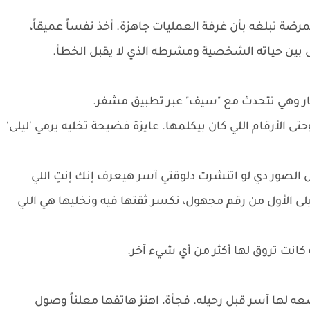
ضة تبلغه بأن غرفة العمليات جاهزة. أخذ نفساً عميقاً،
 بين حياته الشخصية ومشرطه الذي لا يقبل الخطأ.
ار وهي تتحدث مع "سيف" عبر تطبيق مشفر.
حتى الأرقام اللي كان بيكلمها. عايزة فضيحة تخليه يرمي 'ليلى'
الصور دي لو اتنشرت دلوقتي آسر هيعرف إنك إنتِ اللي
يلى الأول من رقم مجهول، نكسر ثقتها فيه ونخليها هي اللي
انت تروق لها أكثر من أي شيء آخر.
ه لها آسر قبل رحيله. فجأة، اهتز هاتفها معلناً وصول