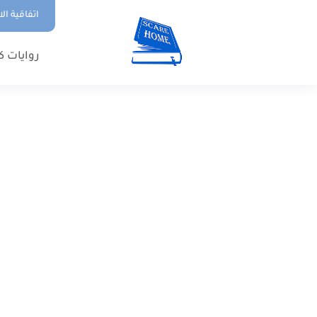
اتفاقية ال
روايات ك