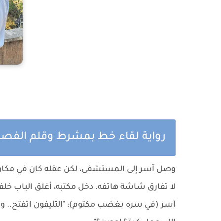
رواية لقاء خط بمشرط وقلم الفصل
وصل آسر إلى المستشفى، لكن عقله كان في مكان آ
لا تفارق شاشة هاتفه. دخل مكتبه، أغلق الباب خل
​آسر (في سره بغضب مكتوم): "التليفون اتفتح.. وا