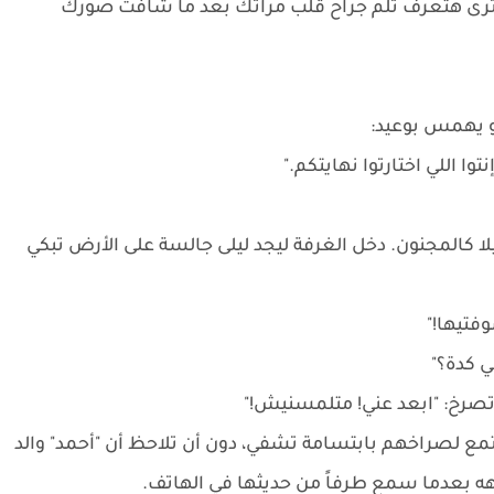
 يا ترى هتعرف تلم جراح قلب مراتك بعد ما شافت صورك
 يهمس بوعيد:
وا اللي اختارتوا نهايتكم."
يلا كالمجنون. دخل الغرفة ليجد ليلى جالسة على الأرض تبكي
فتيها!"
ني كدة؟"
تصرخ: "ابعد عني! متلمسنيش!"
مع لصراخهم بابتسامة تشفي، دون أن تلاحظ أن "أحمد" والد
ه بعدما سمع طرفاً من حديثها في الهاتف.