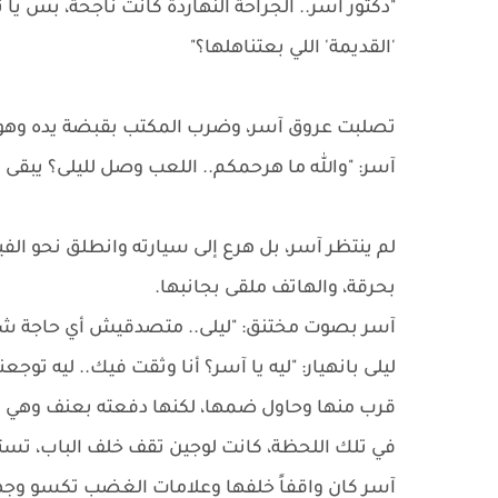
​"دكتور آسر.. الجراحة النهاردة كانت ناجحة، بس
'القديمة' اللي بعتناهلها؟"
​تصلبت عروق آسر، وضرب المكتب بقبضة يده وهو
آسر: "والله ما هرحمكم.. اللعب وصل لليلى؟ يبقى إنت
​لم ينتظر آسر، بل هرع إلى سيارته وانطلق نحو الف
بحرقة، والهاتف ملقى بجانبها.
​آسر بصوت مختنق: "ليلى.. متصدقيش أي حاجة شو
ليلى بانهيار: "ليه يا آسر؟ أنا وثقت فيك.. ليه توجع
​قرب منها وحاول ضمها، لكنها دفعته بعنف وهي 
​في تلك اللحظة، كانت لوجين تقف خلف الباب، تست
آسر كان واقفاً خلفها وعلامات الغضب تكسو وجه