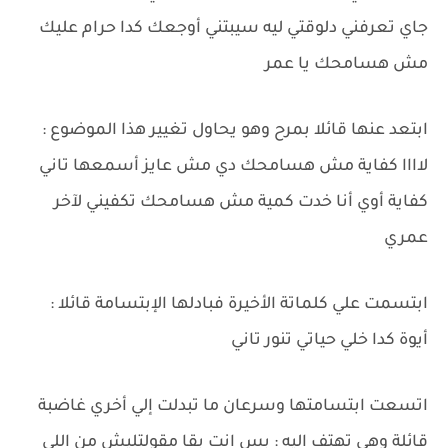
جاي تعرفني دلوقتي ليه سيبتني أوجعك كدا حرام عليك
مش هسامحك يا عمر
ابتعد عنها قائلا بمرح وهو يحاول تغيير هذا الموضوع :
لاااا كفاية مش هسامحك دي مش عايز أسمعها تاني
كفاية أوي أنا خدت كمية مش هسامحك تكفيني لآخر
عمري
ابتسمت علي كلماتة الأخيرة فبادلها الإبتسامة قائلا :
أيوة كدا خلي حياتي تنور تاني
اتسعت ابتسامتها وسرعان ما تبدلت إلي أخري غاضبة
قائلة وهي تهتف اليه : بس انت بقا مقولتليش من اللي