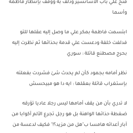
فتح علي باب الأسانسير ودلف به ووقف بإنتظار فاطمة
وأسما
ابتسمت فاطمة بمكر علي ما وصل إليه عقلها للتو
فدلفت خلفة ودعست علي قدمة بحذائها ثم نظرت إليه
بحرج مصطنع قائلة : سوري
نظر أمامه بجمود كأن لم يحدث شئ فشردت بفعلته
بإستغراب قائلة بعقلها : ايه دا هو مبيحسش
لا تدري بأن من يقف أمامها ليس رجلا عاديا تؤرقه
ضغطة حذائها الواهنة بل هو رجل تجرع الألم أكوابا من
آبار أعدائه هامسا ب"هل من مزيد؟!" فكيف لدعسة من