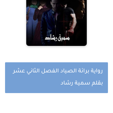
رواية برائة الصياد الفصل الثاني عشر
بقلم سمية رشاد