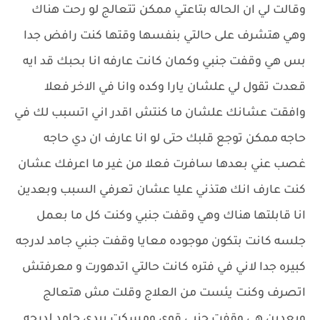
وقالت لي ان الحاله بتاعتي ممكن تتعالج لو رحت هناك
وهي هتشرف على حالتي بنفسها وقتها كنت رافض جدا
بس هي وقفت جنبي وكمان كانت عارفه انا بحبك قد ايه
قعدت تقول لي علشان يارا وكده وانا في الاخر فعلا
وافقت عشانك علشان ما كنتش اقدر اني اتسبب لك في
حاجه ممكن توجع قلبك حتى لو انا عارف ان دي حاجه
غصب عني بعدها سافرت فعلا من غير ما اعرفك عشان
كنت عارف انك هتذني عليا عشان تعرفي السبب وبعدين
انا قابلتها هناك وهي وقفت جنبي وكنت كل ما بعمل
جلسه كانت بتكون موجوده معايا وقفت جنبي جامد لدرجه
كبيره جدا لاني في فتره كانت حالتي اتدهورت و معرفتش
اتصرف وكنت يئست من العلاج وقلت مش هتعالج
وبعدين هي وقفت جنبي قوي ومسكت بيدي جامد لدرجه