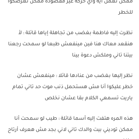
ممكن تعمل ايه وأي حركة غير مقصودة ممكن تعرضكوا
للخطر
نظرت إليه فاطمة بغضب من تجاهلة إياها قائلة : لأ
هنقعد معاك هنا فين مينفعش طبعا لو سمحت رجعنا
بيتنا تاني وملكش دعوة بينا
نظر إليها بغضب من عنادها قائلا : مينفعش عشان
خطر عليكوا أنا مش هستحمل ذنب موت حد تاني تمام
ياريت تسمعي الكلام بقا عشان نخلص
هذه المره هتفت إليه أسما قائلة : طيب لو سمحت أنا
ممكن توديني بيت والدك تاني لاني بجد مش هعرف أرتاح