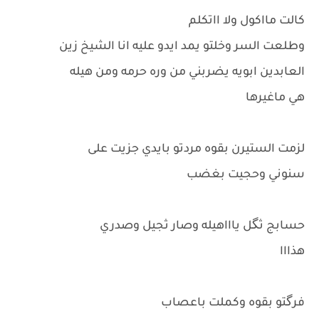
كالت مااكول ولا ااتكلم
وطلعت السر وخلتو يمد ايدو عليه انا الشيخ زين
العابدين ابويه يضربني من وره حرمه ومن هيله
هي ماغيرها
لزمت الستيرن بقوه مردتو بايدي جزيت على
سنوني وحجيت بغضب
حسابج ثگل ياااهيله وصار ثجيل وصدري
هذااا
فرگتو بقوه وكملت باعصاب