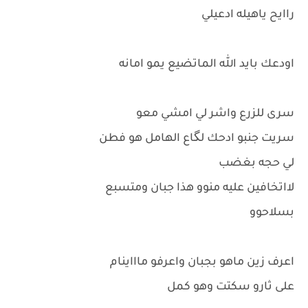
راايح ياهيله ادعيلي
اودعك بايد الله الماتضيع يمو امانه
سرى للزرع واشر لي امشي معو
سريت جنبو ادحك لگاع الهامل هو فطن
لي حجه بغضب
لااتخافين عليه منوو هذا جبان ومتسبع
بسلاحوو
اعرف زين ماهو بجبان واعرفو ماااينام
على ثارو سكتت وهو كمل