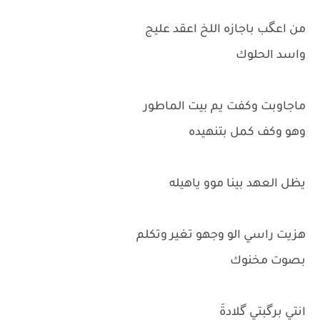
من اعگب باجازه اللخ اعقد عليج
واسد الحلوك
ماجاوبت وكفت يم بيت الماطور
وهو وكف كمل بتنهيده
يظل العهد بينا موو ياهيله
هزيت راسي الو وجهو تغير وتكلم
بصوت مخنوك
انتي برگبتي گلادةَ