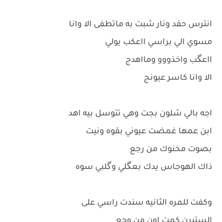
انترس حقد ونار شبت به ماتطفى الا وانا
مسوي الي براسي ااعكب يولي
ااعگب واخذووو ومااهدج
الا وانا كاسر عيونج
اجه بالي شلون بجت وهي تتوسل بيه اهد
ابن عمها غمضت عيوني بقوه ونيت
بصوت مخنوك من رجع
ذاك الهوجاس يدك بعگلي وگلبي سوه
وكفت للمره الثانيه سندت راسي على
الستيرن كمت اون من وجع