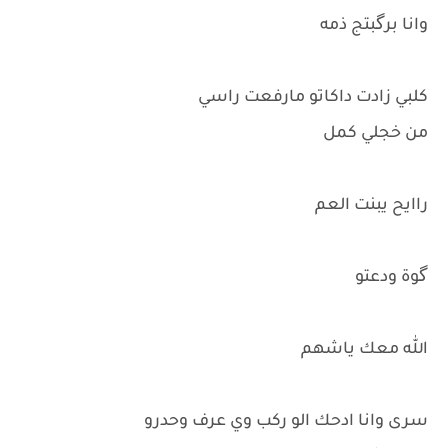
وانا برگبتج ذمه
كلبي زادت داكاتو مارفعت راسي
من خجلي كمل
راايح يبنت العم
گوة ودعتو
الله معك ياشهم
سرى وانا ادحك الو ركب وي عرف وحدرو