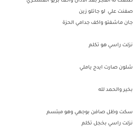
طلعت له الفجر بعد الاذان واكف بزيو العسكري
صفنت علي لو جاتلو زين
جان ماشفتو واكف جدامي الحزة
نزلت راسي هو تكلم
شلون صارت ايدج ياملي
بخير والحمد لله
سكت وظل صافن بوجهي وهو مبتسم
نزلت راسي بخجل تكلم