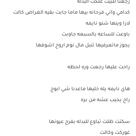
رجعنا للبيت علگت البدله
كدامي واني فرحانه بيها ماما جابت بقيه الغراض كالت
لارا وينها شنو نايمه
باوعت للساعه بالسبعه جاوبت
يجوز ماتعرفيها تنبل مال نوم اروح اشوفها
راحت عليها رجعت وره لحظه
هاي نايمه يله خليها ماعدنا شي ابوج
راح يجيب عشه من بره
سكتت ظلت تباوع للبدله بفرح عيونها
غوركت وكالت