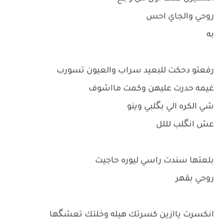
روحي والجاي احس
به
رفعتو دحكت للبعيد سراب والعيون تسورب
غيمه حدرت عليهن وكمت مااشوف
شي الكره الي بگلبي وينو
عش انگلب لللل
بلعتها سندت راسي ليوره حاجيت
روحي بقهر
انكسرت ياازين كسرتك هيله وخلتك تعشگها