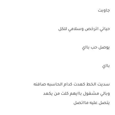
جاوبت
حياتي اترخص وسلامي للكل
يوصل حب بااي
بااي
سديت الخط كعدت كدام الحاسبه صافنه
وبالي مشغول باايهم كلت من يكعد
يتصل عليه مااتصل