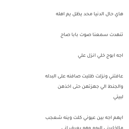
هاي حال الدنيا محد يظل يم اهله
تنهدت سمعنا صوت بابا صاح
اجه ابوج خلي انزل علي
عافتني ونزلت ظليت صافنه على البدله
والجنط الي جهزتهن حتى اخذهن
لبيتي
ايهم اجه بين عيوني كلت وينه شعجب
مااخابرني اليوم وهو يعرف اني