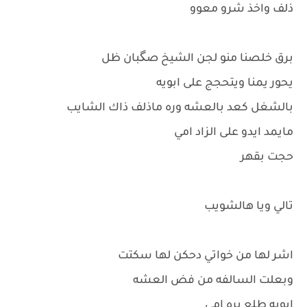
ذلف واخذ شرو معوو
برق خلصنا منو لجن الشيخ صگبان ظل
يحور يمنا ويتحجج على ابويه
بالشغل كعد بالعشه وره ماذلف ذاك الشايب
مايمد ايدو على الزاد امي
حجت بقهر
تالي ويا هالشويب
اشر لها من خواتي دحكن لها سكتت
وبعلت السالفه من فض العشه
ابويه طلع بره امي