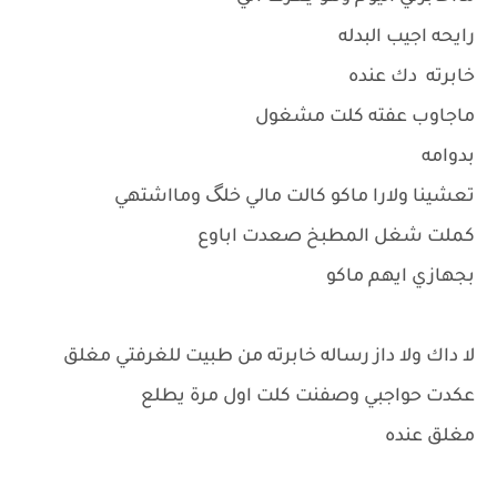
رايحه اجيب البدله
خابرته دك عنده
ماجاوب عفته كلت مشغول
بدوامه
تعشينا ولارا ماكو كالت مالي خلگ ومااشتهي
كملت شغل المطبخ صعدت اباوع
بجهازي ايهم ماكو
لا داك ولا داز رساله خابرته من طبيت للغرفتي مغلق
عكدت حواجبي وصفنت كلت اول مرة يطلع
مغلق عنده