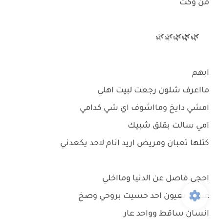
من وكت
🌿🌿🌿🌿🌿
ايهم
مااعرف شلون رجعت لبيت اهلي
امشي دايخ ومااشوف اي شي كدامي
امي سالت بقلق شبيك
كتلها تعبان ومريض اريد انام لاحد يكعدني
احجي فاصل عن الدنيا ومااخلي
عيوني بعيون احد حسيت بروحي وصخ
انسان ساقط وواحد عار