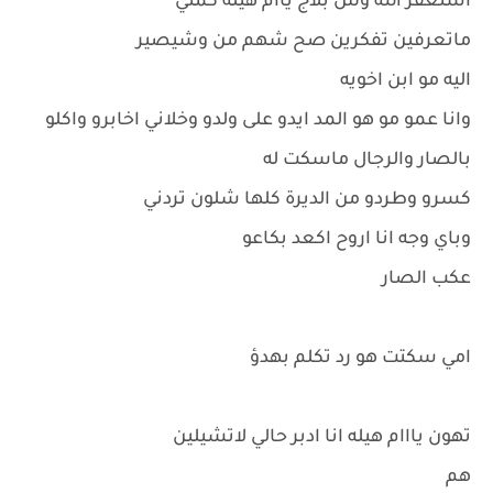
استغفر الله وش بلاج ياام هيله كمتي
ماتعرفين تفكرين صح شهم من وشيصير
اليه مو ابن اخويه
وانا عمو مو هو المد ايدو على ولدو وخلاني اخابرو واكلو
بالصار والرجال ماسكت له
كسرو وطردو من الديرة كلها شلون تردني
وباي وجه انا اروح اكعد بكاعو
عكب الصار
امي سكتت هو رد تكلم بهدؤ
تهون يااام هيله انا ادبر حالي لاتشيلين
هم