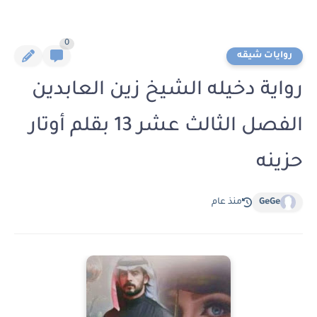
0
روايات شيقه
رواية دخيله الشيخ زين العابدين
الفصل الثالث عشر 13 بقلم أوتار
حزينه
GeGe
منذ عام