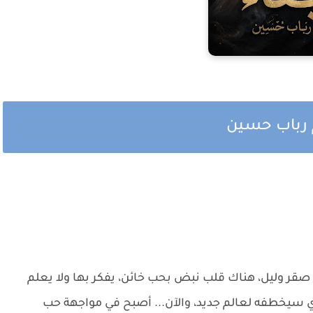
م رباب حسين
ين صقر وليل، هناك قلب نبض بحب خائن، يفكر بها ولا يعلم
ذي سيخطفه لعالم جديد، والآن... أصبح في مواجهة حب