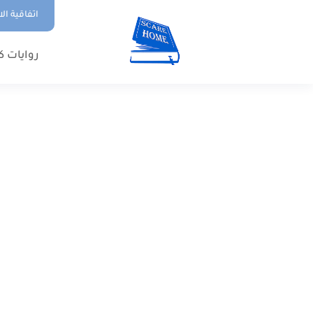
اتفاقية ال
روايات ك