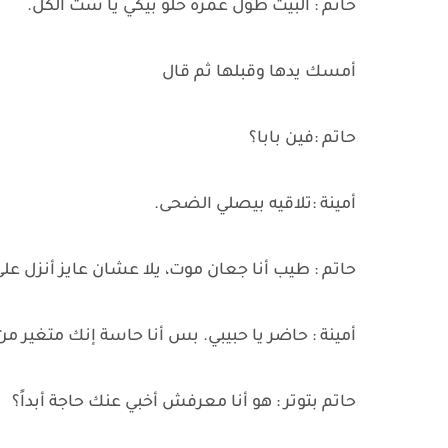
حاتم : البيت طول عمره حلو بيكي يا ست الكل.
أمسك يدها وقبلها ثم قال
حاتم :فين بابا؟
أمينة :تلاقيه بيصلي الضحى.
حاتم : طيب أنا جعان موت، يلا عشان عايز أنزل عل
أمينة : حاضر يا حبيبي. بس أنا حاسة إنك متغير
حاتم بتوتر : هو أنا معرفش أخبي عنك حاجة أبداً؟