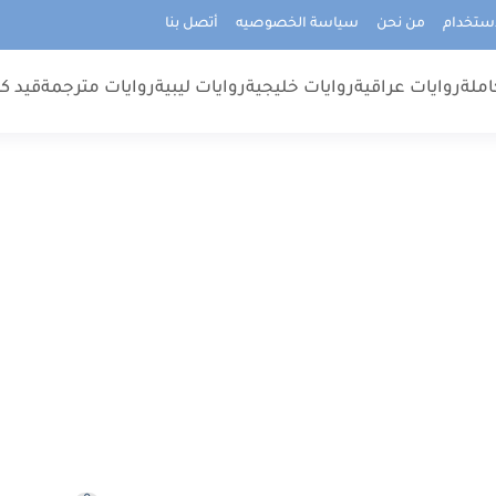
استخدام
من نحن
سياسة الخصوصيه
أتصل بنا
املة
روايات عراقية
روايات خليجية
روايات ليبية
روايات مترجمة
قيد كت