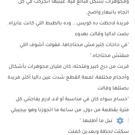
ومجوهرات بشكل مبالغ فيه، عينيها اتحركت في كل
اتجاه بانبهار واضح.
فريدة لاحظت ده كويس... وده بالظبط اللي كانت عايزاه.
بصت لداليا وقالت بهدوء
"في حاجات كتير مش محتاجاها، فقولت أشوف اللي
مبقتش محتاجاه."
قربت من درج كبير وفتحته، كان مليان مجوهرات بأشكال
وأحجام مختلفة، لمعة القطع شدت عين داليا أكتر، فريدة
بصتلها وقالت
"حسام سواء كان في مناسبة أو لاء، لازم يفاجئني كل
فترة بقطعة من دول، من ساعة ما اتجوزنا وهو بيجيبلي
الحاجة قبل ما أطلبها."
سكتت لحظة وبعدين كملت