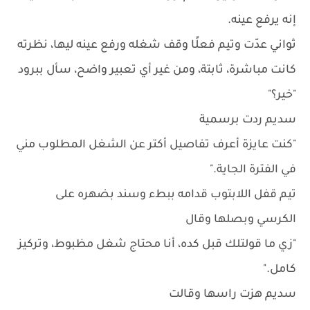
إنه يرفع عينه.
ثواني عدّت وتيم فعلًا وقف شغله ورفع عينه ليها، نظرته
كانت مباشرة، ثابتة، ومن غير أي تعبير واضح، سأل ببرود
"خير؟"
سديم ردت برسمية
"كنت عايزة أعرف تفاصيل أكتر عن الشغل المطلوب مني
في الفترة الجاية."
تيم قفل اللابتوب قدامه ببطء وسند بضهره على
الكرسي وبصلها وقال
"زي ما قولتلك قبل كده، أنا محتاج شغل مظبوط، وتركيز
كامل."
سديم هزت راسها وقالت