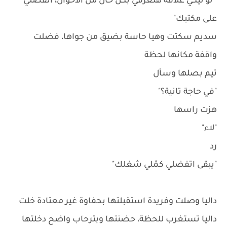
" لو ليكي علاقه هتعرفي بكل حال من الأحوال، اتفضلي
على مكتبك"
سديم سكتت وهيا حاسة بضيق من جواها، فضلت
واقفة مكانها لحظة
تيم بصلها وسأل
"في حاجة تانية؟"
هزت راسها
"لاء"
رد
"يبقى اتفضلي كمّلي شغلك"
داليا وصلت وفريدة استقبلتها بحفاوة غير معتادة خلت
داليا تستغرب للحظة، حضنتها وبترحاب واضح دخلتها