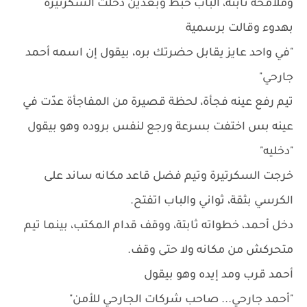
وملامحه ثابتة، الباب خبط وبعدين دخلت السكرتيرة
بهدوء وقالت برسمية
"في واحد عايز يقابل حضرتك بره، بيقول إن اسمه أحمد
جارحي"
تيم رفع عينه فجأة، لحظة قصيرة من المفاجأة عدّت في
عينه بس اختفت بسرعة ورجع لنفس بروده وهو بيقول
"دخليه"
خرجت السكرتيرة وتيم فضل قاعد مكانه ساند على
الكرسي بثقة، ثواني والباب اتفتح.
دخل أحمد، خطواته ثابتة، ووقف قدام المكتب، بينما تيم
متحركش من مكانه ولا حتى وقف.
أحمد قرب ومد إيده وهو بيقول
"أحمد جارحي... صاحب شركات الجارحي للأمن"