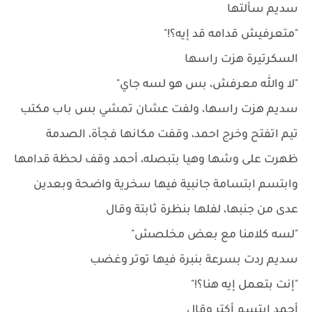
سديم سألتها
"متعرفيش قدامه قد إيه؟!"
السكرتيرة هزت راسها
"لا والله معرفش، بس هو لسه جاي"
سديم هزت راسها، ولفت عشان تمشي بس باب مكتب
تيم اتفتح وخرج احمد، وقفت مكانها فجأة، الصدمة
ظهرت على وشها وهيا بتبصله، أحمد وقف لحظة قدامها
وابتسم ابتسامة جانبية فيها سخرية واضحة وبعدين
عدى من جنبها، لفلها بنظرة ثابتة وقال
"لسه كلامنا مع بعض مخلصش"
سديم ردت بسرعة بنبرة فيها توتر وغضب
"إنت بتعمل إيه هنا؟!"
أحمد ابتسم أكتر وقال