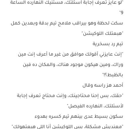
"لو عايز تعرف إجابة أسئلتك، مستنيك النهارده الساعة
9"
سكت لحظة وهو بيراقب ملامح تيم بدقة وبعدين كمل
"هبعتلك اللوكيشن"
تيم رد بسخرية
"إنت عايزني أقولك موافق من غير ما أعرف إنت مين
وراك، ومين هيكون موجود هناك، والمكان ده فين
بالظبط؟!"
أحمد هز راسه وقال
"حقك، بس إحنا محتاجينك، وإنت محتاج تعرف إجابة
لأسئلتك، النهارده الفيصل"
سكون بسيط عدى بينهم تيم كسره بهدوء
"معنديش مشكلة، بس اللوكيشن أنا اللي هبعتهولك"