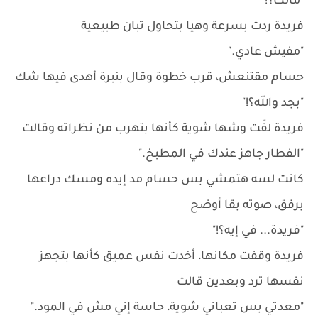
"مالك؟!"
فريدة ردت بسرعة وهيا بتحاول تبان طبيعية
"مفيش عادي."
حسام مقتنعش، قرب خطوة وقال بنبرة أهدى فيها شك
"بجد والله؟!"
فريدة لفّت وشها شوية كأنها بتهرب من نظراته وقالت
"الفطار جاهز عندك في المطبخ."
كانت لسه هتمشي بس حسام مد إيده ومسك دراعها
برفق، صوته بقا أوضح
"فريدة... في إيه؟!"
فريدة وقفت مكانها، أخدت نفس عميق كأنها بتجهز
نفسها ترد وبعدين قالت
"معدتي بس تعباني شوية، حاسة إني مش في المود."