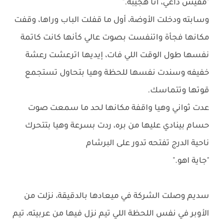
"مفيش داعي، أنا هجيبه."
وسابته ودخلت الأوضة، أول ما قفلت الباب وراها، وقفت
مكانها فجأة واتنفست بصوت عالي كأنها كانت كاتمة
نفسها طول الوقت اللي فات، إيديها اترعشت رعشة
خفيفه وسندت نفسها للحظة وهيا بتحاول تستجمع
قوتها وتتماسك.
عدت ثواني وهيا واقفة مكانها لحد ما سمعت صوت
حسام بينادي عليها من بره، ردت بسرعة وهيا بتتحرك
ناحية الدرج تفتحه تدور على البرشام
"جاية اهو."
سديم وصلت الشركة في ميعادها بالدقيقة، نزلت من
الأوبر في نفس اللحظة اللي تيم نزل فيها من عربيته، تيم