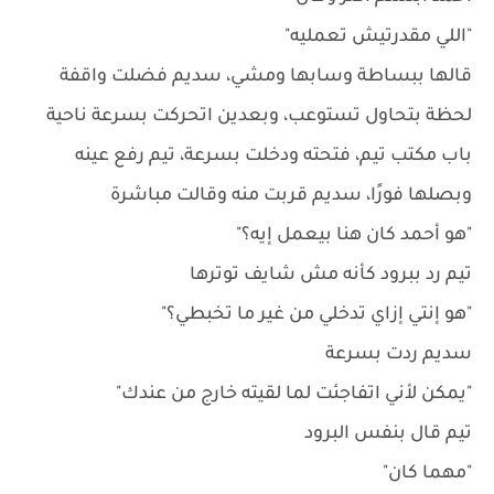
"اللي مقدرتيش تعمليه"
قالها ببساطة وسابها ومشي، سديم فضلت واقفة
لحظة بتحاول تستوعب، وبعدين اتحركت بسرعة ناحية
باب مكتب تيم، فتحته ودخلت بسرعة، تيم رفع عينه
وبصلها فورًا، سديم قربت منه وقالت مباشرة
"هو أحمد كان هنا بيعمل إيه؟"
تيم رد ببرود كأنه مش شايف توترها
"هو إنتي إزاي تدخلي من غير ما تخبطي؟"
سديم ردت بسرعة
"يمكن لأني اتفاجئت لما لقيته خارج من عندك"
تيم قال بنفس البرود
"مهما كان"