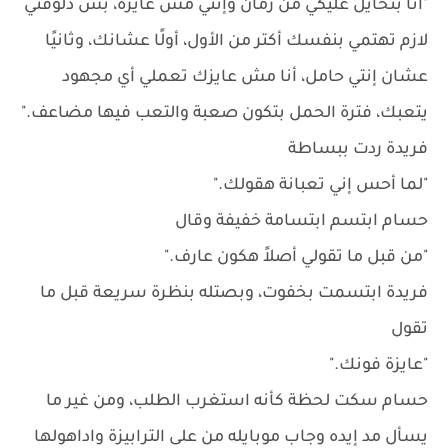
"أنا بتحايل عليكي من زمان وإنتي مش عايزة، بس دلوقتي
لازم تهتمي بنفسك أكتر من الأول، أولًا عشانك، وثانيًا
عشان إنتي حامل، أنا مش عايزك تعملي أي مجهود
يتعبك، فترة الحمل بتكون صعبة والتعب فيها مضاعف."
فريدة ردت ببساطة
"لما أحس إني تعبانة هقولك."
حسام ابتسم ابتسامة خفيفة وقال
"من قبل ما تقولي أصلاً هكون عارف."
فريدة ابتسمت بخفوت، وبصتله بنظرة سريعة قبل ما
تقول
"عايزة فونك."
حسام سكت لحظة كأنه استغرب الطلب، ومن غير ما
يسأل مد إيده وجاب موبايله من على الترابيزة واداهولها