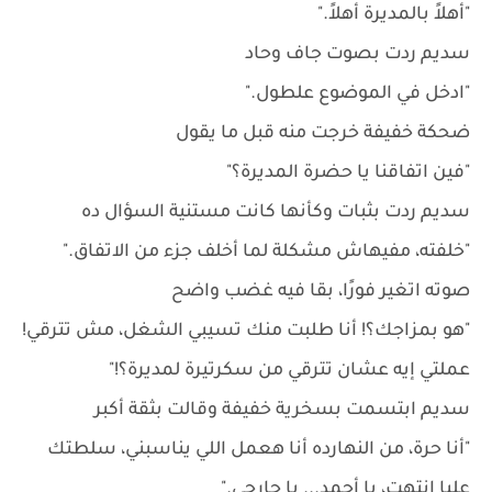
"أهلاً بالمديرة أهلاً."
سديم ردت بصوت جاف وحاد
"ادخل في الموضوع علطول."
ضحكة خفيفة خرجت منه قبل ما يقول
"فين اتفاقنا يا حضرة المديرة؟"
سديم ردت بثبات وكأنها كانت مستنية السؤال ده
"خلفته، مفيهاش مشكلة لما أخلف جزء من الاتفاق."
صوته اتغير فورًا، بقا فيه غضب واضح
"هو بمزاجك؟! أنا طلبت منك تسيبي الشغل، مش تترقي!
عملتي إيه عشان تترقي من سكرتيرة لمديرة؟!"
سديم ابتسمت بسخرية خفيفة وقالت بثقة أكبر
"أنا حرة، من النهارده أنا هعمل اللي يناسبني، سلطتك
عليا انتهت، يا أحمد... يا جارحي."