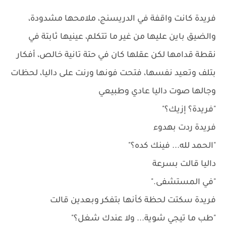
فريدة كانت واقفة في الدريسنج، ملامحها مشدودة،
والضيق باين عليها من غير ما تتكلم، عينيها ثابتة في
نقطة قدامها لكن عقلها كان في حتة تانية خالص، أفكار
بتلف وتعيد نفسها، فتحت فونها ورنت على داليا، لحظات
وجالها صوت داليا عادي وطبيعي
"فريدة؟ إزيك؟"
فريدة ردت بهدوء
"الحمد لله... فينك كده؟"
داليا قالت بسرعة
"في المستشفى."
فريدة سكتت لحظة كأنها بتفكر وبعدين قالت
"طب ما تيجي شوية... ولا عندك شغل؟"