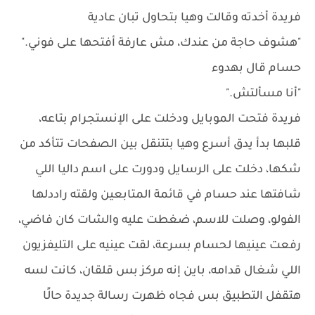
فريدة أخدته وقالت وهيا بتحاول تبان عادية
"هشوف حاجة من عندك، مش عارفة أفتحها على فوني."
حسام قال بهدوء
"أنا مسألتش."
فريدة فتحت الموبايل ودخلت على الإنستجرام بتاعه،
قلبها بدأ يدق أسرع وهيا بتتنقل بين الصفحات تتأكد من
شكها، دخلت على الرسايل ودورت على اسم داليا اللي
شافتها عند حسام في قائمة المتابعين ولقته راددلها
الفولو، وصلت للاسم، ضغطت عليه والشات كان فاضي،
رفعت عينيها لحسام بسرعة، لقت عينيه على التليفزيون
اللي شغال قدامه، باين إنه مركز بس قلقان، كانت لسه
هتقفل التطبيق بس فجاه ظهرت رسالة جديدة حالًا