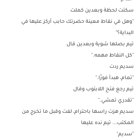
سكتت لحظة وبعدين كملت
"وهل في نقاط معينة حضرتك حابب أركز عليها في
البداية؟"
تيم بصلها شوية وبعدين قال
"كل النقاط مهمه."
سديم ردت
"تمام، هبدأ فورًا."
تيم رجع فتح اللابتوب وقال
"تقدري تمشي."
سديم هزت راسها باحترام، لفت وقبل ما تخرج من
المكتب... تيم نده عليها
"سديم"