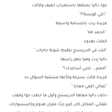
جوا، داليا بصتلها باستغراب خفيف وقالت
" انتي كويسة؟!"
فريدة ردت بابتسامة واسعة
" الحمد لله"
كملت بهدوء
"كنت في الدريسنج بظبط شوية حاجات."
داليا ردت وهيا بتهز راسها
"أممم... تحبي أساعدك؟"
فريدة قالت بسرعة وكأنها مستنية السؤال ده
"تعالي اقفي معايا."
دخلت داليا معاها الدريسنج وأول ما خطت جوا وقفت
تلقائي، المكان كان كبير جدًا، مليان هدوم وإكسسوارات