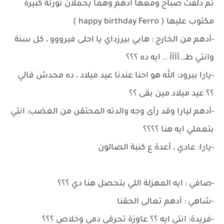
ثم دلفت صباح ومعها أدهم وهما يحملان تورتة كبيرة
مكتوب عليها ( happy birthday Ferro )
-أدهم من الخارج : هابي بيرزداي يا احلى فيرووو ، كل سنة
وانتي طـ..آآآآ .. ايه ده ؟؟؟
-يارا ببرود: الله هو احنا عندنا عيد ميلاد ، ده محدش قالي
؟؟ عيد ميلاد مين بقى ؟؟
-أدهم ليارا وقد رأى وجه والدته المحتقن من الغضب: انتي
بتعملي ايه هنا ؟؟؟؟
-يارا: عادي ، أعدة ع كنبة الصالون
-صافي : ايه المهزلة اللي بتحصل هنا دي ؟؟؟
-شاهي : أدهم تعالى الحقنا
-فريدة: انتي ايه ؟؟ عاوزة تحرقي دمي وخلاص ؟؟؟