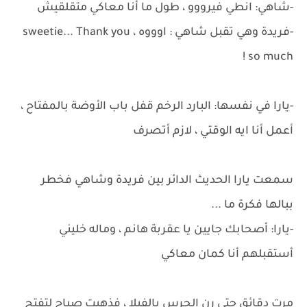
-شاهي: انطي فيرووو ، طول ما أنا معاكي متقلقيش
-فريدة وهي تقبل شاهي : اوووه ، sweetie... Thank you
so much !
-يارا في نفسها: البارد الرخم قفل باب الأوضة بالمفتاح ،
أعمل أنا ايه الوقتي ، لازم أتصرف
سمعت يارا الحديث الدائر بين فريدة وشاهي فخطر
ببالها فكرة ما ...
-يارا: أصحابك جايين يا عقربة هانم ، وماله خليني
أستقبلهم أنا كمان معاكي
مرت دقائق حتى رن الجرس بالفيلا ، فذهبت صباح لتفتح