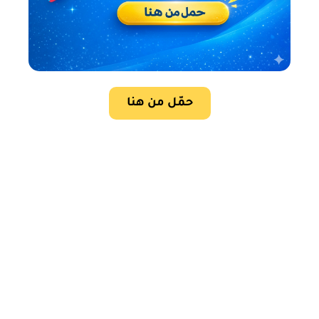
حمّل من هنا