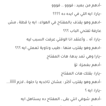
-أدهم من بعيد : فووو .. فووو
-يارا: ايه اللي في ايده ده ؟؟؟؟
-ادهم وهو يقذف بالمفتاح في الهواء : ايه يا قطة ، مش
عارفة تفتحي الباب ؟؟؟
-يارا: أه .. وأعتقد انا الوقتي عرفت السبب ليه
-ادهم وهو يقترب منها : طيب وناوية تعملي ايه ؟؟؟
-يارا وهي تمد يدها: هات المفتاح
-أدهم بغمزة: تؤ
-يارا: بقلك هات المفتاح
-أدهم وهو يقترب أكثر : عشان تاخديه يا حلوة ، لازم آآآآآ...
-يارا: ايه ؟
-أدهم: شوفي انتي بقى ، المفتاح ده يستاهل ايه