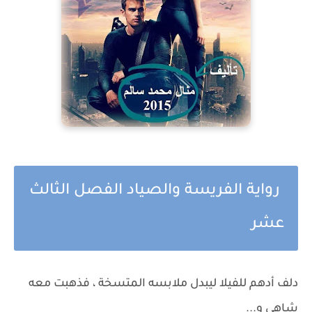
رواية الفريسة والصياد الفصل الثالث
عشر
دلف أدهم للفيلا ليبدل ملابسه المتسخة ، فذهبت معه
شاهي و...