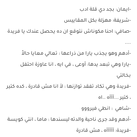
-ايمان: بجد دي قلة ادب
-شريفة: مهزلة بكل المقاييس
-صافي: احنا مكوناش نتوقع ان ده يحصل عندك يا فريدة
....
-أدهم وهو يجذب يارا من ذراعها : تعالي معايا حالاً
-يارا وهي تبعد يدها: أوعى ، في ايه ، انا عاوزة احتفل
بخالتي
-فريدة وهي تكاد تفقد توازنها : لأ انا مش قادرة ، كده كتير
، كتير ...آآآه ..اه
-شاهي : انطي فيرووو
-أدهم وقد جرى ناحية والدته ليسندها : ماما ، انتي كويسة
-فريدة: آآآآآه ، مش قادرة