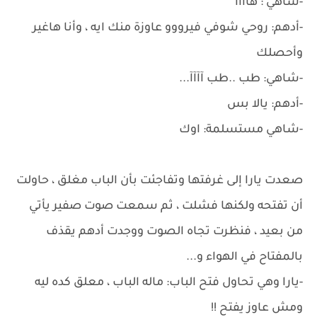
-شاهي : هاااا
-أدهم: روحي شوفي فيرووو عاوزة منك ايه ، وأنا هاغير
وأحصلك
-شاهي: طب ..طب آآآآ...
-أدهم: يالا بس
-شاهي مستسلمة: اوك
صعدت يارا إلى غرفتها وتفاجئت بأن الباب مغلق ، حاولت
أن تفتحه ولكنها فشلت ، ثم سمعت صوت صفير يأتي
من بعيد ، فنظرت تجاه الصوت ووجدت أدهم يقذف
بالمفتاح في الهواء و...
-يارا وهي تحاول فتح الباب: ماله الباب ، معلق كده ليه
ومش عاوز يفتح !!