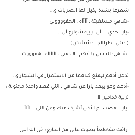
وفجأة وجدت شاهي من يهجم عليها ويجذبها من
شعرها بشدة يكيل لها الضربات و...
-شاهي مستغيثة : آآآآه ، الحقووووني
-يارا: خدي ... أل تربية شوارع أل ...
( دش - طراااخ - دششش)
-شاهي: الحقني يا أدهم ، الحقني ، آآآآآآه ، هموووت
تدخل أدهم ليمنع كلاهما من الاستمرار في الشجار و..
-أدهم وهو يبعد يارا عن شاهي : انتي فعلا واحدة مجنونة ،
تربية خدامين !!!
-يارا بغضب : ع الأقل أشرف منك ومن اللي ...آآآآ
-رأفت مقاطعاً بصوت عالي من الخارج : في ايه اللي