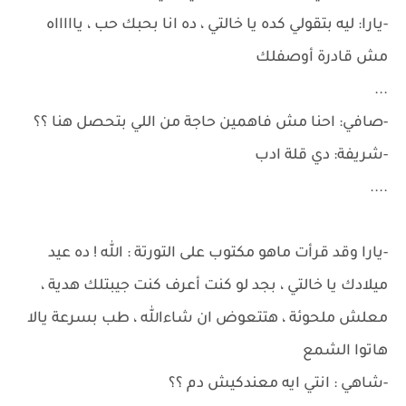
-يارا: ليه بتقولي كده يا خالتي ، ده انا بحبك حب ، ياااااه
مش قادرة أوصفلك
...
-صافي: احنا مش فاهمين حاجة من اللي بتحصل هنا ؟؟
-شريفة: دي قلة ادب
....
-يارا وقد قرأت ماهو مكتوب على التورتة : الله ! ده عيد
ميلادك يا خالتي ، بجد لو كنت أعرف كنت جيبتلك هدية ،
معلش ملحوئة ، هتتعوض ان شاءالله ، طب بسرعة يالا
هاتوا الشمع
-شاهي : انتي ايه معندكيش دم ؟؟