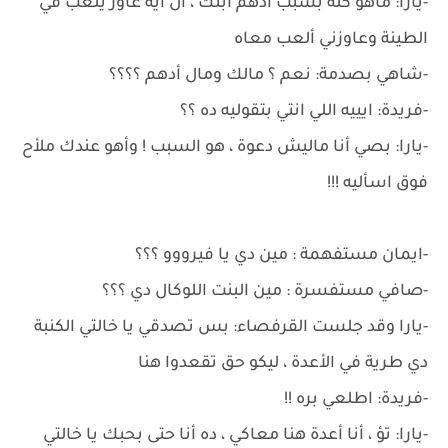
-يارا: ماهو كله بسبب أدهم ابنك ، أل ايه عاوز يلعب في
الطينة وعاوزني ألعب معاه
-شاهي بصدمة: نعم ؟ مالك ومال أدهم ؟؟؟؟
-فريدة: ايييه اللي انتي بتقوليه ده ؟؟
-يارا: بصي أنا ماليش دعوة ، هو السبب ! وأهو عندك ملأح
فوق اسأليه !!!
-ايمان مستفهمة : مين دي يا فيرووو ؟؟؟
-صافي مستفسرة : مين البنت اللوكال دي ؟؟؟
-يارا وقد جلست القرفصاء: بس تصدقي يا خالتي الكنبة
دي طرية في الأعدة ، ليكو حق تقعدوا هنا
-فريدة: اطلعي بره !!
-يارا: تؤ ، أنا أعدة هنا معاكي ، ده أنا حتى بحبك يا خالتي