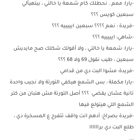
-يارا: ممم.. نحطلك كام شمعة يا خالتي ، بيتهيألي
سبعين كويس ؟؟؟
-فريدة : نعم ؟؟؟؟ سبعين ايييييه ؟؟؟
-شاهي: ايييييه ؟؟؟
-يارا: شمعة يا خالتي ، ولا أقولك شكلك صح مايديش
سبعين ، طيب نقول 69 ولا 68 ؟؟؟
-فريدة: مشوا البت دي من قدامي
-يارا مكملة : بس الشمع هيكفي التورتة ولا نجيب واحدة
تانية عشان يقضي ؟؟؟ أصل التورتة مش هتبان من كتر
الشمع اللي هيتولع فيها
-فريدة بصراخ: أدهم انت واقف تتفرج ع المسخرة دي ،
طلع البت دي براااااا
...