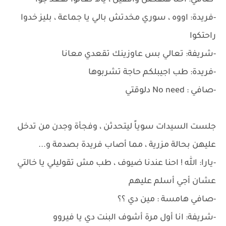
-صافي: احنا هنفضل واقفين ، يالا تعالوا نقعد جوا
-فريدة: اووه ، سوري مخدتش بالي يا جماعة ، بليز خدوا
راحتكوا
-شريفة: تعالي بس عاوزينك تقعدي معانا
-فريدة: طب اجيبلكم حاجة تشربوها
-صافي : No need دلوقتي
جلست السيدات سوياً ليتحدثن ، وفجأة وجدن من تدخل
عليهن بحالة مزرية ، مما أصاب فريدة بصدمة و...
-يارا: الله ! احنا عندنا ضيوف ، طب مش تقوليلي يا خالتي
عشان أجي أسلم عليهم
-صافي هامسة : مين دي ؟؟
-شريفة: انا أول مرة أشوف البنت دي يا فيروو