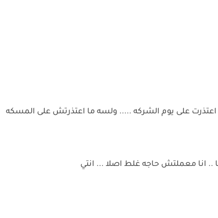
ت اعتذرت على يوم الشركه ..... ولسه ما اعتذرتش على المسكه
انيا .. انا معملتش حاجه غلط اصلا ... انتي