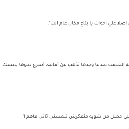
صلا علي اخوات يا بتاع مكان عام انت".
 للفحه الغضب عندما وجدها تذهب من أمامه. أسرع نحوها يمسك
لى حصل من شويه متفکرش تلمسنی ثانی فاهم !"