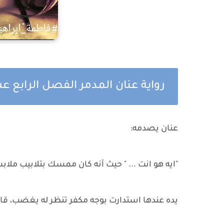
رواية عنان المدمر الفصل الرابع 
عنان يصدمه:
"ايه هو انت ... " حيث أنه كان ممسك بتلابيب ملابس
يده عندها استدارت بوجه مكفر تنظر له يغضب، قا