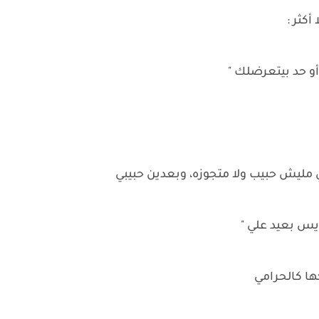
أكثر :
و حد بيتعرضلك "
ي مليش حبيب ولا متجوزه، وبعدين حبيبي
يس بعيد علي "
ا كالحرامي