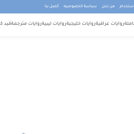
استخدام
من نحن
سياسة الخصوصيه
أتصل بنا
املة
روايات عراقية
روايات خليجية
روايات ليبية
روايات مترجمة
قيد كت