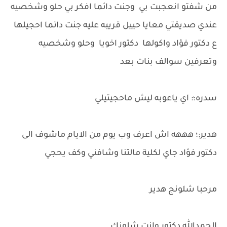
من شفتو انعجبت بي وجنت دائما افكر بي حلو وشخصيه
عندي صديقتي معايا حييل قريبه عليه جنت دائما احجيلها
ع دكتور فؤاد واكولها دكتور اخويا وحلو وشخصيه
وتعرفين سوالف بنات بعد
سدره؛: اي ياعوبه ليش ماحجيتيلي
هدير:؛ هههه اش اعرف وب يوم من الايام ماشوف الى
دكتور فؤاد جاي لكلية مالتنا وشافني وكف يحجي
مرحبا شلونج هدير
الحمدالله دكتور وانت شلونك