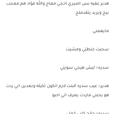
هدير عفيه بس اصبري احجي معاج والله فؤاد هم معجب
بيج ويريد يتقدملج
مايهمني
سحبت جنطتي ومشيت
سدره؛؛ ليش هيجي سويتي
هدير؛: عيب سدره البنت لازم اتكون ثكيله وبعدين اني ردت
هو يحبني ماردت يعرف اني احبو
سدره؛؛ حقج كلبي كملي