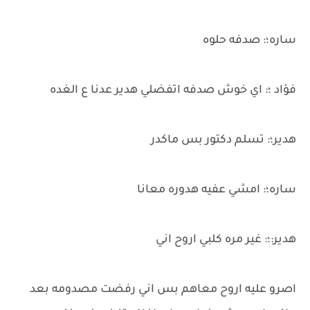
ساره؛: صدفه حلوه
فؤاد ؛: اي خوش صدفه اتفضلي هدير عدنا ع الغده
هدير؛: تسلم دكتور بس ماكدر
ساره؛: امشي عفيه هدوره معانا
هدير:؛: غير مره كلبي اروح اني
اصرو عليه اروح معاهم بس اني رفضت مصدومه بعد