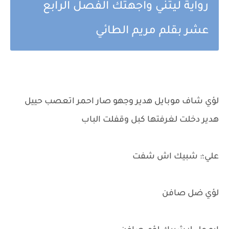
رواية ليتني واجهتك الفصل الرابع
عشر بقلم مريم الطائي
لؤي شاف موبايل هدير وجهو صار احمر اتعصب حييل
هدير دخلت لغرفتها كبل وقفلت الباب
علي؛: شبيك اش شفت
لؤي ضل صافن