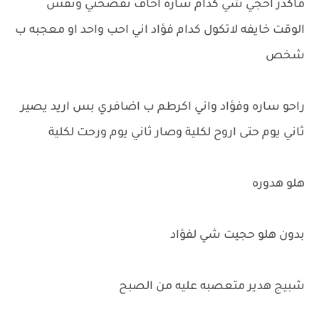
ماكدر احجي شي كدام ساره اخاف تفضحني ونفس
الوقت خايفه لاتكول كدام فؤاد اني احب واحد او معجبه ب
شخص
راحو ساره وفؤاد واني اكرطم ب اضافري بس اريد يصير
ثاني يوم حتى اروح لكلية وصار ثاني يوم ورحت لكلية
هلو هدوره
بدون هلو حجيت شي لفؤاد
شبيج هدير متعصبه عليه من الصبح