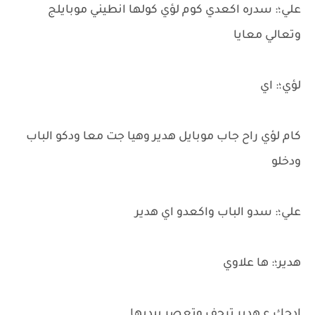
علي؛: سدره اكعدي كوم لؤي كولها انطيني موبايلج
وتعالي معايا
لؤي؛: اي
كام لؤي راح جاب موبايل هدير وهيا جت معا ودكو الباب
ودخلو
علي؛: سدو الباب واكعدو اي هدير
هدير؛: ها علاوي
ادحك ع هدير ترجف وتعصر بيديها