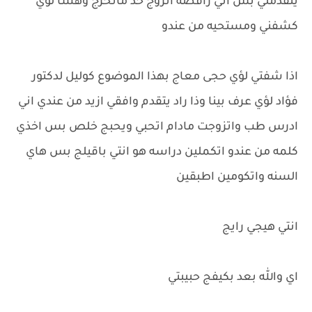
يتقدملي بس اني رافضه اتزوج حد ماتخرج وهسا لؤي
كشفني ومستحيه من عندو
اذا شفتي لؤي حجى معاج بهذا الموضوع كوليل لدكتور
فؤاد لؤي عرف بينا وذا راد يتقدم وافقي ازيد من عندي اني
ادرس طب واتزوجت مادام اتحبي ويحبج خلص بس اخذي
كلمه من عندو اتكملين دراسه هو انتي باقيلج بس هاي
السنه واتكومين اطبقين
انتي هيجي رايج
اي والله بعد بكيفج حبيبتي