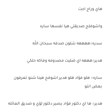
هاي وراج اجت
واشوفلج صديقتي هيا نفسها ساره
سدره؛:ههههه شلون صدفه سبحان الله
هدير؛:هههه اي ضليت مصدومه وفاكه حلكي
ساره؛: هلو فؤاد هلو هدير اشوفج هينا شنو تعرفون
بعض انتو
هدير؛: ها اي دكتور فؤاد يصير دكتور لؤي و صديق العائله