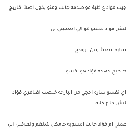
جيت فؤاد ع كلية مو صدفه جانت ومنو يكول اصلآ اقاربج
ليش فؤاد نفسو هو الي انعجبتي بي
ساره لاتغشمين بروحج
صحيح هههه فؤاد هو نفسو
اي نفسو ساره احجي من البارحه خلصت اضافري فؤاد
ليش جا ع كلية
عمتي ام فؤاد جانت امسويه حامض شلغم وتعرفني اني