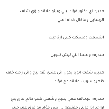
هدير؛: اي دكتور فؤاد بيني وبينو علاقه ولؤي شاف
الرسايل وماكال كدام اهلي
ابتسمت ومسكت كلبي ارتاحيت
سدره؛: وهسا انتي ليش تبجين
هدير؛: شفت ابويا يكول اني عندي ثقه بيج واني رحت خلف
ظهرو سويت علاقه مع فؤاد
سدره؛؛ ميخالف عمي يحبج وشفتي شنو كالج مازوجج
لواحد اذا مانتي مقتنعه بي بس فؤاد مو فرق عمر جبير