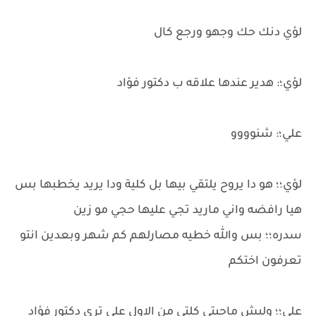
لؤي دنك حك وجهو ورجع كال
لؤي؛: هدير عندها علاقه ب دكتور فؤاد
علي؛: شنوووو
لؤي؛؛ هو دا يروح يلتقي بيها بل كلية ودا يريد يخطبها بس
هيا رافضه واني ماريد تجي عليها حجي مو زين
سدره؛؛ بس والله خطيه مصارلهم كم شهر وبعدين انتو
تعرفون اختكم
علي؛؛ وليش ماجيتي كلتي من الاول علي ترى دكتور فؤاد