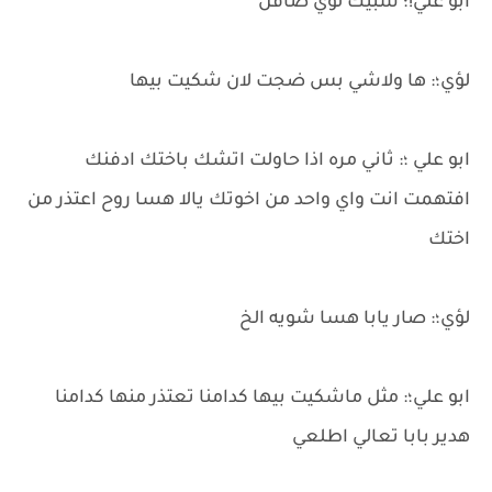
ابو علي!؛ شبيك لؤي صافن
لؤي؛: ها ولاشي بس ضجت لان شكيت بيها
ابو علي ؛: ثاني مره اذا حاولت اتشك باختك ادفنك
افتهمت انت واي واحد من اخوتك يالا هسا روح اعتذر من
اختك
لؤي؛: صار يابا هسا شويه الخ
ابو علي؛: مثل ماشكيت بيها كدامنا تعتذر منها كدامنا
هدير بابا تعالي اطلعي