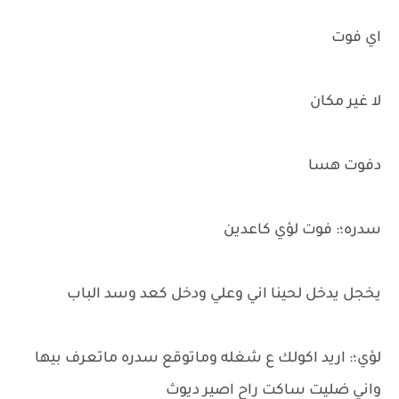
اي فوت
لا غير مكان
دفوت هسا
سدره؛: فوت لؤي كاعدين
يخجل يدخل لحينا اني وعلي ودخل كعد وسد الباب
لؤي؛: اريد اكولك ع شغله وماتوقع سدره ماتعرف بيها
واني ضليت ساكت راح اصير ديوث