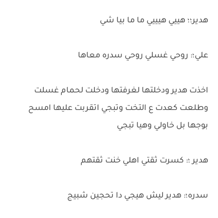
هدير؛؛ هييي هيييي ما ما بيا شي
علي؛: روحي غسلي روحي سدره معاها
اخذت هدير ودخلتها لغرفتها ودخلت لحمام غسلت
وطلعت كعدت ع التخت وتبجي اتقربت عليها امسح
بوجها بل خاولي وهيا تبجي
هدير ؛: كسرت ثقتي اهلي خنت ثقتهم
سدره؛: هدير ليش هيجي دا تحجين شبيج