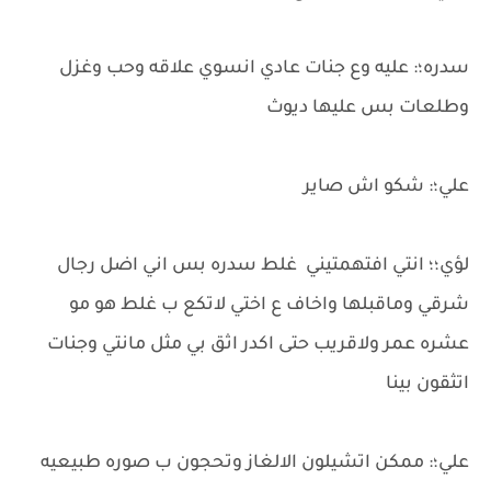
سدره؛: عليه وع جنات عادي انسوي علاقه وحب وغزل
وطلعات بس عليها ديوث
علي؛: شكو اش صاير
لؤي؛؛ انتي افتهمتيني غلط سدره بس اني اضل رجال
شرقي وماقبلها واخاف ع اختي لاتكع ب غلط هو مو
عشره عمر ولاقريب حتى اكدر اثق بي مثل مانتي وجنات
اتثقون بينا
علي؛: ممكن اتشيلون الالغاز وتحجون ب صوره طبيعيه