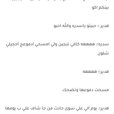
بينكم اكو
هدير ؛: حبيتو ياسدره والله احبو
سدره؛: ههههه كافي تبجين ولي امسحي ادموعج احجيلي
شلون
هدير؛؛ ههههه
مسحت دموعها وتضحك
هدير؛: يوم الي علي سوى حادث من جا شاف علي ب يومها