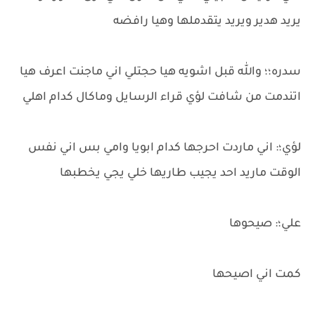
يريد هدير ويريد يتقدملها وهيا رافضه
سدره؛؛ والله قبل اشويه هيا حجتلي اني ماجنت اعرف هيا
اتندمت من شافت لؤي قراء الرسايل وماكال كدام اهلي
لؤي؛: اني ماردت احرجها كدام ابويا وامي بس اني نفس
الوقت ماريد احد يجيب طاريها خلي يجي يخطبها
علي؛: صيحوها
كمت اني اصيحها