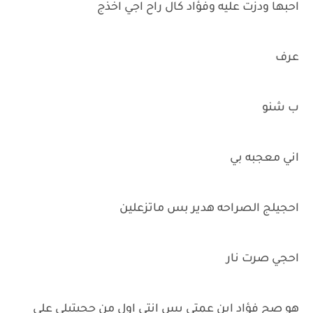
احبها ودزت عليه وفؤاد كال راح اجي اخذج
عرف
ب شنو
اني معجبه بي
احجيلج الصراحه هدير بس ماتزعلين
احجي صرت نار
هو صح فؤاد ابن عمتي بس انتي اول من حجيتيلي علي