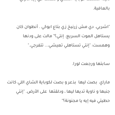
بالعافية.
"اشربي. دي مش زرنيخ زي بتاع ابوكي . أنطوان كان
يستاهل الموت السريع. إنتي؟" مالت على ودنها
وهمست: "إنتي تستاهلي تعيشي... تتفرجي."
سابتها ورجعت لورا.
ماراي بصت ليها بذعر و بصت لكوباية الشاي اللي كانت
جنبها و ناوية تديها ليها ، ودلقتها على الأرض. "إنتي
حطيتي فيه إيه يا مجنونة؟"