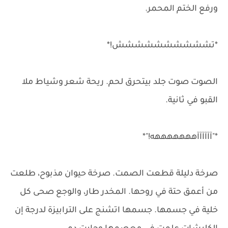
ورفع الختم المحمر.
*تشششششششششش!*
الصوت صوت جلد بيتحرق لحم. ريحة شعر وشياط ملا
القبو في ثانية.
*"آآآآآآهههههههه!"*
صرخة دليلة قطعت الصمت. صرخة حيوان مذبوح، طلعت
من أعمق حتة في روحها. المخدر طار، والوجع صحى كل
خلية في جسمها. جسمها اتشنج على الترابيزة لدرجة إن