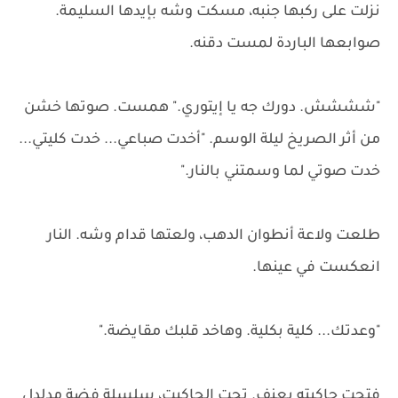
نزلت على ركبها جنبه، مسكت وشه بإيدها السليمة.
صوابعها الباردة لمست دقنه.
"شششش. دورك جه يا إيتوري." همست. صوتها خشن
من أثر الصريخ ليلة الوسم. "أخدت صباعي... خدت كليتي...
خدت صوتي لما وسمتني بالنار."
طلعت ولاعة أنطوان الدهب، ولعتها قدام وشه. النار
انعكست في عينها.
"وعدتك... كلية بكلية. وهاخد قلبك مقايضة."
فتحت جاكيته بعنف. تحت الجاكيت، سلسلة فضة مدلدل