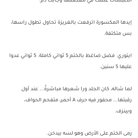
الكلبشات علمت في معصمها وجابت دم.
إيدها المكسورة اترفعت بالغريزة تحاول تطول راسها،
بس متكتفة.
ايتوري فضل ضاغط بالختم 5 ثواني كاملة. 5 ثواني عدوا
عليها 5 سنين.
لما شاله، كان الجلد ورا شعرها مباشرةً... عند أول
رقبتها... محفور فيه حرف A أحمر، متفحم الحواف،
وبينزف.
رمى الختم على الأرض وهو لسه بيدخن.