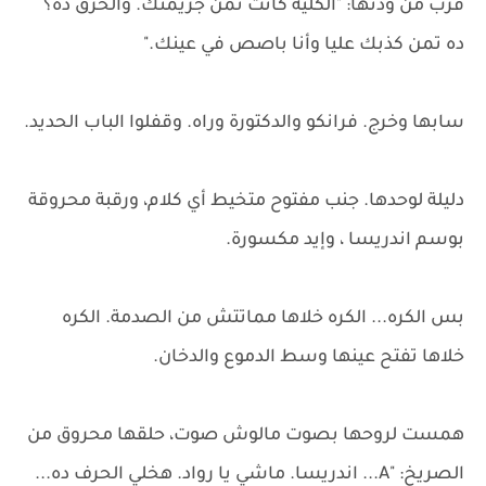
قرب من ودنها: "الكلية كانت تمن جريمتك. والحرق ده؟
ده تمن كذبك عليا وأنا باصص في عينك."
سابها وخرج. فرانكو والدكتورة وراه. وقفلوا الباب الحديد.
دليلة لوحدها. جنب مفتوح متخيط أي كلام، ورقبة محروقة
بوسم اندريسا ، وإيد مكسورة.
بس الكره... الكره خلاها مماتتش من الصدمة. الكره
خلاها تفتح عينها وسط الدموع والدخان.
همست لروحها بصوت مالوش صوت، حلقها محروق من
الصريخ: "A... اندريسا. ماشي يا رواد. هخلي الحرف ده...