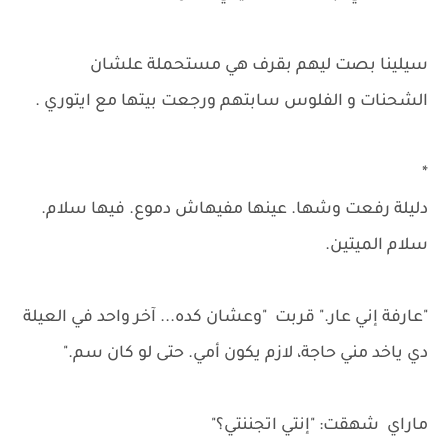
سيلينا بصت ليهم بقرف هي مستحملة علشان
الشحنات و الفلوس سابتهم ورجعت بيتها مع ايتوري .
*
دليلة رفعت وشها. عينها مفيهاش دموع. فيها سلام.
سلام الميتين.
"عارفة إني عار." قربت "وعشان كده... آخر واحد في العيلة
دي ياخد مني حاجة، لازم يكون أمي. حتى لو كان سم."
ماراي شهقت: "إنتي اتجننتي؟"