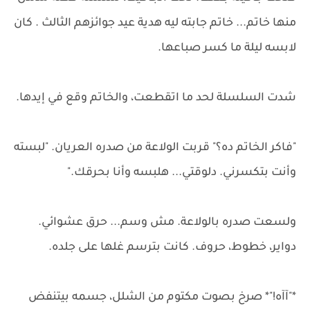
منها خاتم... خاتم جابته ليه هدية عيد جوائزهم الثالث . كان
لابسه ليلة ما كسر صباعها.
شدت السلسلة لحد ما اتقطعت، والخاتم وقع في إيدها.
"فاكر الخاتم ده؟" قربت الولاعة من صدره العريان. "لبسته
وأنت بتكسرني. دلوقتي... هلبسه وأنا بحرقك."
ولسعت صدره بالولاعة. مش وسم... حرق عشوائي.
دواير، خطوط، حروف. كانت بترسم غلها على جلده.
*"آآه!"* صرخ بصوت مكتوم من الشلل، جسمه بيتنفض