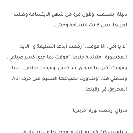
دليلة ابتسمت. ولأول مرة من شهر، الابتسامة وصلت
لعينها. بس كانت ابتسامة وحش.
"لا يا أمي. أنا فوقت." رفعت أيدها السليمة و الايد
المكسورة متدلدلة جنبها. "فوقت لما جدي كسر صباعي.
وفوقت أكتر لما ايتوري خد كليتي. وفوقت خالص... لما
وسمني هنا." وشاورت بصباعها السليم على حرف الـ A
المحروق في رقبتها.
ماراي رجعت لورا: "حرس!"
دليلة مسكت كوباية الشاي وحطتها في إيد ماراي