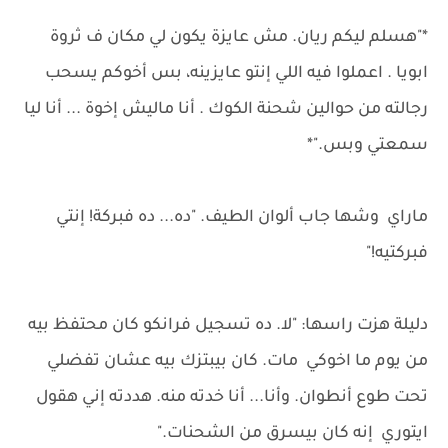
*"هسلم ليكم ريان. مش عايزة يكون لي مكان ف ثروة
ابويا . اعملوا فيه اللي إنتو عايزينه، بس أخوكم يسحب
رجالته من حوالين شحنة الكوك . أنا ماليش إخوة ... أنا ليا
سمعتي وبس."*
ماراي وشها جاب ألوان الطيف. "ده... ده فبركة! إنتي
فبركتيه!"
دليلة هزت راسها: "لا. ده تسجيل فرانكو كان محتفظ بيه
من يوم ما اخوكي مات. كان بيبتزك بيه عشان تفضلي
تحت طوع أنطوان. وأنا... أنا خدته منه. هددته إني هقول
ايتوري إنه كان بيسرق من الشحنات."