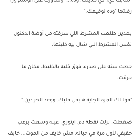
"شايف دي؟ دي هديتك. وده..." وشاورت على الوسم ورا
رقبتها "وده توقيعك."
بعدين طلعت المشرط اللي سرقته من أوضة الدكتور.
نفس المشرط اللي شال بيه كليتها.
حطت سنه على صدره، فوق قلبه بالظبط. مكان ما
حرقت.
"قولتلك المرة الجاية هتبقى قلبك. ووعد الحر دين."
ضغطت. نزلت نقطة دم. ايتوري عينه وسعت برعب
حقيقي لأول مرة في حياته. مش خايف من الموت... خايف