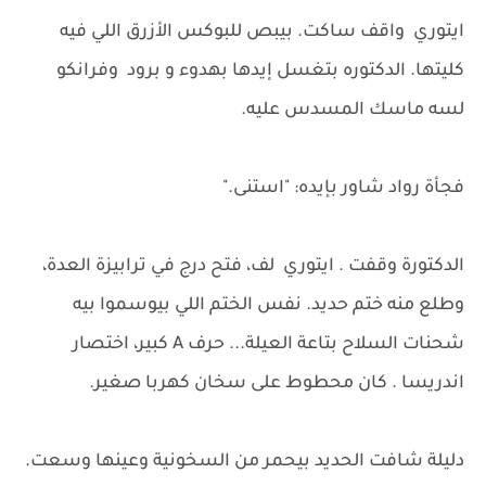
ايتوري واقف ساكت. بيبص للبوكس الأزرق اللي فيه
كليتها. الدكتوره بتغسل إيدها بهدوء و برود وفرانكو
لسه ماسك المسدس عليه.
فجأة رواد شاور بإيده: "استنى."
الدكتورة وقفت . ايتوري لف، فتح درج في ترابيزة العدة،
وطلع منه ختم حديد. نفس الختم اللي بيوسموا بيه
شحنات السلاح بتاعة العيلة... حرف A كبير، اختصار
اندريسا . كان محطوط على سخان كهربا صغير.
دليلة شافت الحديد بيحمر من السخونية وعينها وسعت.