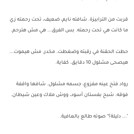
قربت من الترابيزة. شافته نايم، ضعيف، تحت رحمته زي
ما كانت هي تحت رحمته. بس الفرق... هي مش هترحم.
حطت الحقنة في رقبته وضغطت. مخدر. مش هيموت...
هيصحى مشلول 10 دقايق. كفاية.
رواد فتح عينه مفزوع، جسمه مشلول. شافها واقفة
فوقه. شبح بفستان أسود، ووش ملاك وعين شيطان.
"... دليلة؟" صوته طالع بالعافية.