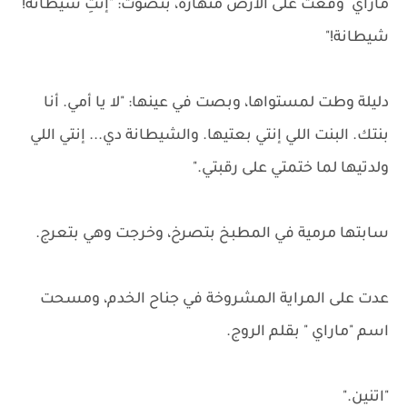
ماراي وقعت على الأرض منهارة، بتصوت: "إنتِ شيطانة!
شيطانة!"
دليلة وطت لمستواها، وبصت في عينها: "لا يا أمي. أنا
بنتك. البنت اللي إنتي بعتيها. والشيطانة دي... إنتي اللي
ولدتيها لما ختمتي على رقبتي."
سابتها مرمية في المطبخ بتصرخ، وخرجت وهي بتعرج.
عدت على المراية المشروخة في جناح الخدم، ومسحت
اسم "ماراي " بقلم الروج.
"اتنين."