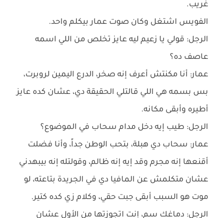
غريب.
الفويس اشتغل وكان صوت عمار بيكلم واحد.
الرجل: قولي يا زعيم ليه عايز تخلص من اللي اسمه
عاصف ده؟
عمار: أنا مكنتش أعرف إنه صخر، الدرع اليمين لروبرت،
بس بسمه هي اللي قالتلي الحقيقة دي، عشان كده عايز
أطيره وأبقى مكانه.
الرجل: طيب إيه دخل مدام سحاب في الموضوع؟
عمار: سحاب دي هبلة، بتحب الوطن جداً، وأنا فضلت
أقنعها إنه مجرم وقد إيه إنه ظالم، وقولتله إنه بيبهدني
عشان متكلمش عن المافيا دي في الجريدة بتاعته، لو
موت هو السبب أبقى جبت حقي، وكلام زي كده كتير.
الرجل: دماغك سم، إنت اتجوزتها من الأول عشان