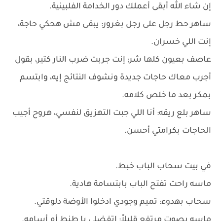
إن شاء الله أبقى أعملك دور الخدامة الفلبينية.
ساهر حط رجل على رجل بغرور: يبقى مش هحكي حاجة،
إنت اللي خسران.
عاصف بعيون كلها شر: إنت جربت ضرب النار كتير، بقول
أجرب معاك حاجات جديدة ونشوف النتائج إيه، وابتسم
بمكر بعد ما خلص كلامه.
ساهر بلع ريقه: أنا اللي جبت التهزيق لنفسي، هروح أجيب
الحاجات بكرامتي أحسن.
في بيت سحاب الباب خبط.
ماسه راحت تفتح الباب بابتسامة هادية.
سحاب بهدوء: تميم وجودي ادخلوا الأوضة دلوقتي.
ماسه بصوت مرتفع قليلاً: اتفضلي يا طنط أم أسامه.