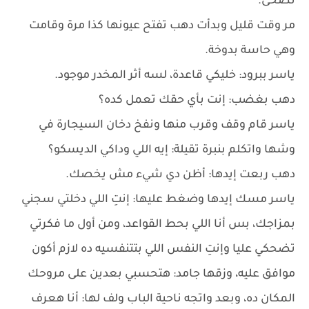
تصحى.
مر وقت قليل وبدأت دهب تفتح عيونها كذا مرة وقامت
وهي حاسة بدوخة.
ياسر ببرود: خليكي قاعدة، لسه أثر المخدر موجود.
دهب بغضب: إنت بأي حقك تعمل كده؟
ياسر قام وقف وقرب منها ونفخ دخان السيجارة في
وشها واتكلم بنبرة تقيلة: إيه اللي وداكي الديسكو؟
دهب ربعت إيدها: أظن دي شيء مش يخصك.
ياسر مسك إيدها وضغط عليها: إنتِ اللي دخلتي سجني
بمزاجك، بس أنا اللي بحط القواعد، ومن أول ما فكرتي
تضحكي عليا وإنتِ النفس اللي بتتنفسيه ده لازم أكون
موافق عليه، وزقها جامد: هتحسبي بعدين على مروحك
المكان ده، وبعد واتجه ناحية الباب ولف لها: أنا هعرف