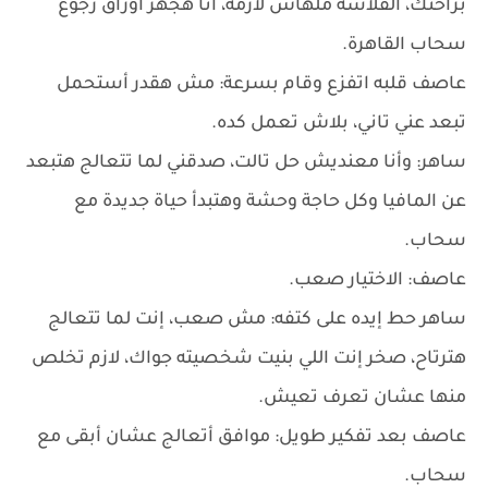
براحتك، الفلاشة ملهاش لازمة، أنا هجهز أوراق رجوع
سحاب القاهرة.
عاصف قلبه اتفزع وقام بسرعة: مش هقدر أستحمل
تبعد عني تاني، بلاش تعمل كده.
ساهر: وأنا معنديش حل تالت، صدقني لما تتعالج هتبعد
عن المافيا وكل حاجة وحشة وهتبدأ حياة جديدة مع
سحاب.
عاصف: الاختيار صعب.
ساهر حط إيده على كتفه: مش صعب، إنت لما تتعالج
هترتاح، صخر إنت اللي بنيت شخصيته جواك، لازم تخلص
منها عشان تعرف تعيش.
عاصف بعد تفكير طويل: موافق أتعالج عشان أبقى مع
سحاب.