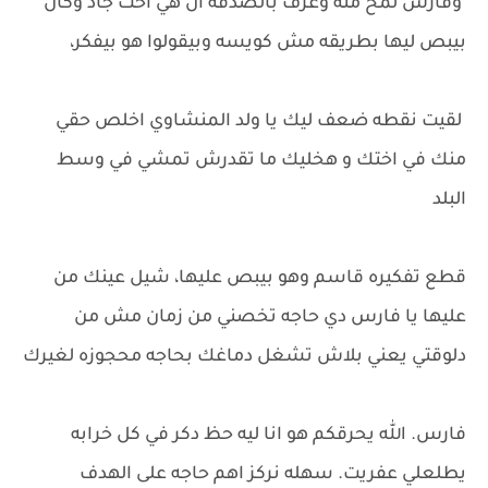
وفارس لمح منه وعرف بالصدفه ان هي اخت جاد وكان
بيبص ليها بطريقه مش كويسه وبيقولوا هو بيفكر،
لقيت نقطه ضعف ليك يا ولد المنشاوي اخلص حقي
منك في اختك و هخليك ما تقدرش تمشي في وسط
البلد
قطع تفكيره قاسم وهو بيبص عليها، شيل عينك من
عليها يا فارس دي حاجه تخصني من زمان مش من
دلوقتي يعني بلاش تشغل دماغك بحاجه محجوزه لغيرك
فارس. الله يحرقكم هو انا ليه حظ دكر في كل خرابه
يطلعلي عفريت. سهله نركز اهم حاجه على الهدف