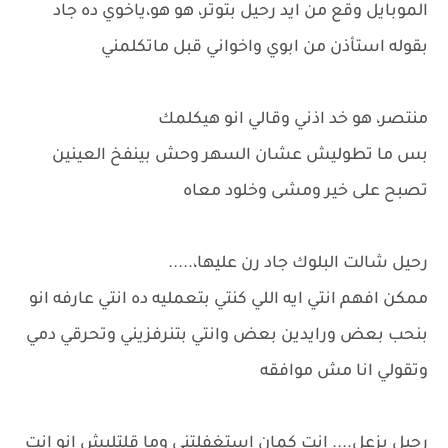
الموبايل وقع من ايد رحيل بتوتر، هو هو،ياخوي ده جاد
بقوله استأذن من ابوي واخواني قبل ماتكلمني
منتصر، هو خد اذني وقالي انو هيكلمك
بس ما تطوليش عشان السهر وحش بينفخ العينين
تصبح على خير ومشى وخلود معاه
رحيل شالت البلوك جاد رن عليها،.....
ممكن افهم انتي ايه اللي كنتي بتعمليه ده انتي عارفه انو
بنحب بعض ورايدين بعض وانتي بتنرفزيني وتحرقي دمي
وتقولي انا مش موافقه
رحيل بزعل.... انت كمان استغفلتني وما قلتليش انو انت