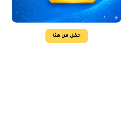
حمّل من هنا