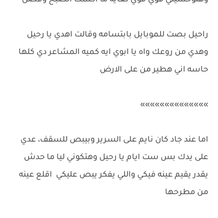
وهتوحشيني قوي قوي لغايه ما اكلمك الصبح وفصل
راحيل بصت للموبايل بابتسامه وقالت اهدي يا رحيل
وهدي من روعك واه يا ابوي ايه كميه المشاعر دي كلها
حاسه اني هطير من على الارض
»»»»»»»»»»»»»»
اما عند جاد كان نايم على السرير وبيبص للسقف، عدي
على يدك بس ست ايام يا رحيل وهتكوني ليا ما حدش
يقدر يقيم عينه فيكي واللي يفكر يبص عليكي اقلع عينه
من مطرحها