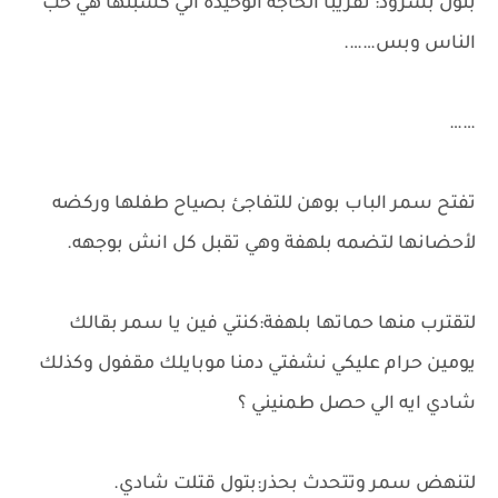
بتول بشرود: تقريباً الحاجة الوحيدة الي كسبتها هي حب
الناس وبس…….
……
تفتح سمر الباب بوهن للتفاجئ بصياح طفلها وركضه
لأحضانها لتضمه بلهفة وهي تقبل كل انش بوجهه.
لتقترب منها حماتها بلهفة:كنتي فين يا سمر بقالك
يومين حرام عليكي نشفتي دمنا موبايلك مقفول وكذلك
شادي ايه الي حصل طمنيني ؟
لتنهض سمر وتتحدث بحذر:بتول قتلت شادي.