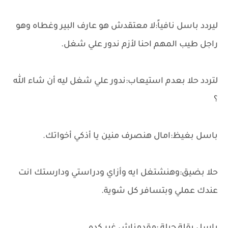
ليردد باسل نافياً:لا معتقدش هو عارف البير وغطاه وهو
راجل طيب المهم احنا لأزم ندور علي شغل.
لتردد حلا بعدم استيعاب:ندور علي شغل ليه أن شاء الله
؟
باسل بغيظ:امال هنصرف منين يا أذكي أخواتك.
حلا بضيق:وهنشتغل ايه وأزاي ودراستي ودارستك انت
عندك عملي وبتسافر كل شوية.