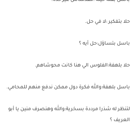
باسل بقلة حيلة :مقدمناش غير كده.
حلا بتفكير :لا في حل.
باسل بتساؤل:حل أيه ؟
حلا بلهفة:الفلوس الي هنا كانت محوشاهم.
باسل بلهفة:والله فكرة دول ممكن ندفع منهم للمحامي.
لتنظر له شذرا مرددة بسخرية:والله وهنصرف منين يا أبو
العريف ؟