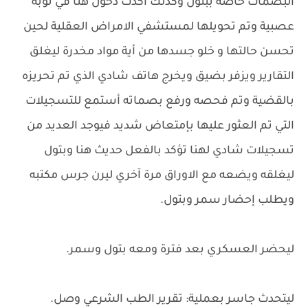
البصمات خاصة ببتول وكذلك أكدت دخول هنا في نوبة
عصبية وتم تحويلها لمستشفي الامراض العقلية لحين
تحسن حالتها و خلو جسدها من أية مواد مخدرة ليغلق
التقارير ويزفر بضيق ويخرج هاتف شادي الذي تم تحريزه
بالقضية وتم فحصه ورفع بصماته أستمع للتسجيلات
التي تم العثور عليها بإمتعاض شديد فيوجد العديد من
تسجيلات شادي لهنا تؤكد بالفعل حديث هنا وبتول
ليغلقه ويضعه مع الاوراق مرة آخري ليرن جرس مكتبه
ويطلب إحضار سمر وبتول.
ليحضر العسكري بعد فترة ومعه بتول وسمر.
ليتحدث جاسر بعملية: تقرير الطب الشرعي وصل.