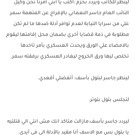
لينظر للكاتب ويردد بحزم :اكتب يا أبني أمرنا نحن وكيل
النائب العام جاسر النعماني بالإفراج عن المتهمة سمر
علي من سرايا النيابة لعدم توافر أدلة ضدها ما لم تكن
مطلوبة في ذمة قضايا أخري بضمان محل إقامتها ليقوم
بالامضاء علي الورق ويحدث العسكري بأمر تاخدها
تخلص ليها ورق الخروج ليغادر العسكري برفقته سمر.
لينظر جاسر لبتول بأسف: أتفضلي أقعدي.
لتجلس بتول بتوتر.
ليردد جاسر بأسف:مازالت متاكد انك مش انتي الي قتلتيه
يا بتول بس مع الاسف أنا مقيد بالأدلة الي في أيدي.