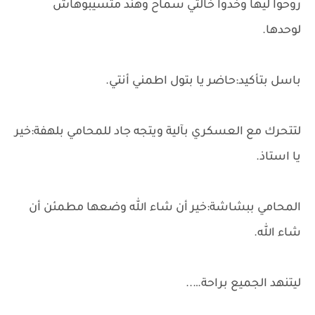
روحوا ليها وخدوا خالتي سماح وهند متسيبوهاش
لوحدها.
باسل بتأكيد:حاضر يا بتول اطمني أنتي.
لتتحرك مع العسكري بآلية ويتجه جاد للمحامي بلهفة:خير
يا استاذ.
المحامي ببشاشة:خير أن شاء الله وضعها مطمئن أن
شاء الله.
ليتنهد الجميع براحة…..