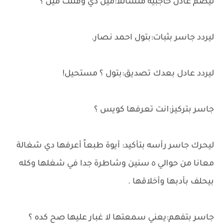
ليضم عادل حاجبيه متسائلا:مين دي وقتلت مين ؟
ليردد جاسر بثبات:بتول احمد نصار.
ليردد عادل بعدك تصديق:بتول ؟ مستحيل!
جاسر بتركيز:انت تعرفها كويس ؟
ليحرك جاسر رأسه بتأكيد: أيوة طبعاً أعرفها دي شغالة
معانا من حوالي ٥ سنين وشاطرة جدا في شغلها وكله
بيحلف بأدبها وأخلاقها .
جاسر بتفهم:يعني سمعتها لا غبار عليها صح كده ؟