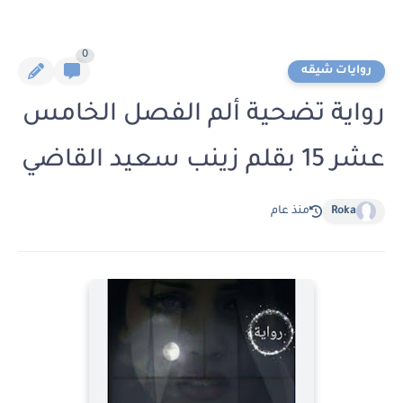
0
روايات شيقه
رواية تضحية ألم الفصل الخامس
عشر 15 بقلم زينب سعيد القاضي
Roka
منذ عام