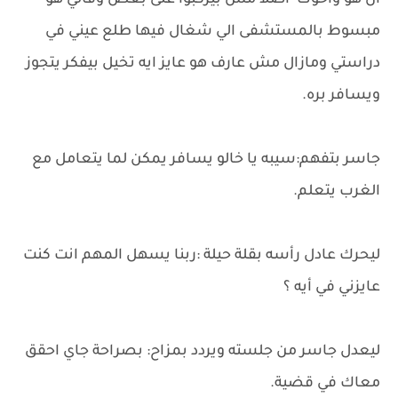
ان هو واخوك اصلا مش بيركبوا على بعض وقالي هو
مبسوط بالمستشفى الي شغال فيها طلع عيني في
دراستي ومازال مش عارف هو عايز ايه تخيل بيفكر يتجوز
ويسافر بره.
جاسر بتفهم:سيبه يا خالو يسافر يمكن لما يتعامل مع
الغرب يتعلم.
ليحرك عادل رأسه بقلة حيلة :ربنا يسهل المهم انت كنت
عايزني في أيه ؟
ليعدل جاسر من جلسته ويردد بمزاح: بصراحة جاي احقق
معاك في قضية.