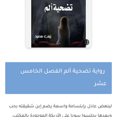
رواية تضحية ألم الفصل الخامس
عشر
لينهض عادل يإبتسامة واسعة يضم إبن شقيقته بحب
وبعدها يجلسوا سويا علي الأريكة الموجودة بالمكتب.