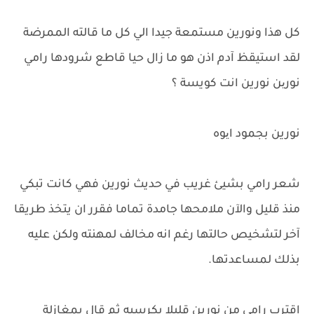
كل هذا ونورين مستمعة جيدا الي كل ما قالته الممرضة
لقد استيقظ آدم اذن هو ما زال حيا قاطع شرودها رامي
نورین نورين انت كويسة ؟
نورين بجمود ایوه
شعر رامي بشيئ غريب في حديث نورين فهي كانت تبكي
منذ قليل والآن ملامحها جامدة تماما فقرر ان يتخذ طريقا
آخر لتشخيص حالتها رغم انه مخالف لمهنته ولكن عليه
بذلك لمساعدتها.
اقترب رامي من نورين قليلا بكرسيه ثم قال بمغازلة