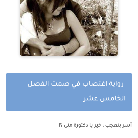
رواية اغتصاب في صمت الفصل
الخامس عشر
آسر بتعجب : خير يا دكتورة منى ؟!