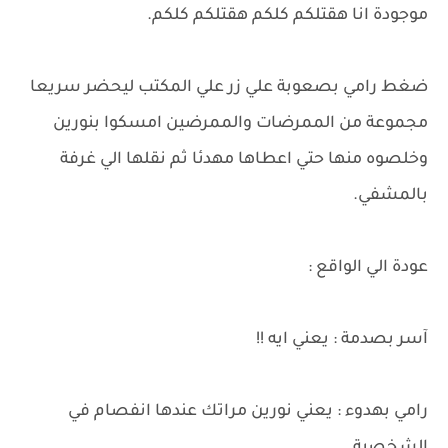
موجودة انا هقتلكم كلكم هقتلكم كلكم.
ضغط رامي بصعوبة علي زر علي المكتب ليحضر سريعا
مجموعة من الممرضات والممرضين امسكوا بنورين
وخلصوه منها حتي اعطاها مهدئا ثم نقلها الي غرفة
بالمشفي.
عودة الي الواقع :
آسر بصدمة : يعني ايه !!
رامي بهدوء : يعني نورين مراتك عندها انفصام في