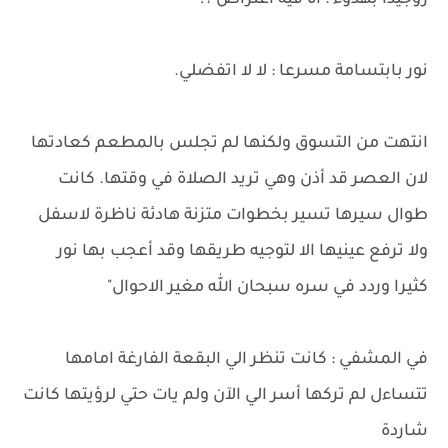
روجيدا بهدوء : اه فيه اعتراض ؟!
نور بابتسامة مسرعا : لا لا اتفضلي.
انتهت من التسوق ولكنها لم تجلس بالمطعم كعادتها
لان العصر قد أذن وهي تريد الصلاة في وقتها. كانت
طوال سيرها تسير بخطوات متزنة هادئة ناظرة لاسفل
ولا ترفع عينيها الا لتوجيه طريقها وقد أعجب بها نور
كثيرا وردد في سره سبحان الله مغير الاحوال"
في المشفي : كانت تنظر الي البقعة الفارغة امامها
تتساءل لم تركها أسر الي الآن ولم يات حتي لرؤيتها كانت
شاردة