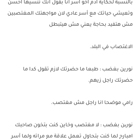
بالنسبة لحكاية آدم اخو آسر انا بقول انك تنسيها احسن
وتعيشي حياتك مع أسر عادي لان مواجهتك المغتصبين
مش هتفيد بحاجة يعني مش هيتبطل
الاغتصاب في البلد.
نورين بغضب : طبعا ما حضرتك لازم تقول كدا ما
حضرتك راجل زيهم.
رامي موضحا انا راجل مش مغتصب.
نورین بغضب : لا مغتصب وخاين كنت بتخون صاحبك
امبارح لما كنت بتحاول تعمل علاقة مع مراته ولما آسر