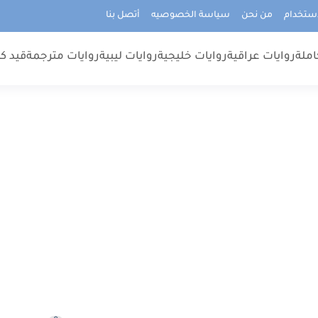
استخدام
من نحن
سياسة الخصوصيه
أتصل بنا
املة
روايات عراقية
روايات خليجية
روايات ليبية
روايات مترجمة
قيد كت