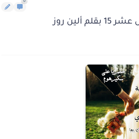
0
 ألين روز