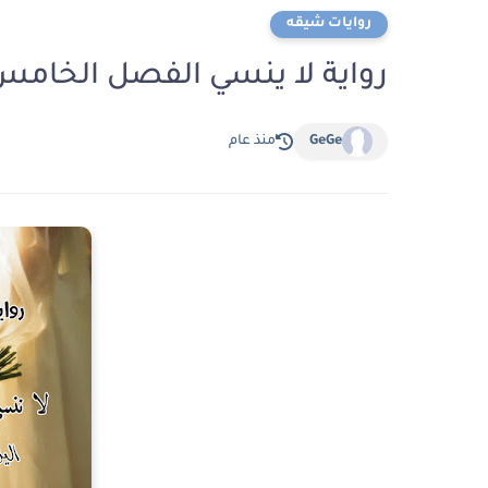
روايات شيقه
رواية لا ينسي الفصل الخامس عشر 15 بقلم
GeGe
منذ عام