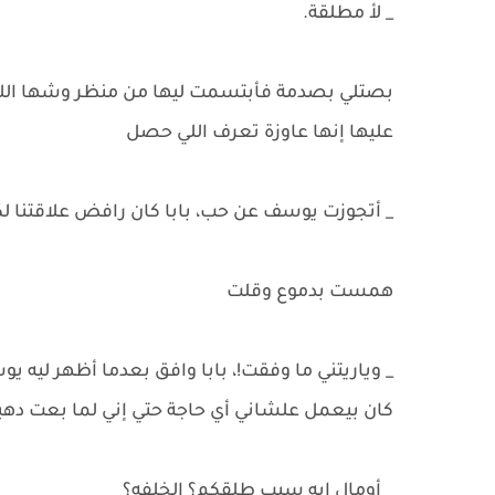
_ لأ مطلقة.
بصتلي بصدمة فأبتسمت ليها من منظر وشها اللي ك
عليها إنها عاوزة تعرف اللي حصل
_ أتجوزت يوسف عن حب، بابا كان رافض علاقتنا لك
همست بدموع وقلت
_ وياريتني ما وفقت!، بابا وافق بعدما أظهر لي
كان بيعمل علشاني أي حاجة حتي إني لما بعت ده
_ أومال إيه سبب طلقكم؟ الخلفه؟