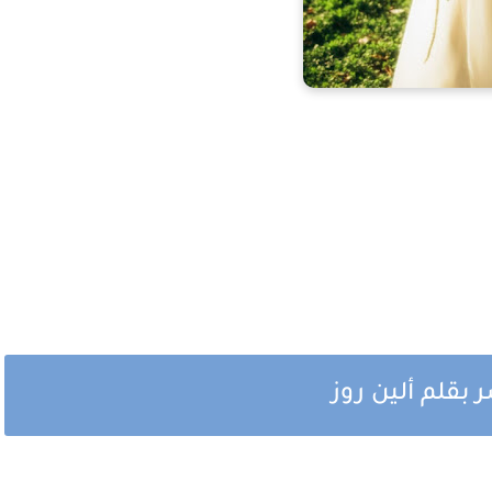
بقلم ألين روز