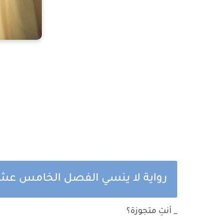
رواية لا ينسي الفصل الخامس عشر 
_ أنتِ متجوزة؟