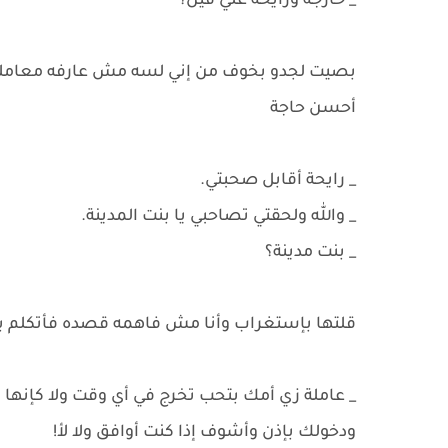
_ خارجة ورايحة علي فين؟
بصيت لجدو بخوف من إني لسه مش عارفه معاملته ه
أحسن حاجة
_ رايحة أقابل صحبتي.
_ والله ولحقتي تصاحبي يا بنت المدينة.
_ بنت مدينة؟
قلتها بإستغراب وأنا مش فاهمه قصده فأتكلم 
_ عاملة زي أمك بتحب تخرج في أي وقت ولا كإنها 
ودخولك بإذن وأشوف إذا كنت أوافق ولا لأ!