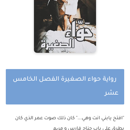
رواية حواء الصغيرة الفصل الخامس
عشر
"افتح يابني انت وهي..." كان ذلك صوت عمر الذي كان
يطرق على باب جناح فارس و مریم