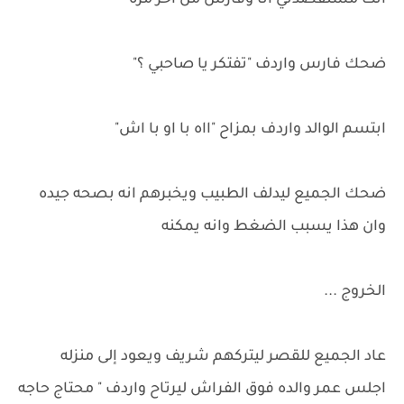
انت مستقصدني انا وفارس من اخر مره
ضحك فارس واردف "تفتكر يا صاحبي ؟"
ابتسم الوالد واردف بمزاح "ااه با او با اش"
ضحك الجميع ليدلف الطبيب ويخبرهم انه بصحه جيده
وان هذا يسبب الضغط وانه يمكنه
الخروج ...
عاد الجميع للقصر ليتركهم شريف ويعود إلى منزله
اجلس عمر والده فوق الفراش ليرتاح واردف " محتاج حاجه