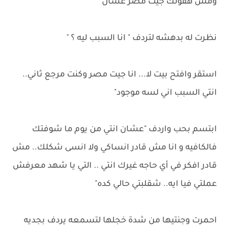
ومش هقولك جيت مصر عشان
نظرت له بدهشه لتردف " انا السبب ليه ؟ "
استقر وافتح بيت لا... انا جيت مصر وكنت مرجع ثاني..
انتي السبب اني لسه موجود"
ابتسم بحب واردف "عشان انتي من يوم ما شوفتك
فالكافيه و انا مش قادر انساكي ولا انسى شكلك.. مش
قادر افكر في أي حاجه غيرك انتي .. التي يا شهد معرفش
عملتي فيا ايه.. شقلبتي حالي كده"
احمرت وجنتيها من شدة خجلها لتسمعه يردف بجديه