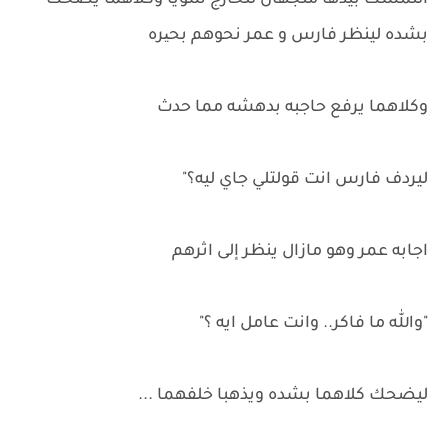
التمسك بيدها متجهان للخارج سويا وكلاهما يضحك
بشده لينظر فارس و عمر نحوهم بحیره
وكلاهما يرفع حاجبه بدهشه مما حدث
ليردف فارس انت قولتلي جاي ليه؟"
اجابه عمر وهو مازال ينظر إلى اثرهم
"والله ما فاكر.. وانت عامل ايه ؟"
ليضحك كلاهما بشده ويذهبا خلفهما ...