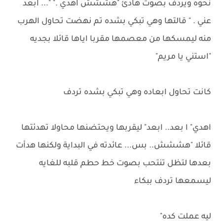
نحوه ويردف بصوت هادئ "هششش اهدي ." "... ابعد
عني . " قالتها وهي تبكي بشده تم نهضت تحاول الهرب
منه ليمسكها من معصمها مقربا اياها قائلا بجديه
"استني يا مريم"
كانت تحاول ابعاده وهي تبكي بشده تردف
اهدي" ا بعد.. ابعد" ليقربها ويحتضنها محاولا تهدئتها
قائلا "هششش.. بس... عائدته في البداية ولكنها هدأت
بعدها لتظل تنتحب بصوت خط حطم قلبه للغايه
ليسمعها تردف ببكاء
ليه عملت كده"