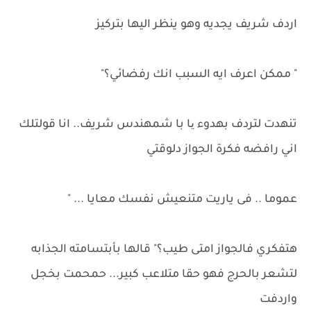
اردف شريف يجديه وهو ينظر اليها بتركيز
" ممكن اعرف ايه السبب انك رفضائي؟"
تنهدت لتردف بهدوء یا با شمهندس شريف.. انا قولتلك
اني رافضه فكرة الجواز دلوقتي
عموما .. فى ياريت متنعيش نفسك معايا ... "
هتفكري فالجواز امتى طيب؟" قالها بأبتسامته الجذابه
لتشعر بالحرج فهو حقا متلاعب كبير... حمحمت بخجل
واردفت