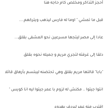
أحجز التذاكر ومخلص كام حاجه هنا
قبل ما تمشي " اوما له فارس ليذهب ويتركهم....
عادا إلى مصر ليتجها مسرعين نحو المشفى بقلق...
دلقا إلى غرفته لتجري مريم و جميله نحوه بقلق
"بابا" قالتها مريم بقلق وهي تحتضنه ليبتسم بأرهاق قائلا
انتوا جيتوا .. مكنش له لزوم با عمر جيتوا ليه انا كويس "
اقترب منه عمر ليردف بهدوء