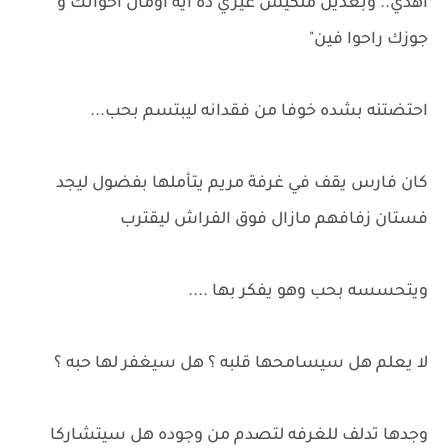
اهدي.. وبعدين ملكيش غيري ده ايه اومال اخواتك و
جوزك راحوا فين"
احتضتنه بشده خوفا من فقدانه ليبتسم بحب...
كان فارس يقف في غرفة مريم يتأملها بفضول ليجد
فستان زفافهم مازال فوق الفراش ليقترب
ويتحسسه بحب وهو يفكر بها ....
لا يعلم هل سيسامحها قلبه ؟ هل سيغفر لها حبه ؟
وجدها تدلف للغرفه لتصدم من وجوده هل سيتشاركا