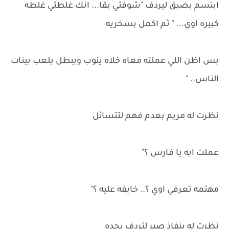
ابتسم بضيق ليردف "شوفتي بقا... انك غلطتي غلطه
كبيره اوي... " ثم اكمل بسخريه
بس اظن اللي عملته معاه خلاه ينوب ويبطل يلعب بينات
الناس.. "
نظرت له مريم بعدم فهم لتتسائل
عملت ايه يا فارس ؟"
مهتمه تعرفي اوي ؟.. خايفه عليه ؟"
نظرت له بنفاذ صبر لتردف بحده