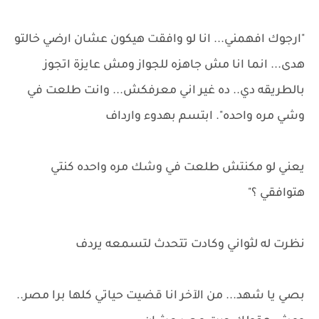
"ارجوك افهمني... انا لو وافقت هيكون عشان ارضي خالتو
هدى... انما انا مش جاهزه للجواز ومش عايزة اتجوز
بالطريقه دي.. ده غير اني معرفكش... وانت طلعت في
وشي مره واحده". ابتسم بهدوء وارداف
يعني لو مكنتش طلعت في وشك مره واحده كنتي
هتوافقي ؟"
نظرت له لثواني وكادت تتحدث لتسمعه يردف
بصي يا شهد... من الآخر انا قضيت حياتي كلها برا مصر..