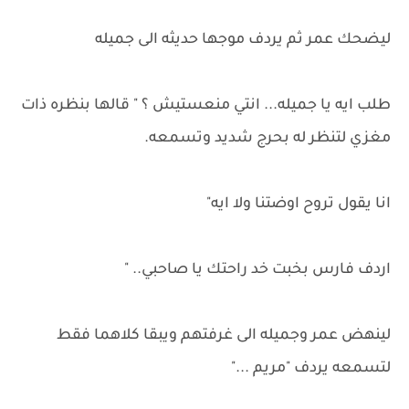
ليضحك عمر ثم يردف موجها حديثه الى جميله
طلب ايه يا جميله... انتي منعستيش ؟ " قالها بنظره ذات
مغزي لتنظر له بحرج شديد وتسمعه.
انا يقول تروح اوضتنا ولا ايه"
اردف فارس بخبت خد راحتك يا صاحبي.. "
لينهض عمر وجميله الى غرفتهم ويبقا كلاهما فقط
لتسمعه يردف "مريم ..."