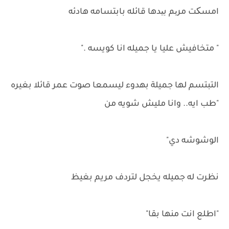
امسکت مریم بیدها قائله بابتسامه هادئه
" متخافيش عليا يا جميله انا كويسه ."
التبتسم لها جميلة بهدوء ليسمعا صوت عمر قائلا بغيره
"طب ايه.. وانا مليش شويه من
الوشوشه دي"
نظرت له جميله يخجل لتردف مريم بغيظ
"اطلع انت منها بقا"