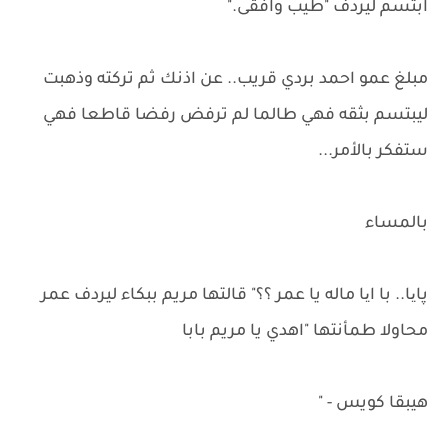
ابتسم ليردف "طيب وافقى."
مبلغ عمو احمد بردي قريب.. عن اذنك ثم تركته وذهبت
ليبتسم بثقه فهي طالما لم ترفض رفضا قاطعا فهي
ستفكر بالأمر...
بالمساء
پایا.. با ایا ماله يا عمر ؟؟" قالتها مريم ببكاء ليردف عمر
محاولا طمأنتها "اهدي يا مريم بابا
هيبقا كويس - "