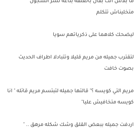
ما بلاش انت بقال بالعلقه بتاعة نسر السجون
متخليناش تتكلم
ليضحك كلاهما على ذكرياتهم سويا
لتقترب جميله من مريم قليلا وتتبادلا اطراف الحديث
بصوت خافت
مريم التي كويسه ؟" قالتها جميله لتبتسم مريم قائله " انا
كويسه متخافيش عليا"
اردفت جميله ببعض القلق وشك شكله مرهق .. "