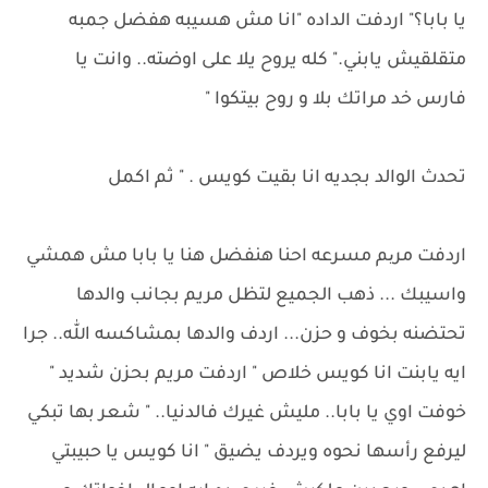
يا بابا؟" اردفت الداده "انا مش هسيبه هفضل جمبه
متقلقيش يابني." كله يروح يلا على اوضته.. وانت يا
فارس خد مراتك بلا و روح بيتكوا "
تحدث الوالد بجديه انا بقيت كويس . " ثم اكمل
اردفت مریم مسرعه احنا هنفضل هنا يا بابا مش همشي
واسيبك ... ذهب الجميع لتظل مريم بجانب والدها
تحتضنه بخوف و حزن... اردف والدها بمشاكسه الله.. جرا
ايه يابنت انا كويس خلاص " اردفت مريم بحزن شديد "
خوفت اوي يا بابا.. مليش غيرك فالدنيا.. " شعر بها تبكي
ليرفع رأسها نحوه ويردف يضيق " انا كويس يا حبيبتي