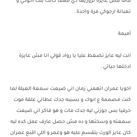
ماما مش عايزة تزوريها دي مهما كانت بنت اخوكي و
تعبانة ارجوكي مرة واحدة .
أميمة
انت ليه عايز تضغط عليا يا رواد قولي انا مش عايزة
ادخلها حياتي .
اخويا عمران اتهمني زمان اني ضيعت سمعة العيلة لما
كنت مصممة ع ابوك و بسببه جدك عطاني علقة موت
حرفيا بس جوزتي ليه جدك مات و هو فاكر اني ضيعت
سمعته و وسختها و ده مش حصل عارف عمل كده ليه
كان عايز الورث يتقسم عليه هو وعمر و اللي اقنع عمران