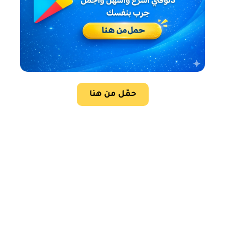
حمّل من هنا