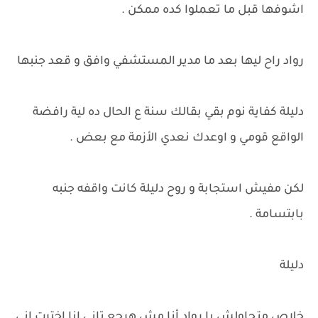
اشوفها قبل ما تعملوا كده ممكن .
رواد راح ليها بعد ما مدير المستشفي وافق و قعد جنبها
دليلة كفاية نوم بقي بقالك سنة ع الحال ده لية رافضة
الواقع قومي و اوعدك نعدي الأزمة مع بعض .
لكن مفيش استجابة و روح دليلة كانت واقفه جنبه
بابتسامة .
دليلة
خلاص متحاولش يا رواد أنا مش هرجع تاني انا اخترت اني