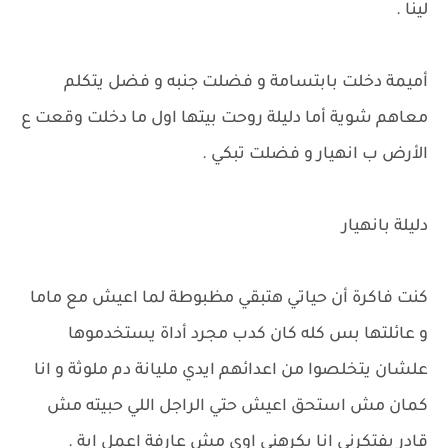
لينا .
أميمة دخلت بابتسامة و فضلت جنبه و فضل يتكلم
معاهم شوية أما دليلة روحت بيتها اول ما دخلت وقعت ع
الأرض ب انهيار و فضلت تبكي .
دليلة بانهيار
كنت فاكرة أن حياتي هتبقي مظبوطة لما اعيش مع ماما
و عائلتها بس كله كان كدب مجرد أداة يستخدموها
علشان يتخلصوا من اعدائهم ايدي مليانة دم ملوثة و انا
كمان مش استحق اعيش حتي الراجل اللي حبيته مش
قادر يفتكرني انا بكرهني اوي مش عارفة اعمل اية .