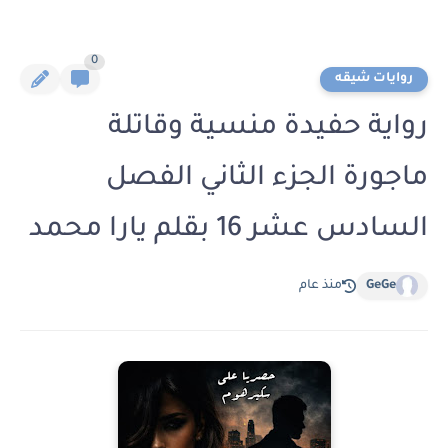
0
روايات شيقه
رواية حفيدة منسية وقاتلة
ماجورة الجزء الثاني الفصل
السادس عشر 16 بقلم يارا محمد
GeGe
منذ عام