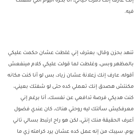
إنت عارف إنك دمرت حياتي، أنا بكره اليوم اللي شفتك
فيه.
تنهد بحزن وقال: بعترف إني غلطت عشان حكمت عليكي
بالمظهر وبس، وغلطت لما قولت عليكي كلام مينفعش
أقوله، عارف إنك زعلانة عشان زياد، بس لو أنا كنت مكانه
مكنتش هصدق إنك تعملي كده حتى لو شفتك بعيني،
كنت هديكي فرصة تدافعي عن نفسك، أنا برغم إني
معرفكيش سألتك ليه روحتي هناك، كان عندي فضول
أعرف الحقيقة منك إنتي، لكن هو راح ارتبط بسالي تاني
يوم، سيبك من إنه عمل كده عشان يرد كرامته زي ما