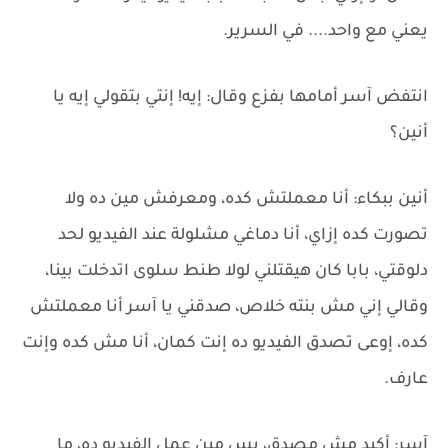
يعني مع واحد.... في السرير.
انتفض آسر أمامها بفزع وقال: إيه! إنتي بتقولي إيه يا
أنين؟
أنين ببكاء: أنا معملتش كده، ومعرفش مين ده ولا
تصورت كده إزاي، أنا دماغي مشلولة عند الفيديو لحد
دلوقتي، بابا كان هيقتلني لولا طنط سلوى اتدخلت بينا،
وقالي إني مش بنته خلاص، صدقني يا آسر أنا معملتش
كده، إوعى تصدق الفيديو ده إنت كمان، أنا مش كده وإنت
عارف.
آسر: أكيد مش مصدق، بس مين عمل الفيديو ده، ما