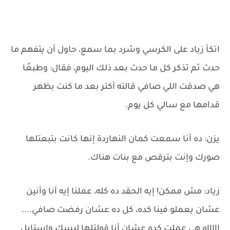
اتكأ زياد على الكرسي وشرد بما سمع، حاول أن يتفهم ما
حدث ثم تذكر كل ما حدث بعد ذلك اليوم، فقال: وطبعًا
هي صدقت اللي صافي قالته أكتر بعد ما كنت بظهر
قدامها مع سالي كل يوم.
يزن: ده أنا سمعت كمان النهاردة إنها كانت بتبعتلها
صورك وإنت بترقص مع بنات هناك.
زياد: مش ممكن! إيه الحقد ده كله، عملنا إيه أنا وأنين
عشان يعملو فينا كده، كل ده عشان رفضت صافي....
اااااه هي عملت كده عشان أنا قولتلها لبسك واستايل