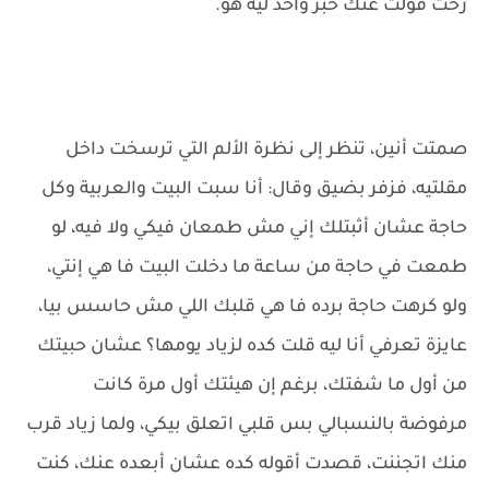
رحت قولت عنك خبر واحد ليه هو.
صمتت أنين، تنظر إلى نظرة الألم التي ترسخت داخل
مقلتيه، فزفر بضيق وقال: أنا سبت البيت والعربية وكل
حاجة عشان أثبتلك إني مش طمعان فيكي ولا فيه، لو
طمعت في حاجة من ساعة ما دخلت البيت فا هي إنتي،
ولو كرهت حاجة برده فا هي قلبك اللي مش حاسس بيا،
عايزة تعرفي أنا ليه قلت كده لزياد يومها؟ عشان حبيتك
من أول ما شفتك، برغم إن هيئتك أول مرة كانت
مرفوضة بالنسبالي بس قلبي اتعلق بيكي، ولما زياد قرب
منك اتجننت، قصدت أقوله كده عشان أبعده عنك، كنت