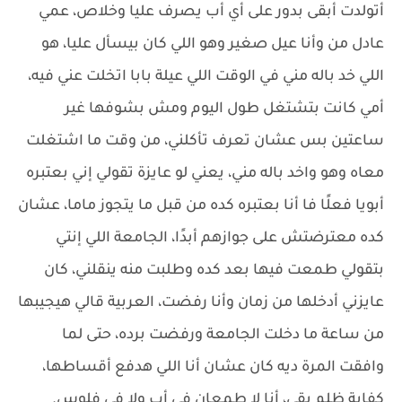
أتولدت أبقى بدور على أي أب يصرف عليا وخلاص، عمي
عادل من وأنا عيل صغير وهو اللي كان بيسأل عليا، هو
اللي خد باله مني في الوقت اللي عيلة بابا اتخلت عني فيه،
أمي كانت بتشتغل طول اليوم ومش بشوفها غير
ساعتين بس عشان تعرف تأكلني، من وقت ما اشتغلت
معاه وهو واخد باله مني، يعني لو عايزة تقولي إني بعتبره
أبويا فعلًا فا أنا بعتبره كده من قبل ما يتجوز ماما، عشان
كده معترضتش على جوازهم أبدًا، الجامعة اللي إنتي
بتقولي طمعت فيها بعد كده وطلبت منه ينقلني، كان
عايزني أدخلها من زمان وأنا رفضت، العربية قالي هيجيبها
من ساعة ما دخلت الجامعة ورفضت برده، حتى لما
وافقت المرة ديه كان عشان أنا اللي هدفع أقساطها،
كفاية ظلم بقى، أنا لا طمعان في أب ولا في فلوس.