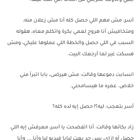
جنبي وحاولت تخرجني من الحالة اللي كنت فيها.
آسر: مش مهم اللي حصل كله أنا مش زعلان منه،
ومتخافيش أنا هروح لعمي بكرة واتكلم معاه، هقوله
السبب في اللي حصل والخطة اللي عملوها عليكي، ومش
هسكت غير لما أرجعك البيت.
انسابت دموعها وقالت: مش هيرضى، بابا اتبرأ مني
خلاص. عمره ما هيسامحني.
آسر بتعجب: ليه؟! حصل إيه لده كله؟
زاد بكائها وقالت: أنا اتفضحت يا آسر، معرفش إيه اللي
حصل أو إزاي، بس حد بعت لبابا فيديو ليا وأنا.... وأنا