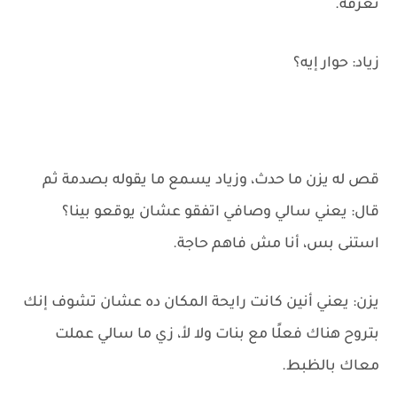
تعرفه.
زياد: حوار إيه؟
قص له يزن ما حدث، وزياد يسمع ما يقوله بصدمة ثم
قال: يعني سالي وصافي اتفقو عشان يوقعو بينا؟
استنى بس، أنا مش فاهم حاجة.
يزن: يعني أنين كانت رايحة المكان ده عشان تشوف إنك
بتروح هناك فعلًا مع بنات ولا لأ، زي ما سالي عملت
معاك بالظبط.