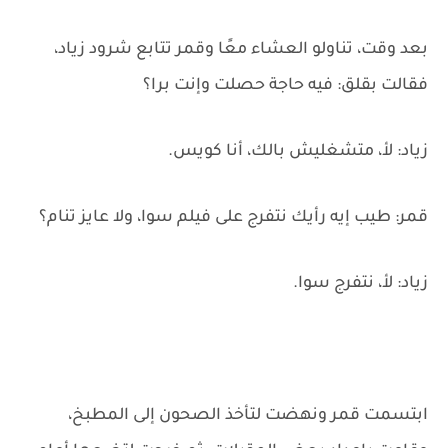
بعد وقت، تناولو العشاء معًا وقمر تتابع شرود زياد،
فقالت بقلق: فيه حاجة حصلت وإنت برا؟
زياد: لأ، متشغليش بالك، أنا كويس.
قمر: طيب إيه رأيك نتفرج على فيلم سوا، ولا عايز تنام؟
زياد: لأ، نتفرج سوا.
ابتسمت قمر ونهضت لتأخذ الصحون إلى المطبخ،