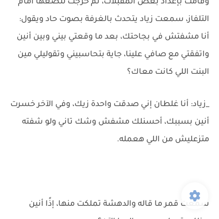
وقامت بإعداد بعض المقبلات، ثم خرجت لتضعها أمام
التلفاز، سمعت زياد يتحدث بالغرفة بصوت حاد ويقول:
أنا مشفتش في بجاحتك، بعد ما وقعتي بيني وبين أنين
واتفقتي مع صافي علينا، جاية بتحاسبيني وتقوليلي مين
البنت اللي كانت معاك؟
_زياد: أنا غلطان إني صدقت واحدة زيك، وفي الآخر خسرت
أنين بسببك، أحسنلك مشفش وشك تاني ولو شفته
متزعليش من اللي هعمله.
سمعت قمر ما قاله والدهشة تملكت منها، إذًا أنين