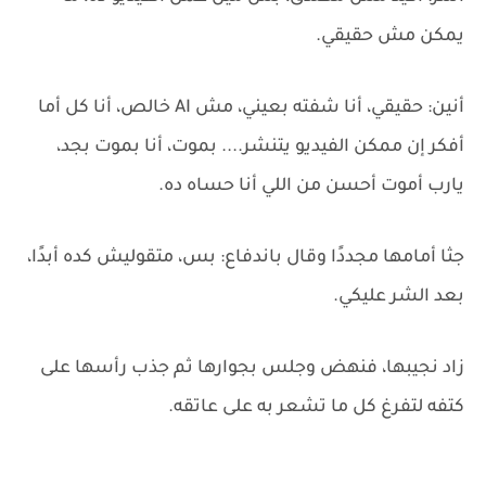
يمكن مش حقيقي.
أنين: حقيقي، أنا شفته بعيني، مش AI خالص، أنا كل أما
أفكر إن ممكن الفيديو يتنشر.... بموت، أنا بموت بجد،
يارب أموت أحسن من اللي أنا حساه ده.
جثا أمامها مجددًا وقال باندفاع: بس، متقوليش كده أبدًا،
بعد الشر عليكي.
زاد نجيبها، فنهض وجلس بجوارها ثم جذب رأسها على
كتفه لتفرغ كل ما تشعر به على عاتقه.