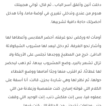
دخلت أنين وأغلق آسر الباب ، ثم قال: ثواني هجيبلك
هدوم من عندي وتدخلي تغيري في أوضة ماما، وأنا هدخل
أحضرلك حاجة دافية تشربيها.
أومأت له وركض نحو غرفته، أحضر الملابس وأعطاها لها
وأشار نحو الغرفة، ثم دخل ليعد لها مشروب الشيكولاتة
الدافئ. خرج من المطبخ ووجدها تجلس على الأريكة ولا
تزال تشعر بالبرد، وضع المشروب بيدها، ثم ذهب ليحضر
لها غطاءًا، ثم اقترب منها وجثا أمامها ووضع الغطاء
حولها، ثم نظر لها وهي شاردة بحزن، قالت: أنا آسفة على
الكلام اللي قولته إمبارح، كنت متعصبة وزعلانة من اللي
عملوه فيا، بس إنت ملكش ذنب، إنت الوحيد اللي وقفت