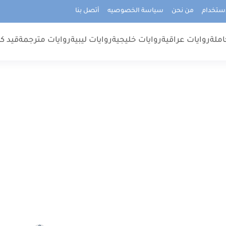
استخدام
من نحن
سياسة الخصوصيه
أتصل بنا
املة
روايات عراقية
روايات خليجية
روايات ليبية
روايات مترجمة
قيد كت