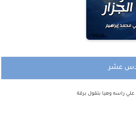
سادس عشر
لي راسه وهيا بتقول برقة