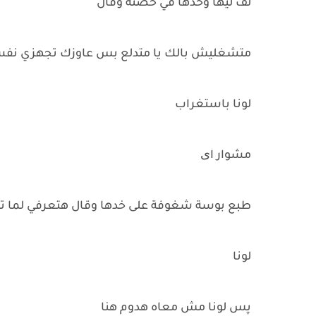
لف ليها وخدها في حضنه وقال
متشغليش بالك يا متدلع بس عاوزك تجهزي نفس
لونا باستغراب
مشوار ای
طبع بوسة شغوفة على خدها وقال هتعرفي لما ت
لونا
پس لونا مش معاه هدوم هنا