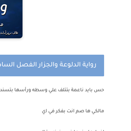
رواية الدلوعة والجزار الفصل ال
حس بايد ناعمة بتتلف علي وسطه ورأسها بتسند ع
مالكي ها صم انت بفكر في اي