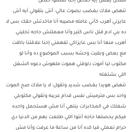
ممكن يعمل إيه خلاص إحنا نمشوا خلص
تنهض ملاك بغضب بصوت عالي: أنتى بتقولي أيه أنتى
عايزني أهرب كأني عامله مصيبه أنا ماخدتش حقك بس لا
ده بني ادم قتل ناس كتير وأنا معملتش حاجه تخليني
أهرب منها أنا بس عايزاكي تفهمني إحنا علاقتنا باظت
مع بعض وبقيت وحشه بسبب الموضوع ده وأنا لو
مكتوب ليا أموت دلوقتي هموت ملهوش دعوه الشغل
اللي بشتغله
تنهض هويدا بغضب شديد وتقول: لا يا ملاك صح الموت
واحد بس مترميش نفس قدام عريبه وتقولي مكتوبلي
شغلك في المخابرات ينتهي أنا مش هستحمل واحده
فيكم يحصلها حاجه أنتوا اللي طلعت بهم من الدنيا دي
حرام تعملي فيا كده أنا من ساعة ما عرفت وأنا مش