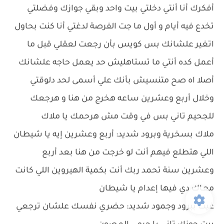
أفكرك أنا أنتي دخلتي بيت واحد وبقي جوازك وفضلتي
تخدع فيه أيام و أول ما جت الفرصة لدغتي أنا كنت بحاول
اتغير علشانك بس كويس بأن رجعت لعقلي قبل ما
أعمل كده أنتي ما تستاهليش حد يعمل حاجه علشانك
أصلا اه صح متنسيش بأنك علي أسمى لحد دلوقتي
وخلال أربع وعشرين ساعه هخرج من هنا و هرجعك
للجحيم تاني بس في وقت مش هرحمك يا ملاك
ملاك بسخرية وبرود شديد: أربع وعشرين إيه يا شيطان
اللي هتطلع فيهم أنت لو خرجت من هنا بعد أربع
وعشرين سنة تحمد ربك أنت بكمية الهيروين اللي كانت
معاك دي فيها إعدام يا شيطان
غيث ببرود وجمود شديد: حضري نفسك علشان ترجعي