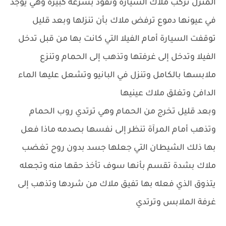
المنزل تركب ملاك السياره وتقود بسرعه كبيره وهي يوجد
في عيونها دموع ترفض ملاك بأن تنزلها وبعد قليل
توقفت السيارة أمام الفيلا التي كانت بها من قبل تدخل
الفيلا وتدخل إلى غرفتها وتذهب إلى الحمام وتنزع
ملابسها بالكامل وتنزل في البانيو وتشعل عليها الماء
الدافئ وتغلق ملاك عينيها
وبعد قليل تخرج من الحمام وهي ترتدي روب الحمام
وتذهب أمام المرآة تنظر إلى نفسها بصدمه ماذا فعل
بها ذلك الشيطان التي جعلها جسد بدون روح تغضب
ملاك بشدة تقسم بأنها سوف تأخذ حقها منه وتجعله
يتذوق الذي فعله بها تفيق ملاك من شردها وتذهب إلى
غرفة الملابس وترتدي