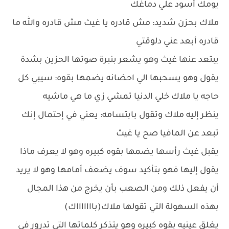
يومك أسود علي دماغك
ملاك بحزن شديد: مش قادره يا غيث مش قادره والله ما
قادره أبعد عني دلوقتي
يبتعد عنها غيث وهو يشعر بنبرة صوتها الحزين بشدة
يقول وهو يسحبها الي احضانه يضمها بقوه: سيبي كل
حاجه يا ملاك خلي الدنيا تمشي زي ما هي ماشيه
ينظر إليه ملاك وتقول بابتسامه: يعني في إحتمال إنك
تبعد عن المافيا صح يا غيث
يقبل غيث رأسها يضمها بقوه كبيره وهو لا يعرف ماذا
يقول إليها فهو بتأكيد سوف يضعف أمامها وهو لا يريد
أن يفعل ذلك ومن الصعب بأن يخرج من هذا المجال
بهذه السهولة التي تقولها ملاك(باااااااك)
يغلق عينيه بقوه كبيره وهو يتذكر كلماتها التي تدرور في