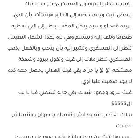
بإسمه ينظر إليه ويقول العسكري: في حد عايزك
ينهض غيث ويذهب معه إلى الخارج هو متأكد بأن الذي
يريده فهد او وسيم يدخل المكتب ينظر إلى التي تعطيه
ظهرها وتلف إليه وتبتسم وهي تره بهذا الشكل التعيس
تنظر إلى العسكري وتشير إليه بأن يذهب وبالفعل يذهب
العسكري تنظر ملاك إلى غيث وتقول ببرود وشفقة
مصتنعه: تؤ تؤ يا حرام بقي غيث الهلالي يحصل معه كده
لا بجد صعبت عليا أوي
غيث ببرود وجمود شديد: بقي جايه تشمتي فيا يا بت
ال$$$$$
ملاك بغضب شديد: أحترم نفسك يا حيوان ومتنساش
نفسك
يسحبها غيث من يدها ويلفها خلف ضهرها ويسحبها