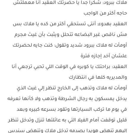
ملاك ببرود: شكرا جدا يا حضرتك العقيد أنا معملتش
حاجه أكتر من الواجب
العقيد بهدوء: أنتى تستحقي أكتر من كده يا ملاك بس
مش ناقص غير البضاعه تتحلل ويثبت بأن غيث مجرم
أومأت له ملاك ببرود شديد وتقول: كنت جايه لحضرتك
علشان أخد إجازه فترة
العقيد: براحتك يا كوبره في الوقت اللي تحبي ترجعي أنا
والمديريه كلها في انتظارك
أومأت له ملاك وتذهب إلى الخارج تنظر إلي غيث الذي
يدخل يمسكون به رجال الشرطة وتذهب ولا كأنها تعرفه
في يوم ما تركب السيارتها وتقود بسرعه كبيره وبعد
قليل توقفت أمام الفيلا التي به عائلتها تنزل وتدخل تنظر
إليهم تنهض هويدا بصدمه تدخل ملاك وتنهض سندس