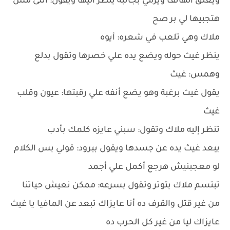
ويغلق الهاتف ويرمي بجانبه ينظر اليها ويقول: أنتى مش
هتجبيها لي بر صح
ملاك وهي تلعب في شعره: أيوه
ينظر غيث حوله ويضع يده علي خصرها وتقول بدلع
وهمس: غيث
يقول غيث برغبة وهو يضع أنفه علي رقبتها: عيون وقلب
غيث
تنظر إليه ملاك وتقول: سبني عايزه كلمك بأدب
يبعد غيث يده عن جسدها ويقول ببرود: قولي بس الكلام
لو معجبنيش هرجع أكمل علي أجمد
تبتسم ملاك بتوتر وتقول بسرعه: ممكن نعيش حياتنا
من غير قتل والقرف ده أنا عايزاك تبعد عن المافيا يا غيث
عايزاك ليا من غير كل الحرب ده