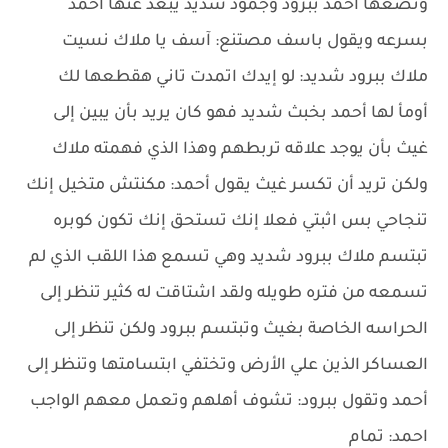
وتضعها أحمد ببرود وجمود شديد يبعد عنها أحمد
بسرعه ويقول باسف مصتنع: آسف يا ملاك نسيت
ملاك ببرود شديد: لو إيدك اتمدت تاني هقطعها لك
أومأ لها أحمد بخبث شديد فهو كان يريد بأن يبين إلى
غيث بأن يوجد علاقه تربطهم وهذا الذي فهمته ملاك
ولكن تريد أن تكسر غيث يقول أحمد: مكنتش متخيل إنك
تنجاحي بس اثبتي فعلا إنك تستحق إنك تكون كوبره
تبتسم ملاك ببرود شديد وهي تسمع هذا اللقب الذي لم
تسمعه من فتره طويله ولقد اشتاقت له كثير تنظر إلى
الحراسه الخاصة بغيث وتبتسم ببرود ولكن تنظر إلى
العساكر الذين علي الأرض وتختفي ابتسامتها وتنظر إلى
أحمد وتقول ببرود: تشوف أهلهم وتعمل معهم الواجب
احمد: تمام