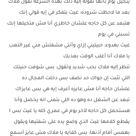
يتخيل يوم بأنها تقوله إليه ذلك بهذه السرعة تقول ملاك
بعد ما لاحظت شروده: غيث بتفكر في إيه قولي إنك
هتبعد عن كل حاجه علشان خاطري أنا مش متخيلها إنك
تسبني في يوم
غيث بهدوء: حبيتيني إزاي وأنتي مشفتش مني غير التعب
يا ملاك أنا أغلب الوقت بعذبك
تنظر إليه ملاك بحب شديد وتقول: بس شوفت حنيتك
اللي تثبت إن جواك حد نضف بس دخلت المجال ده
علشان حاجه أنا مش عايزه أعرف إيه هي بس عايزاك
تبعد عن الشغل ده وهو ده اللي بتمنى انه يحصل وأنا
هستحمل كل حاجه لآخر يوم في عمري كله يا غيث بس ا
يقطع كلامها غيث الذي وضع يده على شفتيها ويقول
بهمس أمام أذنها: بس كفايه يا ملاك مش عايز أسمع