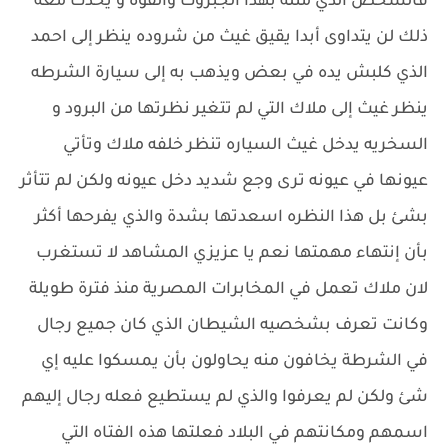
فالشخص الذي مثله بهذا الجبروت والقوه و يحدث معه
ذلك لن يتداوى أبدا يقيق غيث من شروده ينظر إلى احمد
الذي كلبش يده في بعض ويذهب به إلى سيارة الشرطه
ينظر غيث إلى ملاك التي لم تتغير نظرتها من البرود و
السخريه يدخل غيث السياره تنظر خلفه ملاك وتأتي
عيونها في عيونه ترى وجع شديد دخل عيونه ولكن لم تتأثر
بشئ بل هذا النظره اسعدتها بشدة والذي يفرحها أكثر
بأن إنتهاء مهمتها نعم يا عزيزي المشاهد لا تستغرب
لان ملاك تعمل في المخابرات المصرية منذ فترة طويلة
وكانت تعرف بشخصيه الشيطان الذي كان جميع رجال
في الشرطة يخافون منه يحاولون بأن يمسكوا عليه إي
شئ ولكن لم يعرفوا والذي لم يستطيع فعله رجال إليهم
اسمهم ومكانتهم في البلاد فعلتها هذه الفتاه التي