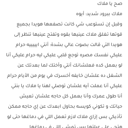
صح يا ملاك
ملاك ببرود شديد: أيوه
وقبل إن تستوعب شي كانت تصفعها هويدا بجميع
قوتها تغلق ملاك عينيها بقوه وتفتح عينيها تنظر إلى
هويدا التي قالت بصوت عالي بشدة: أنتي ايييييه حرام
عليكي نفسك مصره توجع قلبي عليكي ليه حرام عليكي أنا
لو بعمل كده فعلشانك أنتي وأختك لما بعدتك عن
الشغل ده علشان خايفه أخسرك في يوم من الأيام حرام
عليكي أنا عملت أيه علشان توصلي لهنا يا ملاك يا بنتي
أنا طول عمرك وأنا بعمل كل حاجه علشان تعيش
حياتك و تكوني كويسه بحاول ابعدك عن إي حاجه ممكن
تأذيكي بس إزاي ملاك لازم تعمل اللي في دماغها حتى لو
هتجي علي عيلتها بس تمشي اللي في دماغها