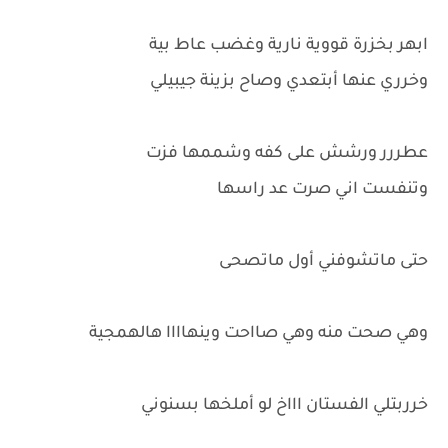
ابهر بخزرة قووية نارية وغضب عاط بية
وخرري عنها أبتعدي وصاح بزينة جيبيلي
عطررر ورشش على كفه وشممها فزت
وتنفست اني صرت عد راسها
حتى ماتشوفني أول ماتصحى
وهي صحت منه وهي صااحت وينهاااا هالهمجية
خرربتلي الفستان اااخ لو أملخها بسنوني