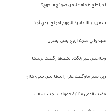
تخيلطج ٣ منه عليمن صوتج مبحوح؟
سمررر ياااا حقيرة اليووم اموتج بيدي أجت
علية واني صرت اروح يمنى يسرى
ومااحس غير زلگت. بكعبها رگضت لزمتها
ربي ستر ماوگعت على راسها بس شوو هااي
فقدت الوعي متأثرة هوواي بالمسلسلات