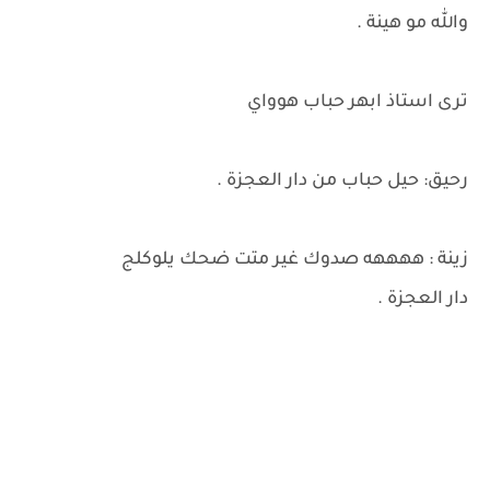
والله مو هينة .
ترى استاذ ابهر حباب هوواي
رحيق: حيل حباب من دار العجزة .
زينة : ههههه صدوك غير متت ضحك يلوكلج
دار العجزة .