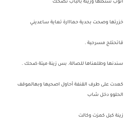
انوب شثگلها وزينه بالباب تضحك
خزرتها وصحت بحدية حمااارة تعاية ساعديني
قاتحتلج مسرحية .
سندنها وطلعناها للصالة. بس زينة ميتة ضحك .
كعدت على طرف القنفة أحاول اصحيها وبهالموقف
الحلوو دخل شاب
زينة كبل كمزت وكالت