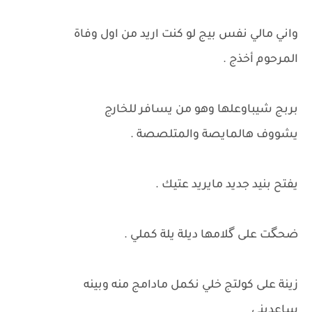
واني مالي نفس بيج لو كنت اريد من اول وفاة
المرحوم أخذج .
بربج شيباوعلها وهو من يسافر للخارج
يشووف هالمايصة والمتلصصة .
يفتح بنيد جديد مايريد عتيك .
ضحگت على گلامها ديلة يلة كملي .
زينة على كولتج خلي نكمل مادامج منه وبينه
ساعديني