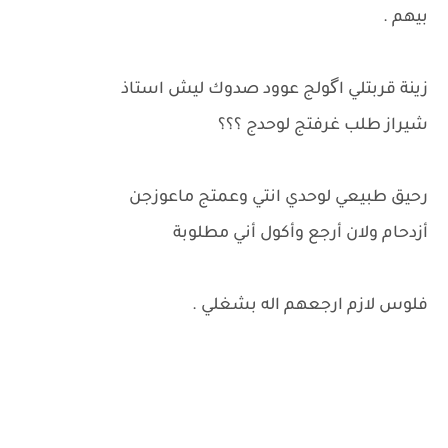
بيهم .
زينة قربتلي اگولج عوود صدوك ليش استاذ
شيراز طلب غرفتج لوحدج ؟؟؟
رحيق طبيعي لوحدي انتي وعمتج ماعوزجن
أزدحام ولان أرجع وأكول أني مطلوبة
فلوس لازم ارجعهم اله بشغلي .