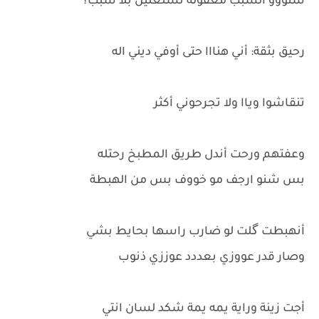
شنووو السبب معقولة تشتغلين بلا سبب؟
رحيق بثقة: أني هنااا حتى أوفي ديني اله
تنقاشوا وياا ولا تجرحوني أكثر
وعفتهم ورحت أندل طريق المطبخ رحتله
بس شنو ارجف مو خووف بس من الهبطة
أنهبطت گلت لو ضارب راسها بحايط بشي
وصار قدر عووزي بعددد عوززي ذنوب
أجت زينة وراية يمه يمة شكد لسان انتي