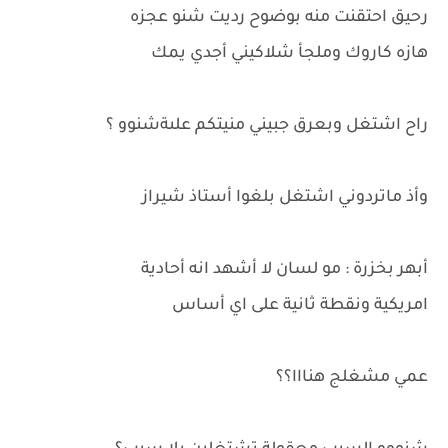
رحيق احتقنت منه بوضوح رديت شنو عجزه
هازه كاروك وملجأ شلاكيني أجدي يمك
راح اشتغل وبعرق جبيني منيتكم علىةشنوو ؟
وأذ ماتردوني اشتغل بلغوا أستاذ شيراز
أبهر بخزرة : مو لسان لا أشهد انه أحادية
امريكية ونقطة ثانية على اي أساس
عمي مشغلج هنااا؟؟