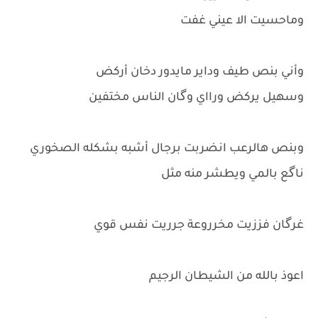
وماحسيت الا عيني غفت
وأني بنص طيف وداير مايدور دخان أركض
وسهيل يركض ورااي وگان الناس مختفين
وبنص هالرعب انضربت برجال أشبه بشكله الصخوري
ناگع بالمي ويطشر منه مثل
غرگان فززيت مخرروعة جرريت نفس قوي
اعوذ بالله من الشيطان الرجيم