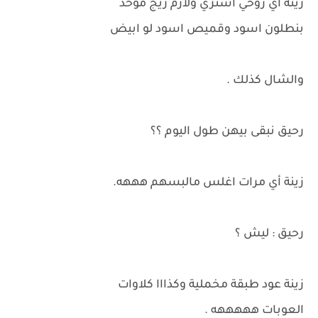
زينة أي روحي أشتري ولازم زيج موحد
بنطلون اسود وقميص اسود لو ابيض
والشال كذلك .
رحيق نبقى بيهن طول اليوم ؟؟
زينة أي مرات اغلس مالبسهم هههه.
رحيق : ليش ؟
زينة عود طبقة مخملية وكذااا كلاوات
العوبات هههههه .