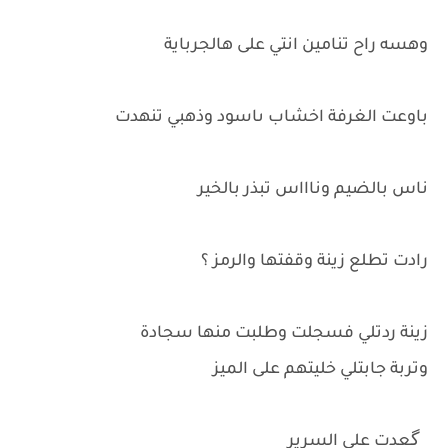
وهسه راح تنامين انتي على هالجرباية
باوعت الغرفة اخشاب ىاسود وذهبي تنهدت
ناس بالضيم وناااس تبذر بالخير
رادت تطلع زينة وقفتها والرمز ؟
زينة ردتلي فسجلت وطلبت منها سجادة
وتربة جابتلي خليتهم على الميز
گعدت على السرير