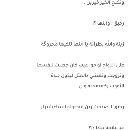
وتكلج الخير خيرين .
رحيق : وابنها ؟!!
زينة والله بطرانة يا ابنها تلكيها محروگة
على الزواج لو مو. عيب كان خطبت لنفسها
وتزوجت وتمشي بالمثل ليكول حلاة
الثووب ركعته منه وبي .
رحيق انصدمت زين معقولة استاءشيراز
عد علاقة بيها ؟؟!