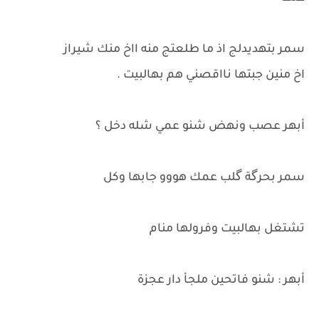
سمر بتهديدلج اذ ما طلعتج منه ااخ منك شيراز
اخ منين جبتها نااقصني هم بهالبيت .
أبهر عصب ونهض شنو عمي شله دخل ؟
سمر بحرگة گلب عمك هووو جابها وكل
تشتغل بهالبيت وفرولها منام
أبهر : شنو فاتحين ملجأ دار عجزة