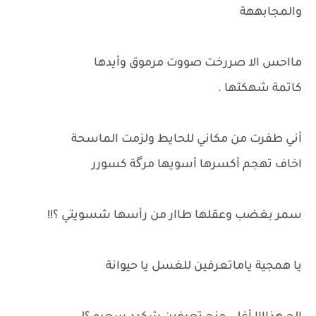
والمجابههة
مااحس الا صررخت صووت مرموق وأيدها
كاتمة شهكتها .
أني طفرت من مكاني للحايط ولزمت الماسحة
اخاف تهجم أكسرها أسويها مرگة كسورر
سمر بغضب وعقلها طاار من رأسها شسويتي ؟!!
يا همجية ياماتعرفين للغسل يا حيوانة