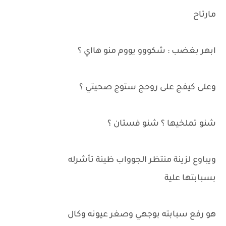
مارتاح
ابهر بغضب : شكووو يووم منو هااي ؟
وعلى كيفج على روحج ستوج صحيتي ؟
شنو تملخيها ؟ شنو فستان ؟
ويباوع لزينة منتظر الجوواب ظينة تأشرله
بسبابتها علية
هو رفع سبابته بوجهي وصغر عيونه وكال