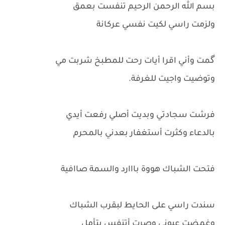
بسم الله الرحمن الرحيم تنفست بعمق
ولزمت راسي لكيت نفسي عركانة
گمت وأني اقرا أيات رحت للمطبخ شربت مي
وتوضيت واجيت للغرفة.
فرشت سجادتي وبديت أصلي رفعت أيدي
بالدعاء وكثرت أستغفار بعدني بالمحرم
فتحت الشباك هووة بااارد والسمة صاافية
سندت راسي على الحايط لبقرب الشباك
وغمضت عيوني وصرت أتنفس بتأمل