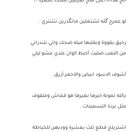
الج هذاااا أغلى منج تعرفين شكدد سعره ؟!
لو عمرج گله تشتغلين ماتگدرين تشتري .
رحيق بقووة وبقلبها ميته ضحك واني شدراني
من التعب ضليت أخبط الوان عندي عشو ليلي
أشوف الاسود ابيض والاحمر أزرق.
يالله نمونة خيرها بغيرها هو قماش وملفوف
مثل بردة التسعينات .
اشتريلج قطع تلث بعشرة ووديهن للخياطة