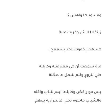
ومسويلها واهس ؟!
زينة لاا اااش وقربت علية
هسهت بخفوت لاحد يسمعج .
مرة سمعت أن هي معترفتله وكايلته
خلي نتزوج ونلم شمل هالعائلة
بس هو رافض وكايلها ابهر شاب واخته
والشباب ماحلوة نخلي هالحزازية بينهم