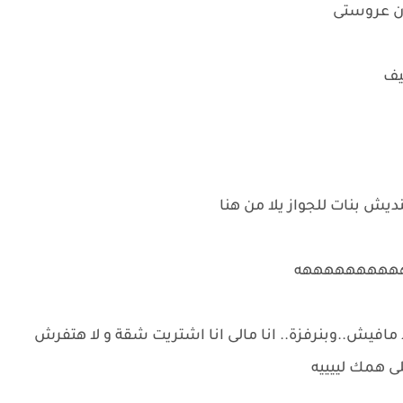
ن عروستى
سيف
نديش بنات للجواز يلا من هنا
هههههههههههه
 مافيش..وبنرفزة.. انا مالى انا اشتريت شقة و لا هتفرش
 همك لييييه