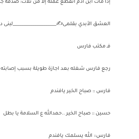
إذا مات ابن آدم انقطع عمله إلا من ثلاث: صدقة جار
العشق الأبدي بقلمى✍️____________________لبنى در
فـ مكتب فارس
رجع فارس شغله بعد اجازة طويلة بسبب إصابته 
فارس :: صباح الخير يافندم
حسين :: صباح الخير ..حمدالله ع السلامة يا بطل
فارس:: الله يسلمك يافندم