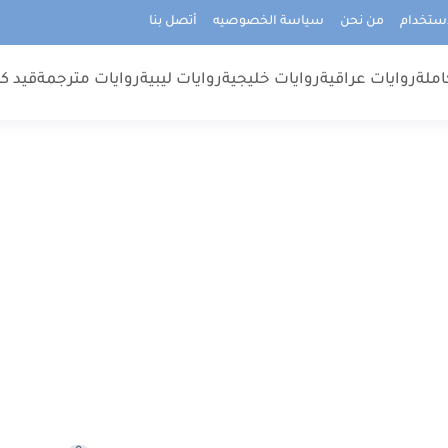
استخدام
من نحن
سياسة الخصوصيه
أتصل بنا
املة
روايات عراقية
روايات خليجية
روايات ليبية
روايات مترجمة
قيد كت