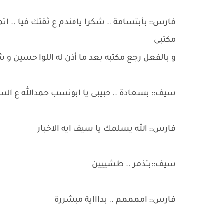
فارس:: بأبتسامة .. شكرا يافندم ع ثقتك فيا .. ا
مكتبى
و بالفعل رجع مكتبه بعد ما أذن له اللوا حسين و 
سيف:: بسعادة .. حبيبى يا ابونسب حمدالله ع الس
فارس:: الله يسلمك يا سيف ايه الاخبار
سيف::بتذمر .. طشييين
فارس:: اممممم .. بداااية مبشررة