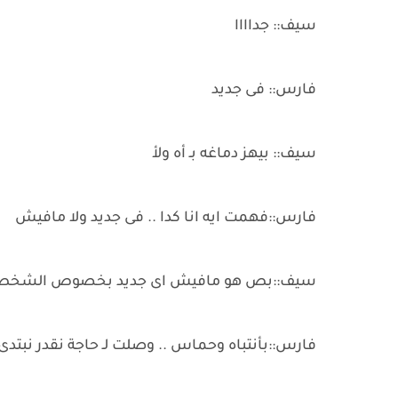
سيف:: جداااا
فارس:: فى جديد
سيف:: بيهز دماغه بـ أه ولأ
فارس::فهمت ايه انا كدا .. فى جديد ولا مافيش
سيف::بص هو مافيش اى جديد بخصوص الشخص المُقن
فارس::بأنتباه وحماس .. وصلت لـ حاجة نقدر نبتدى