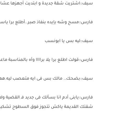
سيف::اشتريت شقة جديدة و ابتديت أجهزها عشا
فارس::مسح وشه بإيده بنفاذ صبر..أطلع برا يا
سيف::ليه بس يا ابونسب
فارس::قولت اطلع برا يلا براااا وأه بالمناسبة ماع
سيف::بضحك.. مالك بس فى ايه متعصب ليه.
فارس::يابنى أدم انا بسألك فى جديد فـ القضية ولا
شقتك القديمة ياكش تتجوز فوق السطوح تشكيلى