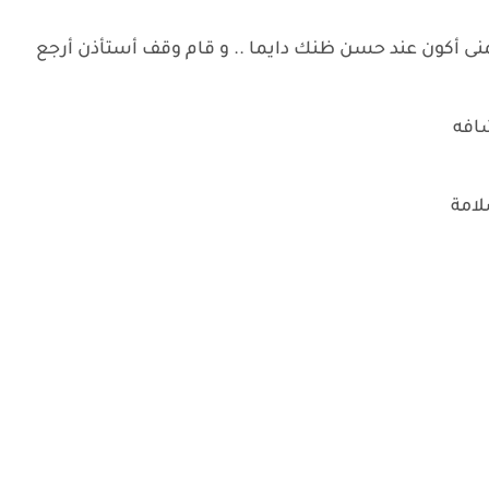
تمنى أكون عند حسن ظنك دايما .. و قام وقف أستأذن أرجع
شافه
لامة