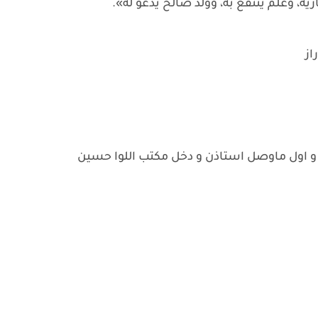
ية، وعلم ينتفع به، وولد صالح يدعو له».
از
و اول ماوصل استاذن و دخل مكتب اللوا حسين