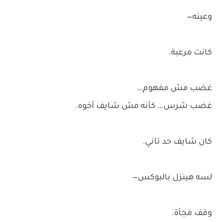
وعينه—
كانت مرعبة.
غضب مش مفهوم…
غضب شرس… كأنه مش شايف أخوه.
كان شايف حد تاني.
لسه هينزل بالبوكس—
وقف فجأة.