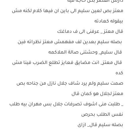
دارس القصر بكل حاجه فيه
معتز بص لعين سليم الى باين ان فيها كلام لكنه مش
بيقوله كعادته
قال معتز _ عرفنى الى ف دماغك
بصله سليم بعدين لف مفهمش معتز نظراته فين
قال سليم_ وحشتنى صالة الملاكمه
قال معتز_ انت مضايق فعايز تطلع الضرب فينا مش
كده
صمت سليم ولم يرد شاف جلال نازل من جناحه بص
معتز لجلال هو كمان قال
_ طلبت منى اشوف تصرفات جلال بس مهران بيه طلب
نفس الطلب بحرص
بصله سليم قال_ ازاى