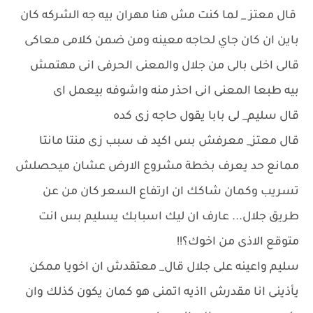
قال معتز _ لما كنت مش هنا مهران بيه جه الشركه كان
باين ان كان جاي لحاجه معينه ومن ضمن كلامى معاكى
قالى اخلى بالى من جلال والمعنى الحرفى انى مهتمش
بيه طبعا المعنى انى احذر منه واشوفه بيعمل اى
قال سليم_ لى بابا يقول حاجه زى كده
قال معتز_ معرفش بس اكيد ف سبب زى منتا مانتا
ممانع حد يعرف بخطة مشروع الارض عشان ميحصلش
تسريب وكمان شاكك ان ارتفاع السعر كان من عن
طريق جلال... عارف ان ليك اسبابك يسليم بس انت
متوقع الاذى من اخوك؟!!
سليم واعينه على جلال قال_ معتقدش ان اخويا ممكن
يأذينى انا مقدرش ااذيه اتمنى هو كمان يكون كذلك وان