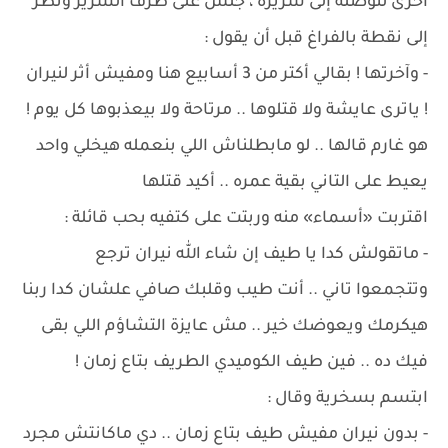
أخرى لتوصله إلى سريره ، جلس على طرف السرير ونظر
إلى نقطة بالفراغ قبل أن يقول :
- وآخرتها ! بقالي أكتر من 3 أسابيع هنا ومفيش أثر لنيران
! ياترى عايشة ولا قتلوها .. مرتاحة ولا بيعذبوها كل يوم !
هو غارم قالها .. لو مابطلناش اللي بنعمله هيخلي واحد
يعيط على التاني بقية عمره .. أكيد قتلها
اقتربت «أسماء» منه وربتت على كتفيه بحب قائلة :
- ماتقولش كدا يا طيف إن شاء الله نيران ترجع
وتتجمعوا تاني .. أنت طيب وقلبك صافي علشان كدا ربنا
هيكرمك ويعوضك خير .. مش عايزة التشاؤم اللي بقى
فيك ده .. فين طيف الكوميدي الطريف بتاع زمان !
ابتسم بسخرية وقال :
- بدون نيران مفيش طيف بتاع زمان .. دي ماكانتش مجرد