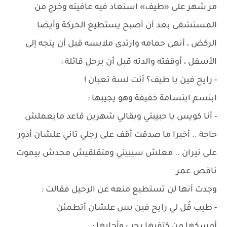
مر شهر على «طيف» استعاد فيه عافيته وخرج من
المستشفى بعد أن أصبح يستطيع الحركة وأيضا
الركض ، أنهى حمامه وارتدى ملابسه قبل أن يتجه إلى
الأسفل ، أوقفته والدته قبل أن يرحل قائلة :
- رايح فين يا طيف؟ أنت لسة تعبان !
ابتسم ابتسامة خفيفة وهو يجيبها :
- أنا كويس يا حبيبتي وبقالي شهرين قاعد مابعملش
حاجة .. أخيرا ما صدقت أقف على رجلي تاني علشان أدور
على نيران .. معلش سيبيني ومتقلقيش محدش بيموت
ناقص عمر
وجدت أنها لن تستطيع منعه عن الرحيل فقالت :
- طيب قُل لي رايح فين بس علشان أتطمئن
أمسكها من كتفيها بحب وأجابها :