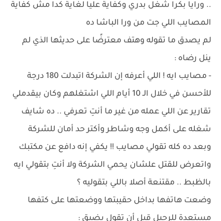
.. ورايا بكرا شغل بدري وكفاية عليا لغاية كدا مش كفاية
المصايب اللي جت من ورا الباشا ده
لم يصدق ما تقوله وهتف معترضًا على حديثها الذي لم
ينل رضاه :
- مصايب ايه ! اللي أعرفه إن الشركة اتبدلت 180 درجة
للأحسن في خلال الـ 10 أيام اللي اشتغلهم وكان بيقدملي
تقارير عن اللي عمله من غير ما أنتِ تعرفي .. ده شايف
شغله على أكمل وجه وشاطر وأكتر حد أمان للشركة
وبعد ده كله تقولي مصايب !! يكفي إنه دافع عن مكتبك
واتعرض للقتل علشان يحمي الشركة ولا أنتِ بتقولي ايه
بالظبط .. مقتنعة أصلا باللي بتقوليه ؟
وضعت هاتفها بداخل حقيبتها ووضعتها على كتفها
مستعدة للرحيل قبل أن تقول بضيق :