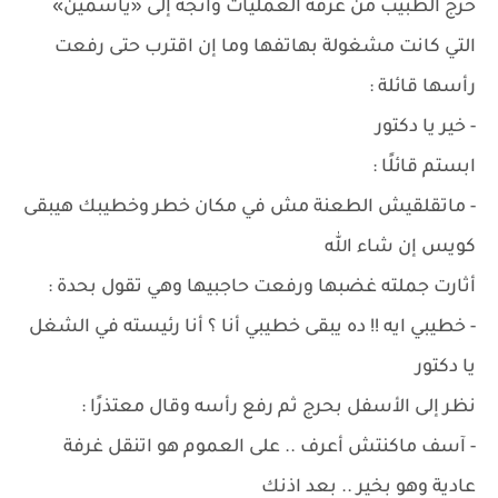
خرج الطبيب من غرفة العمليات واتجه إلى «ياسمين»
التي كانت مشغولة بهاتفها وما إن اقترب حتى رفعت
رأسها قائلة :
- خير يا دكتور
ابستم قائلًا :
- ماتقلقيش الطعنة مش في مكان خطر وخطيبك هيبقى
كويس إن شاء الله
أثارت جملته غضبها ورفعت حاجبيها وهي تقول بحدة :
- خطيبي ايه !! ده يبقى خطيبي أنا ؟ أنا رئيسته في الشغل
يا دكتور
نظر إلى الأسفل بحرج ثم رفع رأسه وقال معتذرًا :
- آسف ماكنتش أعرف .. على العموم هو اتنقل غرفة
عادية وهو بخير .. بعد اذنك