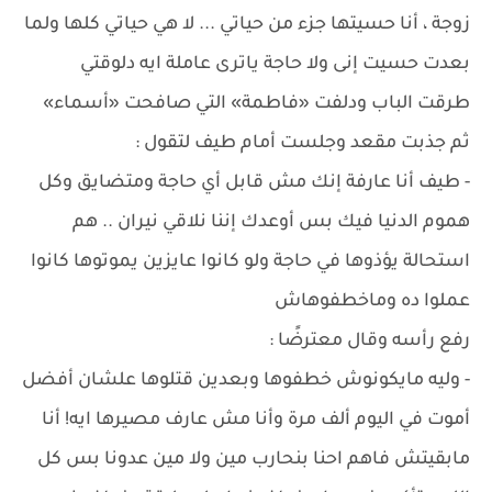
زوجة ، أنا حسيتها جزء من حياتي ... لا هي حياتي كلها ولما
بعدت حسيت إنى ولا حاجة ياترى عاملة ايه دلوقتي
طرقت الباب ودلفت «فاطمة» التي صافحت «أسماء»
ثم جذبت مقعد وجلست أمام طيف لتقول :
- طيف أنا عارفة إنك مش قابل أي حاجة ومتضايق وكل
هموم الدنيا فيك بس أوعدك إننا نلاقي نيران .. هم
استحالة يؤذوها في حاجة ولو كانوا عايزين يموتوها كانوا
عملوا ده وماخطفوهاش
رفع رأسه وقال معترضًا :
- وليه مايكونوش خطفوها وبعدين قتلوها علشان أفضل
أموت في اليوم ألف مرة وأنا مش عارف مصيرها ايه! أنا
مابقيتش فاهم احنا بنحارب مين ولا مين عدونا بس كل