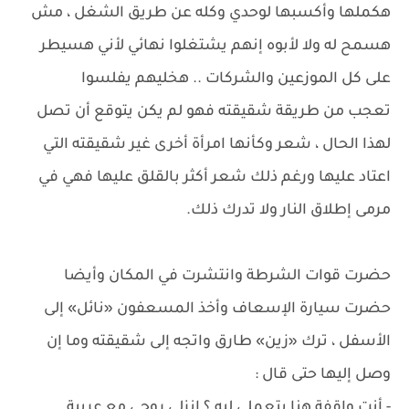
هكملها وأكسبها لوحدي وكله عن طريق الشغل ، مش
هسمح له ولا لأبوه إنهم يشتغلوا نهائي لأني هسيطر
على كل الموزعين والشركات .. هخليهم يفلسوا
تعجب من طريقة شقيقته فهو لم يكن يتوقع أن تصل
لهذا الحال ، شعر وكأنها امرأة أخرى غير شقيقته التي
اعتاد عليها ورغم ذلك شعر أكثر بالقلق عليها فهي في
مرمى إطلاق النار ولا تدرك ذلك.
حضرت قوات الشرطة وانتشرت في المكان وأيضا
حضرت سيارة الإسعاف وأخذ المسعفون «نائل» إلى
الأسفل ، ترك «زين» طارق واتجه إلى شقيقته وما إن
وصل إليها حتى قال :
- أنتِ واقفة هنا بتعملي ليه ؟ انزلي روحي مع عربية