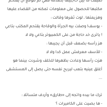
ضيقت ما بين حاجبيها بصدمة فهي لم تتوقع أن يقتحم
مكتبها للحصول على معلومات تمكنه من القضاء عليها
وهزيمتها ، لوت ثغرها وقالت :
- يوسف! وصلت بيه الجرأة والوقاحة يقتحم المكتب بتاعي
! ياترى خد حاجة من على الكمبيوتر بتاعي ولا لا
هز رأسه بضعف قبل أن يجيبها :
- للأسف معرفش عمل كدا ولا لا
هزت رأسها وعادت بظهرها للخلف وشردت بينما هو
أغلق عينيه بتعب ليريح نفسه حتى يصل إلى المستشفى
...
ترك ما بيده واتجه إلى «طارق» وأردف متسائلا :
- ها بصيت على الكاميرات ؟