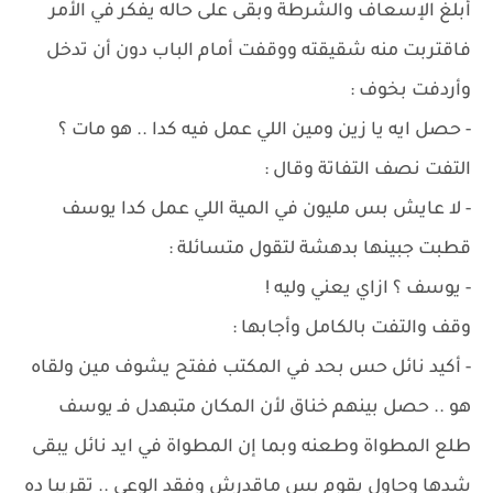
أبلغ الإسعاف والشرطة وبقى على حاله يفكر في الأمر
فاقتربت منه شقيقته ووقفت أمام الباب دون أن تدخل
وأردفت بخوف :
- حصل ايه يا زين ومين اللي عمل فيه كدا .. هو مات ؟
التفت نصف التفاتة وقال :
- لا عايش بس مليون في المية اللي عمل كدا يوسف
قطبت جبينها بدهشة لتقول متسائلة :
- يوسف ؟ ازاي يعني وليه !
وقف والتفت بالكامل وأجابها :
- أكيد نائل حس بحد في المكتب ففتح يشوف مين ولقاه
هو .. حصل بينهم خناق لأن المكان متبهدل فـ يوسف
طلع المطواة وطعنه وبما إن المطواة في ايد نائل يبقى
شدها وحاول يقوم بس ماقدرش وفقد الوعي .. تقريبا ده