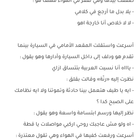
صفقت بيدها وهي تقفز في الهواء فهتف هو :
- يلا بدل ما أرجع في كلامي
- لا لا خلاص أنا خارجة اهو
أسرعت واستقلت المقعد الأمامي في السيارة بينما
تقدم هو ودلف إلى داخل السيارة وأدارها وهو يقول :
- ياااه أنا نسيت العربية بتتساق ازاي
نظرت إليه «رنّة» وقالت بقلق :
- ايه يا طيف هتعمل بينا حادثة وتموتنا ولا ايه نظامك
على الصبح كدا ؟
نظر إليها ورسم ابتسامة واسعة وهو يقول :
- اه ولو مش عاجبك روحي اركبي مواصلات يا قطة
أسرعت ورفعت كفيها في الهواء وهي تقول معتذرة :