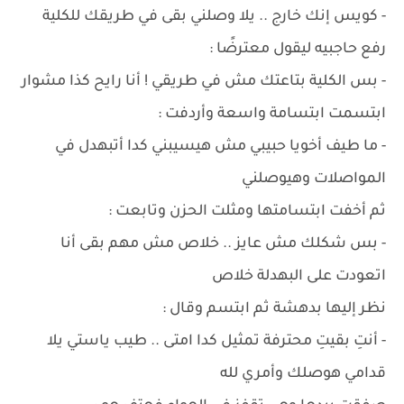
- كويس إنك خارج .. يلا وصلني بقى في طريقك للكلية
رفع حاجبيه ليقول معترضًا :
- بس الكلية بتاعتك مش في طريقي ! أنا رايح كذا مشوار
ابتسمت ابتسامة واسعة وأردفت :
- ما طيف أخويا حبيبي مش هيسيبني كدا أتبهدل في
المواصلات وهيوصلني
ثم أخفت ابتسامتها ومثلت الحزن وتابعت :
- بس شكلك مش عايز .. خلاص مش مهم بقى أنا
اتعودت على البهدلة خلاص
نظر إليها بدهشة ثم ابتسم وقال :
- أنتِ بقيتِ محترفة تمثيل كدا امتى .. طيب ياستي يلا
قدامي هوصلك وأمري لله