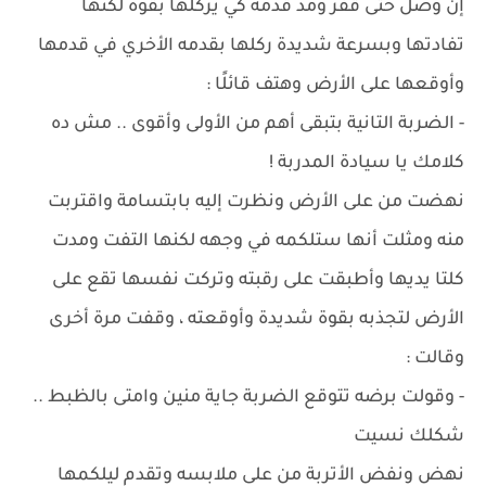
إن وصل حتى قفز ومد قدمه كي يركلها بقوة لكنها
تفادتها وبسرعة شديدة ركلها بقدمه الأخري في قدمها
وأوقعها على الأرض وهتف قائلًا :
- الضربة التانية بتبقى أهم من الأولى وأقوى .. مش ده
كلامك يا سيادة المدربة !
نهضت من على الأرض ونظرت إليه بابتسامة واقتربت
منه ومثلت أنها ستلكمه في وجهه لكنها التفت ومدت
كلتا يديها وأطبقت على رقبته وتركت نفسها تقع على
الأرض لتجذبه بقوة شديدة وأوقعته ، وقفت مرة أخرى
وقالت :
- وقولت برضه تتوقع الضربة جاية منين وامتى بالظبط ..
شكلك نسيت
نهض ونفض الأتربة من على ملابسه وتقدم ليلكمها