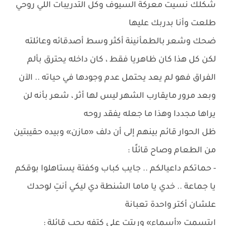
شكلك نسيت معركة السيوف وكل التدريبات اللي روحي
طلعت وأنا بدربك عليها
ضحك وشعر بالطمأنينة أكثر وسط أصدقائه وعائلته
لكن كل هذا كان ظاهريا فقط ، كان داخله يحترق بألم
الفراق فهو لم يعد يحتمل عدم وجودها في حياته .. الآن
وبعد مرور مايقارب الشهر ليس لها أثر ، شعر بأنه لن
يراها مجددا وهذا ما جعله يفقد روحه
ظل الحوار قائم بينهم إلى أن دلف «مازن» وبيده حقيبتين
من الطعام وصاح قائلًا :
- حماتكم داعيالكم .. جايب كباب وكفتة يستاهلوا بوقكم
يا جماعة .. خدي يا ماما الشنطة دي ليكي أنتِ لوحدك
علشان أكتر واحدة تعبانة
ابتسمت «أسماء» وربتت على كتفه بحب قائلة :