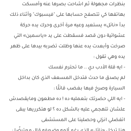
بنظرات مجهولة ثم اشاحت بصرها عنه وأمسكت
بهاتفها كي تتصفح حسابها على "فيسبوك" وأثناء ذلك
بدأ «نائل» يستعيد وعيه مرة أخرى وحرك يده حركة
عشوائية دون قصد فسقطت على يد «ياسمين» التي
صرخت وأبعدت يده عنها وظلت تضربه بيدها على ظهر
يده وهي تقول :
- ايه قلة الأدب دي .. ما تحترم نفسك
لم يصدق ما حدث فتدخل المسعف الذي كان بداخل
السيارة وصرخ فيها بغضب قائلًا :
- ايه اللي حضرتك بتعمليه ده ! ده مطعون ومايقصدش
علشان تتهجمي عليه بالشكل ده ؟ لو هتكرريها يبقى
اتفضلي انزلي وحصلينا على المستشفى
هنا تدخل «نائل» الذي رغم ألمه وضعفه قال معترضًا :