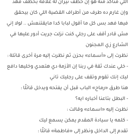
اللي متأكد منه هو إن خطف نيران له علاقة بخطف فهد
وإن غارم ده طرف من أطراف القضية اللي كان بيحقق
فيها فهد بس كل ما أقول لبابا كدا مايقتنعش .. لولا إني
مش قادر أقف على رجلي كنت نزلت جريت أدور عليها في
الشارع زي المجنون
نظرت إلى «أسماء» بحزن ثم نظرت إليه مرة أخرى قائلة :
- خلي عندك ثقة في ربنا إن الأزمة دي هتعدي وخليها دافع
ليك إنك تقوم وتقف على رجليك تاني
هنا طرق «رماح» الباب قبل أن يفتحه ويدخل قائلًا :
- البطل بتاعنا أخباره ايه؟
نظرت إليه «اسماء» وقالت :
- كلمه يا سيادة المقدم يمكن يسمع ليك
تقدم إلى الداخل ونظر إلى «فاطمة» قائلًا :