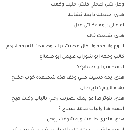
وهل شي زعجني كلش خليت وكمت
هدى:: حمدلله دايمه نشالله
ام عــلي::يمه مكالتي عدل
هدى::شبعت خاله
اباوع ولا حجه ولا كال عصبت بزايد وصعدت للغرفه ادردم
كالب وحهه ابو شوراب عليمن ابو صمااغ
احمد:: منو الو صماخ؟؟
هدى::يمه حسيت كلبي وكف هذه شصعده خوب حضج
يهده اليوم كتلج حلال
هدى::بتوتر هاا مو يمك نضربت رجلي بالباب وكلت هيج
احمد:: هاا والباب عدهه صماخ ؟
هدى::مادري طلعت ويه شوغت روحي