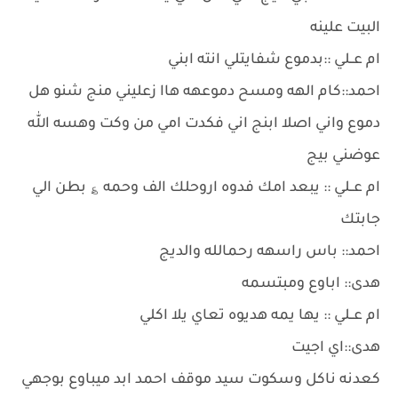
البيت علينه
ام عــلي ::بدموع شفايتلي انته ابني
احمد::كام الهه ومسح دموعهه هاا زعليني منج شنو هل
دموع واني اصلا ابنج اني فكدت امي من وكت وهسه الله
عوضني بيج
ام عــلي :: يبعد امك فدوه اروحلك الف وحمه ؏ بطن الي
جابتك
احمد:: باس راسهه رحمالله والديج
هدى:: اباوع ومبتسمه
ام عــلي :: يها يمه هديوه تعاي يلا اكلي
هدى::اي اجيت
كعدنه ناكل وسكوت سيد موقف احمد ابد ميباوع بوجهي