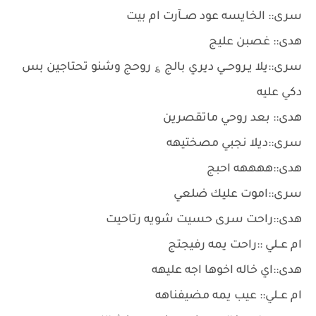
سرى:: الخايسه عود صــآرت ام بيت
هدى:: غصبن عليج
سرى::يلا يـروحــي ديري بالج ؏ روحج وشنو تحتاجين بس
دكي عليه
هدى:: بعد روحي ماتقصرين
سرى::ديلا نجبي مصختيهه
هدى::ههههه احبج
سرى::اموت عليك ضلعي
هدى::راحت سرى حسيت شويه رتاحيت
ام عــلي ::راحت يمه رفيجتج
هدى::اي خاله اخوها اجه عليهه
ام عــلي:: عيب يمه مضيفناهه