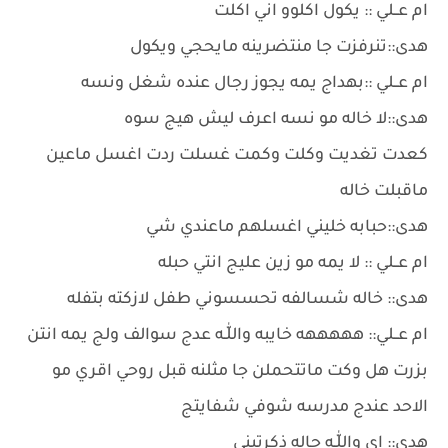
ام عــلي :: يكول اكلوو اني اكلت
هدى::تنرفزت جا منتضرينه مايحجي ويكول
ام عــلي ::بهداج يمه يجوز رجال عنده شغل ونسه
هدى::لا خاله مو نسه اعرف ليش هيج سوه
كعدت تغديت وكلت وكمت غسلت ردت اغسل ماعين
ماقبلت خاله
هدى::حبابه خليني اغسلهم ماعندي شي
ام عــلي :: لا يمه مو زين عليج انتي حبله
هدى:: خاله شسالفه تحسسوني طفل لازكته بتفله
ام عــلي:: هههههه خايبه واللّٰـه عدج سوالف ولج يمه انتن
بزرت هل وكت ماتتحملن جا مثلنه قبل روحي اقري مو
الاحد عندج مدرسه شوفي شفايتج
هدى:: اي واللّٰـه حاله ذكرتيني