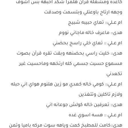
كاعده ومشغله قرآن هلمرا شكد احبهه بس اشوف
وجهه ارتاح باوعتلي وبتسمت وصدقت
ام عــلي:: تعاي حبيبه شبيج
هدى:: ماعرف خاله ماجاني نووم
ام عــلي :: تعاي خلي راسج بحضني
هدى:: خليت راسي بحضنهه وبقت تقره قرآن بصوت
مسموع حسيت جسمي كله ارتخهه وماحسيت غير
تكعدني
ام عــلي:: كومي خاله كعدي مو زين هلنوم هواي اني حبله
ولازم تاكلين وتتغذين
هدى:: تعرفين خاله كولش جوعانه اني
ام عــلي :: هسه اسوي غده
هدى::كامت للمطبخ كمت وياهه سوت مركه باميا وتمن