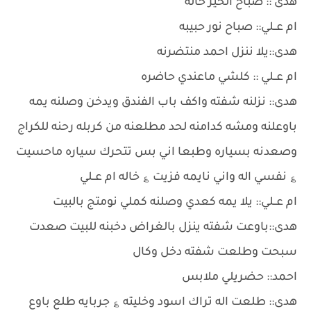
هدى :: صباح الخير خاله
ام عــلي:: صباح نور حبيبه
هدى::يلا ننزل احمد منتضرنه
ام عــلي :: كلشي ماعندي حاضره
هدى:: نزلنه شفته واكف باب الفندق ويدخن وصلنه يمه
باوعلنه ومشه كدامنه لحد مطلعنه من كربله رحنه للكراج
وصعدنه بسياره وطبعا اني بس تتحرك سياره ماحسيت
؏ نفسي اله واني نايمه فزيت ؏ خاله ام عــلي
ام عــلي:: يلا يمه كعدي وصلنه كملي نومتج بالبيت
هدى::باوعت شفته ينزل بالغراض دخبنه للبيت صعدت
سبحت وطلعت شفته دخل وكال
احمد:: حضريلي ملابس
هدى:: طلعت اله تراك اسود وخليته ؏ جربايه طلع باوع