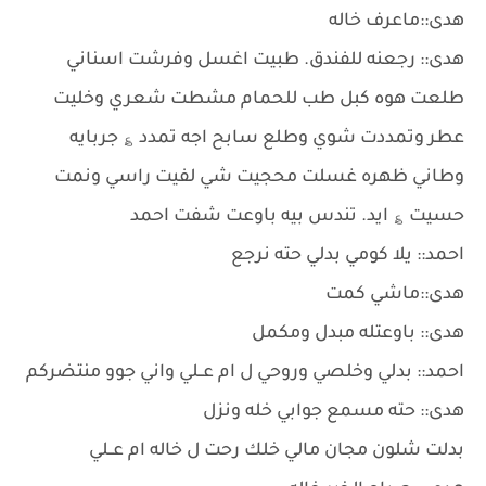
هدى::ماعرف خاله
هدى:: رجعنه للفندق. طبيت اغسل وفرشت اسناني
طلعت هوه كبل طب للحمام مشطت شعري وخليت
عطر وتمددت شوي وطلع سابح اجه تمدد ؏ جربايه
وطاني ظهره غسلت محجيت شي لفيت راسي ونمت
حسيت ؏ ايد. تندس بيه باوعت شفت احمد
احمد:: يلا كومي بدلي حته نرجع
هدى::ماشي كمت
هدى:: باوعتله مبدل ومكمل
احمد:: بدلي وخلصي وروحي ل ام عــلي واني جوو منتضركم
هدى:: حته مسمع جوابي خله ونزل
بدلت شلون مجان مالي خلك رحت ل خاله ام عــلي