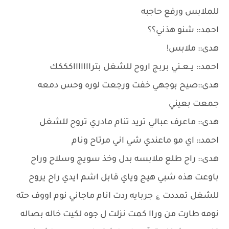
للملابس ورفع حاجبه
احمد:: شنو هذني؟؟
هدى:: ملابس!
احمد:: يــعــني بربج اروح للشغل بتراااااااكككك
هدى::صيح بوجهي خفت ورجعت لوره وحس دمعه
جمعت بعيني
هدى:: ماعرف عبالي تريد تنام مادري تروح للشغل
احمد:: اي مو ماعندي شي اني مرتاح ونام
هدى:: راح طلع ملابسه بدل وخذ سويج وسلاح وراح
باوعت هذه شبي هيج وياي قابل اشم ايدي راح يروح
للشغل تمددت ؏ جربايه ردت انام ماجاني نوم اووف حته
نومه طارت من وراا كمت نزلت ل جوه لكيت خاله بصاله