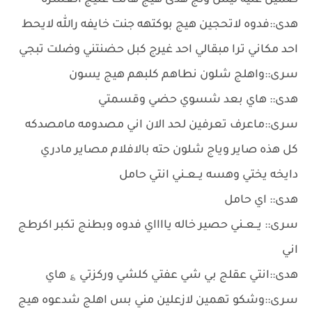
ضمين عليه ليش ولج هدى هيج هانت عليج العشره
هدى::فدوه لاتحجين هيج بوكتهه جنت خايفه رالله لايحط
احد مكاني ترا مبقالي احد غيرج كبل حضنتني وضلت تبجي
سرى::واهلج شلون نطاهم كلبهم هيج يسون
هدى:: هاي بعد شسوي حضي وقسمتي
سرى::ماعرف تعرفين لحد الان اني مصدومه مامصدكه
كل هذه صاير وياج شلون حته بالافلام مصاير مادري
دايخه يختي وهسه يــعــني انتي حامل
هدى:: اي حامل
سرى:: يــعــني حصير خاله يااااي فدوه وبطنج تكبر اكرطج
اني
هدى::انتي عقلج بي شي عفتي كلشي وركزتي ؏ هاي
سرى::وشكو تهمين لازعلين مني بس اهلج شدعوه هيج