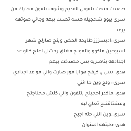
صعدت فتحت تلفوني القديم وشوف تلفون محترك من
سرى يبوو شحجيله هسه تصلت بيهه وجاني صوتهه
يرعد
سرى::ادبسززز طايحه الحض وينج صارلج شهر
اسبوعين ماكوو وتلفونج مغلق رحت ل اهلج كالو عد
اجدادهه بناصريه بس مصدكت بيهم
هدى::بس ؏ كيفج هوايا مور صارت واني مو عد اجدادي
سرى:: ولج وين جا انتي
هدى::ماكدر احجيلج بتلفون واني كلش محتاجتج
ومشتاقتلج تعاي ليه
سرى::وين انتي حته اجيج
هدى::طيتهه العنوان