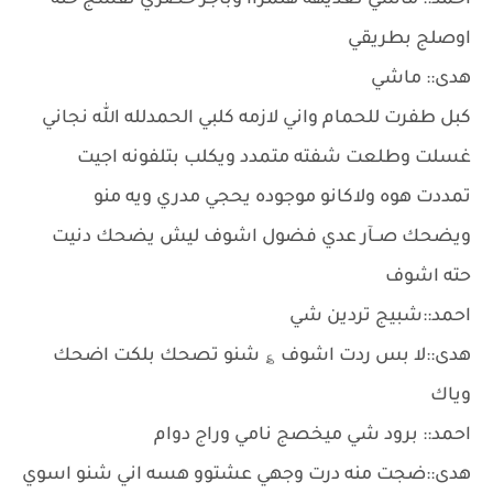
احمد:: ماشي نعديهه هلمراا وباجر حضري نفسج حته
اوصلج بطريقي
هدى:: ماشي
كبل طفرت للحمام واني لازمه كلبي الحمدلله الله نجاني
غسلت وطلعت شفته متمدد ويكلب بتلفونه اجيت
تمددت هوه ولاكانو موجوده يحجي مدري ويه منو
ويضحك صــآر عدي فضول اشوف ليش يضحك دنيت
حته اشوف
احمد::شبيج تردين شي
هدى::لا بس ردت اشوف ؏ شنو تصحك بلكت اضحك
وياك
احمد:: برود شي ميخصج نامي وراج دوام
هدى::ضجت منه درت وجهي عشتوو هسه اني شنو اسوي