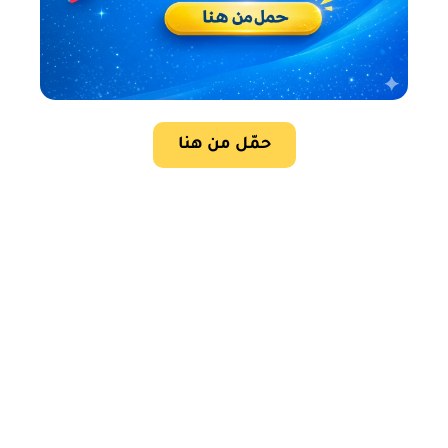
حمّل من هنا