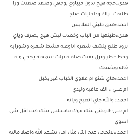
هدى::حجه هيج بدون ميباوع بوجهي وصعد صعدت ورا
طلعت تراك وداخليات صاح
احمد::هدى طيني الملابس
هدى::طيتهيا من الباب وكعدت ليش هيج يصرف وياي
برود طلع ينشف شعره اباوعله مشط شعره وشورابه
وحط عطر ونزل بقيت صافنه نزلت سمعته يحجي ويه
خاله ويضحك
احمد::هاي شنو ام علاوي الكباب غير يخبل
ام عــلي :: الف عافيه وليدي
احمد:: واللّٰـه جاي اتعبج ويانه
ام عــلي::لازعلني منك فوك مامخليني بيتك هذه اقل شي
اسوي
احمد ::لانحجي هيج انتي مثل امي يشهد الله واصلا ماليه