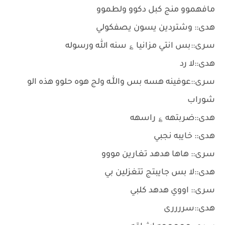
مافهموو منج كبل دكوو ولطموو
هدى:: وشتردين يسون يصفكولي
سرى::بس انتي مزانيا ؏ سنه الله ورسوله
هدى::لا رد
سرى::عوفينه هسه بس واللّٰـه ولج هوه حلوو هذه الو
شوراب
هدى::ضربتهه ؏ راسهه
هدى:: خايبه نجبي
سرى:: هاها هدهد تغارين مووو
هدى::لا بس جايبتج تتغزلين بي
سرى:: اووي هدهد كلبي
هدى::سررررى