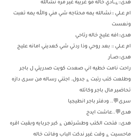
هدى::؏ــادي خاله مو غريبه غير مره نشالله
ام عــلي ::نشالله يمه محتاجه شي مني واللّٰـه يمه تعبت
ونعست
هدى::افه عليج خاله رتاحي
ام عــلي :: بعد روحي وذا ردتي شي كعديني امانه عليج
هدى::صــآر
راحت نامت خطيه اني صعدت كويت صدريتي ل باجر
وطلعت كتب رتبت ؏ جدول. اجتني رساله من سرى دازه
تحاضير مال باجر وكاتله
سرى💬.. ودفتر باجر انطيجيا
هدى💬..عاشت ايدج
هدى:: فتحت الكتب وطشرتهن ؏ كبر جربايه وبقيت اقره
ماحسيت ؏ وقت غير ندكت الباب وفاتت خاله