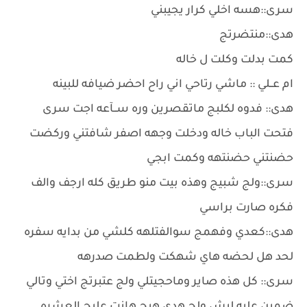
سرى::هسه اخلي كرار يجيبني
هدى::منتضرتج
كمت بدلت وكلت ل خاله
ام عــلي :: ماشي رتاحي اني راح احضر ضيافه للبينه
هدى:: فدوه لكلبج ماتقصرين وره ســآعه اجت سرى
فتحت الباب خاله ودخلت وجهه اصفر شافتني وركضت
حضنتني حضنتهه وكمت ابجي
سرى::ولج شبيج وهذه بيت منو طريق كله ارجف والف
فكره صارت براسي
هدى::كعدي وفهمج سوالفتلهه كلشي من بدايه سفره
لحد هل لحضه هاي شهكت ولطمت صدرهه
سرى:: كل هذه صاير وماحجيتلي ولج عتبرتج اختي وتالي