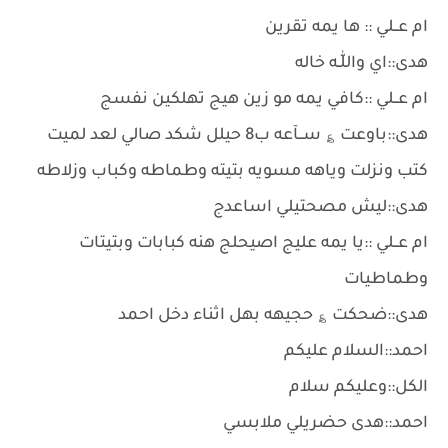
ام عــلي :: ها يمه تقرين
هدى::اي واللّٰـه خاله
ام عــلي ::كافي يمه مو زين هيج تهلكين نفسج
هدى::باوعت ؏ ســآعه ب8 حيلل شكد صالي لعد لميت
كتب ونزلت وياهه مسويه بتيته وطماطه وكباب وزلاطه
هدى::ليش مصحتيلي اساعدج
ام عــلي ::يا يمه عليج اصيحلج هنه كبابات وبتيتات
وطماطيات
هدى::ضحكت ؏ حجيهه بهل اثناء دخل احمد
احمد::السلام عليكم
الكل::وعليكم سلام
احمد::هدى حضريلي ملابسي