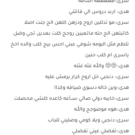
سرى::هههههه اشاقه
هدى:: اربد دروس الي فاتتني
سرى::مو تدللين اروح ودزهن كلهن الج جنت اصلا
كاتبتهن الج حته ماتعبين روحج كلت بعدين تجي وضل
تلطم مثل البومه شوفي عبني احس بيج كلب والده اخخ
ياسرى ام كلب حنين
هدى::😒😒 واللّٰـه غثه غثنه
سرى:: دنجبي خل اروح كرار يرمش عليه
هدى::وين خاله دسوي ضيافه وكذاا
سرى::خايبه دولي صالي ســآعه كاعده كلشي محصلت
هدى::هوه موصوجج واللّٰـه
سرى::دنجبي ويلا كومي وصليني للباب
هدى::تفضلي عيني تفضلي