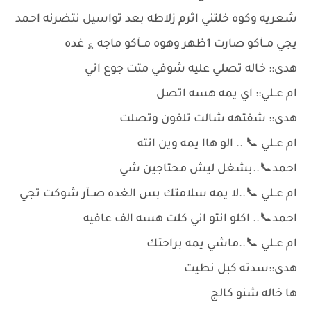
شعريه وكوه خلتني اثرم زلاطه بعد تواسيل نتضرنه احمد
يجي مــآكو صارت 1ظهر وهوه مــآكو ماجه ؏ غده
هدى:: خاله تصلي عليه شوفي متت جوع اني
ام عــلي:: اي يمه هسه اتصل
هدى:: شفتهه شالت تلفون وتصلت
ام عــلي 📞 .. الو هاا يمه وين انته
احمد📞..بشغل ليش محتاجين شي
ام عــلي 📞..لا يمه سلامتك بس الغده صــآر شوكت تجي
احمد📞.. اكلو انتو اني كلت هسه الف عافيه
ام عــلي 📞..ماشي يمه براحتك
هدى::سدته كبل نطيت
ها خاله شنو كالج