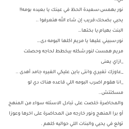
نور بهمس:سعيدة الحظ في عينك يا بعيده بومه!!
يحيي بضحك:قريب إن شاء الله هتعرفوا ..
البنت بهيام:يا بختها…
نور:سبيني عليها يا مريم اكلها البومه دى…
مريم همست لنور:شكله بيخطط لحاجه وحصلت
_ازاي يعنى
_عاوزك تغيري وانتى باين عليكي الغيره جامد أهدى ..
_انا هقوم اضرب البومه اللي قاعده هناك دي لو
مسكتتش..
والمحاضرة خلصت على تبادل الاسئله سواء من المنهج
أو برا المنهج ونور خارجه من المحاضرة على اخرها وعوزا
تولع في يحيي والبنات اللي حواليه كلهم .