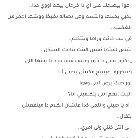
_هوا بيضحك على اي دا فرحان بيهم اووي كدا..
يحيي بصلها وابتسم وهى بصاله بغيظ ووشها احمر من
الغضب..
في بنت كانت وراها وبتتكلم..
بتبص لقيتها نفس البنت بتاعت السؤال..
_دكتور يحيي دا قمر ودمه خفيف بجد يا بختها اللي
هتتجوزه..هييييح مكنش يحبنى أنا …
نور:حبك برص انتى وهوا
البنت :نعم انتى بتكلميني انا؟
_اه يا حبيتي واتلمى كدا علشان الكلام دا مينفعش
يتقال..
_لى انتى كنتي ولى امري..