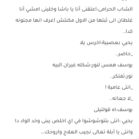
الشاب الحرامى:اعتقنى أنا يا باشا وخلينى امشي أنا
غلطان انى ثبتها من الاول مكنتش اعرف انها مجنونه
كدا..
يحيي بعصبية:اخرس يلا
_حاضر..
يوسف همس لنور:شكله غيران البيه
نور:تفتكر..
_انتى عامية !
_لا جعانه..
يوسف:اه قولتيلى
يحيي :انتى بتتوشوشوا في اي اخلص يبنى وخد الواد دا
وانتى يا أبلة تعالى نجيب العلاج واروحك…