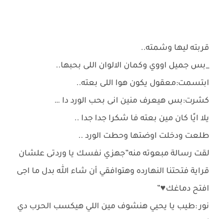
قربته ليها وشمته..
_بس جميل اووي وكمان الالوان اللى بحبها..
ابتسمت:معقول يكون هوا اللى بعته..
كشرت:بس هيعرف منين انى بحب الورد دا …
يلا ايًا كان مين بعته فا شكرا جدا جدا ..
طلعت ودخلت اوضتها وحطت الورد ..
لقت رسالة مبعوته منه”جهزي نفسك يا وردتى علشان
قراية فتحتنا النهارده وهتوافقي أن شاء الله بدل ما اجى
افتح دماغك♥️”
نور :طيب يا يحيي هنشوف مين اللي هيكسب الحرب دي