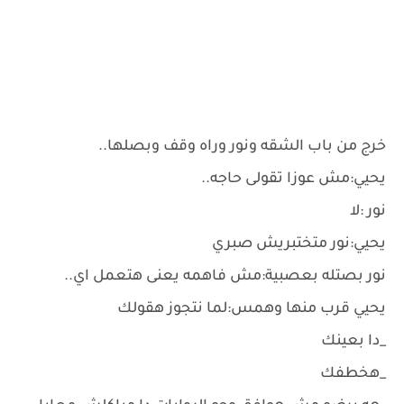
خرج من باب الشقه ونور وراه وقف وبصلها..
يحيي:مش عوزا تقولى حاجه..
نور :لا
يحيي:نور متختبريش صبري
نور بصتله بعصبية:مش فاهمه يعنى هتعمل اي..
يحيي قرب منها وهمس:لما نتجوز هقولك
_دا بعينك
_هخطفك