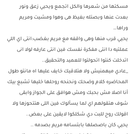
مسكتها من شعرها والكل اتجمع ويحيي زعق ونور
بعدت عنها وبصتله بغيظ هى وهوا ومشيت ومريم
وراها…
يحيي قرب منها وهى واقفه مع مريم بغضب:انتى اي اللي
عملتيه دا انتى مفكرة نفسك فين انتى عارفه لولا انى
اتدخلت كنتوا اتحولتوا للعميد والتحقيق..
_عادي ميهمنيش ولا هتلاقيك خايف عليها اه مانتو طول
المحاضره كلام وضحك ونحنحه روحلها خليها تشبع بيك
أنا اصلا مش بحبك ومش هوافق على الجواز وابقى
شوف هتقولهم اي لما يسألوك فين اللى هتتحوزها ولا
اقولك روح للبت دي شكلكوا لايقين على بعض..
يحيي كان باصصلها بابتسامه مريم بصدمه ..