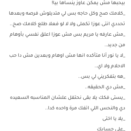
بيحبها مش يمكن عاوز ينساها بيا!
‏_كلامك صح وكل حاجه بس لي متديلوش فرصه وبعدها
تحددي انتى عوزا تكملى ولا لا لو فعلا طلع كلامك صح..
‏_مش عارفه يا مريم بس مش عوزا اعلق نفسي بأوهام
من جديد..
‏_لا يا نور أنا متأكده انها مش اوهام وبعدين مش دا حب
الاحلام ولا اي..
‏_هه بتفكريني لي بس..
‏_مش دي الحقيقه..
‏_يستى فكك يلا بقى نحتفل علشان المناسبه السعيده
دي والنحس اللي اتفك مرة واحده كدا..
‏_يلا يا اختى
‏_على حسابك