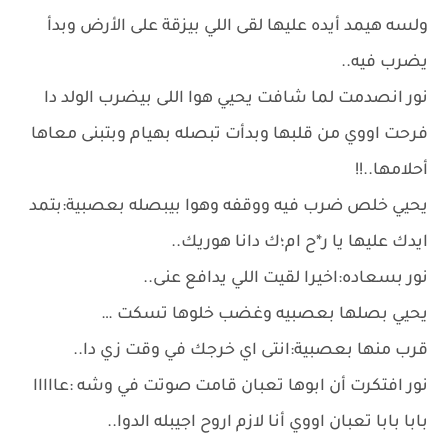
ولسه هيمد أيده عليها لقى اللي بيزقة على الأرض وبدأ
يضرب فيه..
نور انصدمت لما شافت يحيي هوا اللى بيضرب الولد دا
فرحت اووي من قلبها وبدأت تبصله بهيام وبتبنى معاها
أحلامها..!!
يحيي خلص ضرب فيه ووقفه وهوا بيبصله بعصبية:بتمد
ايدك عليها يا ر*ح ام؛ك دانا هوريك..
نور بسعاده:اخيرا لقيت اللي يدافع عنى..
يحيي بصلها بعصبيه وغضب خلوها تسكت …
قرب منها بعصبية:انتى اي خرجك في وقت زي دا..
نور افتكرت أن ابوها تعبان قامت صوتت في وشه :عااااا
بابا بابا تعبان اووي أنا لازم اروح اجيبله الدوا..