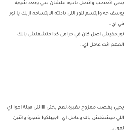
يحيي اتعصب واتصل باخوه علشان يجي وبعد شويه
يوسف جه وابتسم لنور اللى بادلته الابتسامه:ازيك يا نور
في اي..
نور:مفيش اصل كان في حرامى كدا متشغلش بالك
المهم انت عامل اي..
يحيي بغضب ممزوج بغيرة:نعم يختى !!!انتى هبلة !هوا اي
اللي ميشغلش باله وعامل اي !!اجيبلكوا شجرة واتنين
لمون..