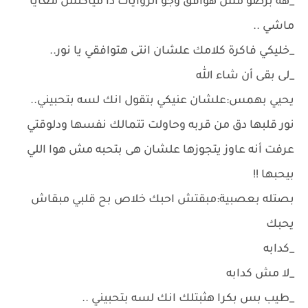
_هه برضو مش هوافق وجو الروايات دا مياكلش معايا
ماشي ..
_خليكي فاكرة كلامك علشان انتى هتوافقي يا نور..
_لى بقى أن شاء الله
يحيي بهمس:علشان عنيكي بتقول انك لسه بتحبيني..
نور قلبها دق من قربه وحاولت تتمالك نفسها ودلوقتي
عرفت أنه عاوز يتجوزها علشان هى بتحبه مش هوا اللي
بيحبها !!
بصتله بعصبية:مبقتش احبك خلاص بح قلبي مبقاش
يحبك
_كدابه
_لا مش كدابه
_طيب بس بكرا هثبتلك انك لسه بتحبيني ..