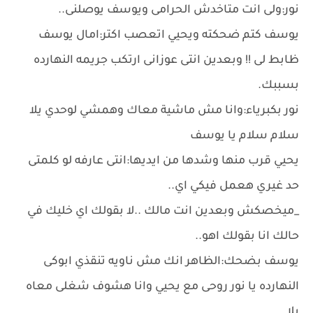
نور:ولى انت متاخدش الحرامى ويوسف يوصلنى..
يوسف كتم ضحكته ويحيي اتعصب اكتر:امال يوسف
ظابط لى !! وبعدين انتى عوزانى ارتكب جريمه النهارده
بسببك.
نور بكبرياء:وانا مش ماشية معاك وهمشي لوحدي يلا
سلام سلام يا يوسف
يحيي قرب منها وشدها من ايديها:انتى عارفه لو كلمتى
حد غيري هعمل فيكي اي..
_ميخصكش وبعدين انت مالك ..لا بقولك اي خليك في
حالك انا بقولك اهو..
يوسف بضحك:الظاهر انك مش ناويه تنقذي ابوكى
النهارده يا نور روحى مع يحيي وانا هشوف شغلى معاه
يلا ..