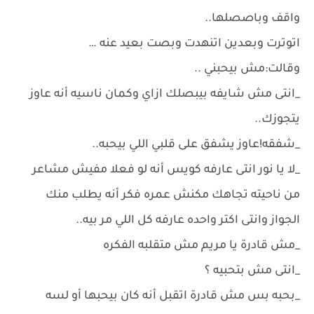
واقف وباصصلها..
‏اتوترت وبعدين اتنهدت وبصت بعيد عنه …
‏وقالت:مش بيحبني ..
‏_انتى مش شايفه بيبصلك ازاي وكمان ناسيه أنه عاوز
يتجوزك..
‏_شفقه!عاوز يشفق على قلبي اللي بيحبه..
‏_لا يا نور انتى عارفه كويس أنه لو فعلا مفيش مشاعر
من ناحيته تجاهك مكنش عمره فكر أنه يطلب منك
الجواز وانتى اكتر واحده عارفه كل اللي مر بيه..
‏_مش قادرة يا مريم مش متقلبه الفكره
‏_انتى مش بتحبيه ؟
‏_بحبه بس مش قادرة اتقبل أنه كان بيحبها أو لسه