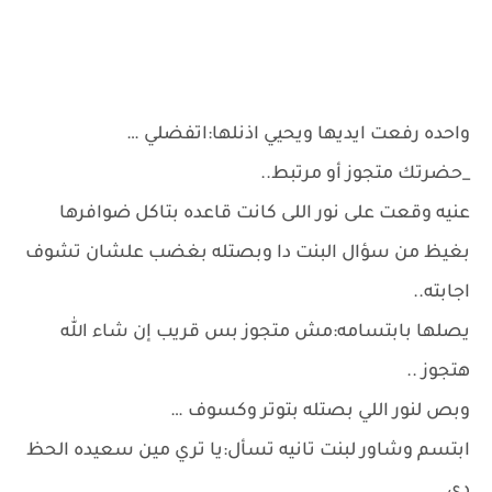
واحده رفعت ايديها ويحيي اذنلها:اتفضلي …
_حضرتك متجوز أو مرتبط..
عنيه وقعت على نور اللى كانت قاعده بتاكل ضوافرها
بغيظ من سؤال البنت دا وبصتله بغضب علشان تشوف
اجابته..
يصلها بابتسامه:مش متجوز بس قريب إن شاء الله
هتجوز ..
وبص لنور اللي بصتله بتوتر وكسوف …
ابتسم وشاور لبنت تانيه تسأل:يا تري مين سعيده الحظ
دي..