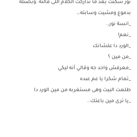
نور سكتت بعد ما تداركت الكلام اللى قالته .وبصتله
بدموع ومشيت وسابته…
_انسة نور..
_نعم!
_الورد دا علشانك
_من مين ؟
_معرفش واحد جه وقالي أنه ليكي
_تمام شكرا يا عم عبده
طلعت البيت وهى مستغربه من مين الورد دا
_يا ترى مين باعتك..