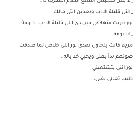
_لا بس مبحبش اسمع الكلام المقرف دا..
_انتى قليلة الادب وبعدين انتى مالك
نور قربت منها:هى مين دي اللي قليلة الادب يا بومة
_انا بومه..
مريم كانت بتحاول تهدى نور اللى خلاص لما صدقت
صوتهم بدأ يعلى ويحيي خد باله..
نور:انتى بتشتميني
طيب تعالى بقىى..