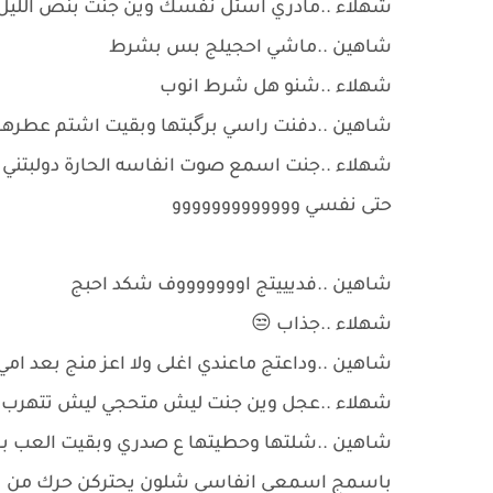
شهلاء ..مادري اسئل نفسك وين جنت بنص اللي
شاهين ..ماشي احجيلج بس بشرط
شهلاء ..شنو هل شرط انوب
شاهين ..دفنت راسي برگبتها وبقيت اشتم عطرها و
شهلاء ..جنت اسمع صوت انفاسه الحارة دولبتني 
حتى نفسي ووووووووووووو
شاهين ..فديييتج اوووووووف شكد احبج
شهلاء ..جذاب 😒
شاهين ..وداعتج ماعندي اغلى ولا اعز منج بعد امي 
شهلاء ..عجل وين جنت ليش متحجي ليش تتهرب م
شاهين ..شلتها وحطيتها ع صدري وبقيت العب 
باسمج اسمعي انفاسي شلون يحتركن حرك من يمر 