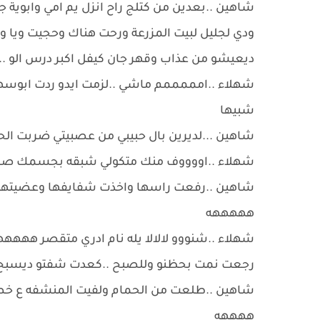
شاهين ..بعدين من كتلج راح انزل يم امي وابوية 
ودي لجليل لبيت المزرعة ورحت هناك وحجيت ويا و
ديعيشو من عذاب وقهر جان كيفل اكبر درس الو ..ما
شهلاء ..امممممم ماشي ..لزمت ايدو ردت ابوسه
شبيها
شاهين ...لديرين بال حبيبي من عصبيتي ضربت ال
شهلاء ..اووووف منك متكولي شبقه بجسمك صا
شاهين ..رفعت راسها واخذت شفايفها وعضيتهن كتل
هههههه
شهلاء ..شنووو لالالا يله نام ادري متقصر ههه
رجعت نمت بحظنو وللصبح ..كعدت شفتو ديسب
شاهين ..طلعت من الحمام ولفيت المنشفه ع خصري
ههههه