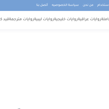
استخدام
من نحن
سياسة الخصوصيه
أتصل بنا
املة
روايات عراقية
روايات خليجية
روايات ليبية
روايات مترجمة
قيد كت