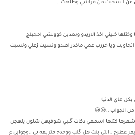
ل من اتسحبت من فراشي وطلعت ..
كتلها خليني اخذ الاريدو وبعدين كوولشي احجيلج
اتجاوبت ويا خررب عمي ماكدر اصدو ونسيت زعلي ونسيت
بكل هاي الدنيا
ن الجواب ..😒😒
بشعرها كتلها اسمعي دكات گلبي شوفيهن شلون يلهجن
عطرج ..انتي بنت هل گلب ووحدج متربعه بي ..وجوابي ع