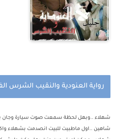
رواية العنودية والنقيب الشرس ا
شهلاء ..وبهل لحظة سمعت صوت سيارة وجان يطب
شاهين ..اول ماطبيت للبيت انصدمت بشهلاء واكفه