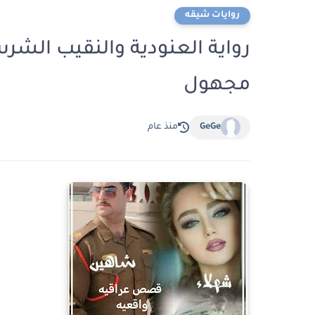
روايات شيقه
مجهول
GeGe
منذ عام