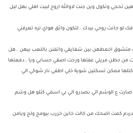
ن تحجي وتكول وين جنت لاوالله اروح لبيت اهلي بهل ليل
 لو جانت روحي بيدك ..لتكون واثق هواي تره تعرفني
 متشوق اخمطهن بين شفايفي واتفنن باللعب بيهن ..هل
عت من حظن مريتي عفتها ورحت اصفي حسابي ويا ..دفعتها
 كتلها ممكن تسكتين شوية خلي اطفي نار شوكي الي
صارت ع الوشم الي بصدرو الي بي اسمي كتلو هل وشم
دردم كمت اضحك من كالت خاين خررب بيومج ولج ويامن