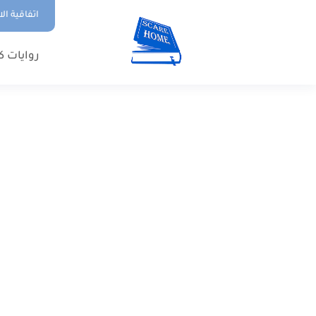
اتفاقية ال
روايات ك