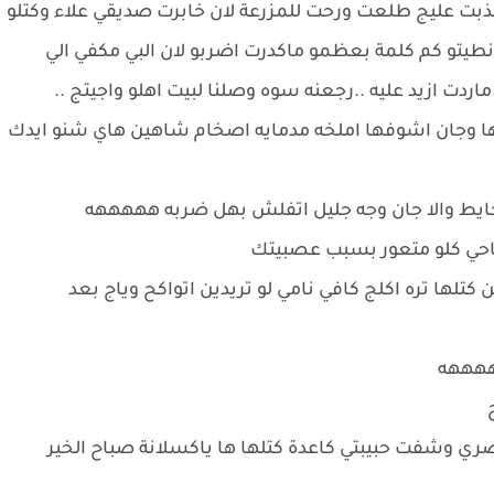
جذبت عليج طلعت ورحت للمزرعة لان خابرت صديقي علاء وكتلو
نطيتو كم كلمة بعظمو ماكدرت اضربو لان البي مكفي الي
ردت ازيد عليه ..رجعنه سوه وصلنا لبيت اهلو واجيتج ..
ا وجان اشوفها املخه مدمايه اصخام شاهين هاي شنو ايدك
حايط والا جان وجه جليل اتفلش بهل ضربه هههههه
حي كلو متعور بسبب عصبيتك
ها تره اكلج كافي نامي لو تريدين اتواكح وياج بعد
هههههه
ح
 وشفت حبيبتي كاعدة كتلها ها ياكسلانة صباح الخير