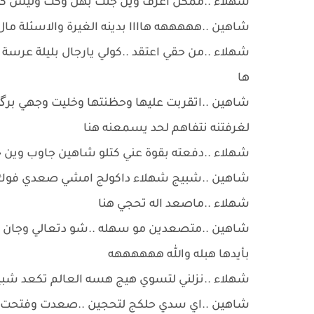
شهلاء ..ممكن اعرف وين جنت بهل وكت وليش كذبت
شاهين ..هههههه هاااا بدينه الغيرة والاسئلة مال 
شهلاء ..من حقي اعتقد ..كولي يارجال بليلة عرس
ها
شاهين ..اتقربت عليها وحظنتها وخليت وجهي ب
لغرفتنه نتفاهم لحد يسمعنه هنا
شهلاء ..دفعته بقوة عني كتلو شاهين جاوب وين 
شاهين ..شبيج شهلاء داكولج امشي صعدي فوك
شهلاء ..ماصعد اله تحجي هنا
شاهين ..متصعدين مو سهله ..شو دتعالي وجان اش
بأيدها هبله والله ههههههه
شهلاء ..نزلني لتسوي هيج هسه العالم تكعد شبي
شاهين ..اي سدي حلكج لتحجين ..صعدت وفتحت باب