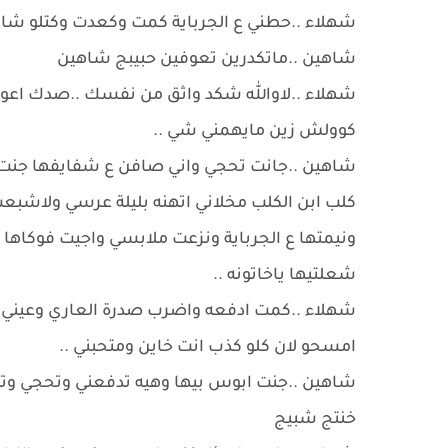
شهلاء ..حطني ع الجرباية كمت وكعدت وكتلو شاهي
شاهين ..ماتكدرين تعوفين حبيبج شاهين
شهلاء ..لاوالله شكد واثق من نفسك ..صدك اعوفك
كوولش زين مايهمني شي ..
شاهين ..جانت تحجي واني صافن ع شفايفها جنت
كلب ابن الكلب مخلاني اتهنه بليلة عرسي ولاشب
ونيمتها ع الجرباية ونزعت ملابسي واجيت فوكاها
شعلتيها ياخاتونه ..
شهلاء ..كمت ادفعه واضرب صدرة العاري وعيني 
امسحو لان كلو كذب انت خاين ومتحبني ..
شاهين ..جنت ابوس بيها وهيه تدفعني وتحجي وت
خنتج شبيج