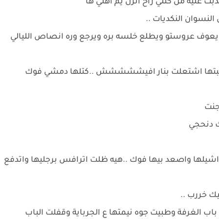
 عليه من كتلي راح انزل يم اهلي ها
النسوان النكديات ..
ة يعوف عروستو ويطلع خلسه بره ويرجع وره انصاص الليالي
رگبتها اشتعلت بنار افيششششش ..كتلها دمشي فوك
جنت
 دنحجي
يلها واصعد بيها فوك ..هيه ظلت اترافس برجليها واتدفع
ك خررب ..
 الغرفة وطبيت جوه نيمتها ع الجرباية وقفلت الباب