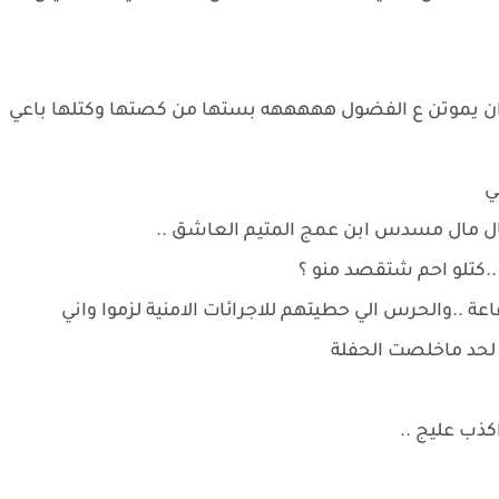
 يموتن ع الفضول هههههه بستها من كصتها وكتلها باعي
ي
ل مال مسدس ابن عمج المتيم العاشق ..
.كتلو احم شتقصد منو ؟
 ..والحرس الي حطيتهم للاجرائات الامنية لزموا واني
لحد ماخلصت الحفلة
كذب عليج ..