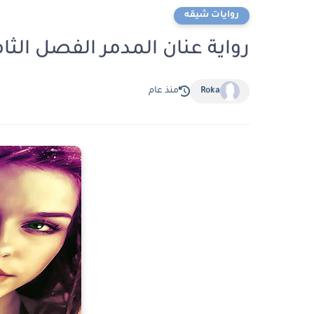
روايات شيقه
رواية عنان المدمر الفصل الثامن عشر 18 بقلم ف
Roka
منذ عام