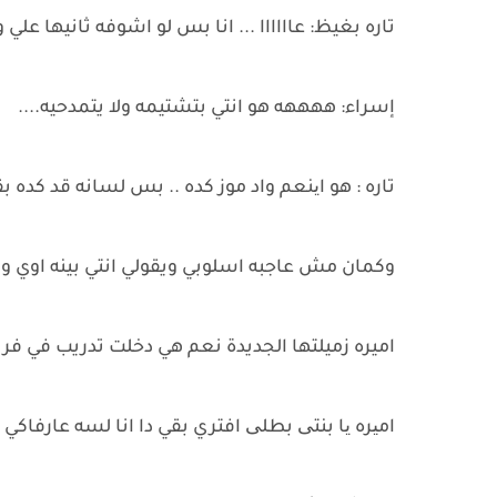
تاره بغيظ: عاااااا ... انا بس لو اشوفه ثانيها علي و
إسراء: ههههه هو انتي بتشتيمه ولا يتمدحيه....
تاره : هو اینعم واد موز كده .. بس لسانه قد كده بق
وكمان مش عاجبه اسلوبي ويقولي انتي بينه اوي وال
اميره زميلتها الجديدة نعم هي دخلت تدريب في فريق
امیره یا بنتی بطلی افتري بقي دا انا لسه عارفاك