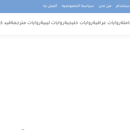
استخدام
من نحن
سياسة الخصوصيه
أتصل بنا
املة
روايات عراقية
روايات خليجية
روايات ليبية
روايات مترجمة
قيد كت