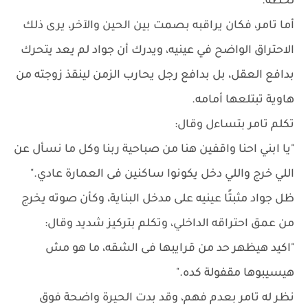
لحظة.
أما تامر، فكان يراقبه بصمت بين الحين والآخر، يرى ذلك
الاحتراق الواضح في عينيه، ويدرك أن جواد لم يعد يتحرك
بدافع العقل، بل بدافع رجل يحارب الزمن لينقذ زوجته من
هاوية تبتلعها أمامه.
تكلم تامر بتساءل وقال:
"يا ابني احنا واقفين هنا من صباحية ربنا وكل ما نسأل عن
اللي خرج واللي دخل يكونوا ساكنين فى العمارة عادي."
ظل جواد مثبتًا عينيه على مدخل البناية، وكأن صوته يخرج
من عمق احتراقه الداخلي، وتكلم بتركيز شديد وقال:
"اكيد هيظهر حد من قرايبها فى الشقه، ما هو مش
هيسيبوها مقفولة كده."
نظر له تامر بعدم فهم، وقد بدت الحيرة واضحة فوق