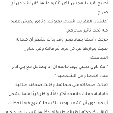
أصبح أقرب للهمس، لكن تأثيره عليها كان أشد من أي
صراخ:
"علشان العفريت اتسحر بعيونك، وناوي يعيش عمره
كله تحت تأثير سحرهم."
حركت رأسها بنفاد صبر، وقد بدأت تشعر أن كلماته
تعبث بتوازنها في كل مرة، ثم قالت وهي تحاول
التماسك:
"انت ناوي تجنني بجد، حاسه ان انا بتعامل مع بني ادم
عنده انفصام فى الشخصية."
تعالت ضحكاته على كلماتها، وكانت ضحكته صافية،
حقيقية، جعلت ملامحه أكثر دفئًا، وأكثر قربًا منها بشكل
أربكها دون أن تشعر. وجدت نفسها تسرح فيه للحظات،
تراقب ضحكته، نظراته، طريقته، وكأنها تنسى العالم كله