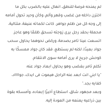
لم يمنحه فرصة للنطق، انهال عليه بالضرب بكل ما
اختزن داخله من غضب وقهر وألم، وكأن وحيد تحول أمامه
إلى وجه كل من ظلم جواهر. كانت لكماته عنيفة، متتالية،
محملة بحقد رجل يرى زوجته تسحق ظلمًا وهو عاجز.
اتسعت عينا تامر بصدمة، وركض نحوهما يحاول سحب
جواد بعيدًا، لكنه لم يستطع، فقد كان جواد ممسكًا به
كوحش جريح لا يرى أمامه سوى الانتقام.
تكلم تامر بغضب وهو يحاول ابعاد جواد عنه:
"يا ابني انت ابعد عنه الراجل هيموت فى ايدك، جوااااد،
كفايه بجد."
وبعد مجهود شاق، استطاع أخيرًا إبعاده، وأمسكه بقوة
بين ذراعيه يمنعه من العودة إليه.