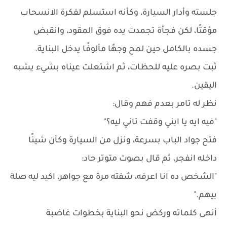
جلسته وأدار السيارة، وكأنه استسلم لفكرة الانسحاب
مؤقتًا، لكن فجأة تجمدت يده فوق المقود، وانقبض
جسده بالكامل حين لمح وجهًا مألوفًا يدخل البناية.
ثبت بصره عليه للحظات، ثم اشتعلت عيناه بشيء يشبه
اليقين.
نظر له تامر بعدم فهم وقال:
"فيه ايه يا ابني وقفت تاني ليه؟"
فتح جواد الباب بسرعة، ونزل من السيارة وكأن شيئًا
داخله انفجر، ثم قال بصوت متوتر حاد:
"الشخص ده انا اعرفه، شفته مرة مع جواهر، اكيد ليه صلة
بيهم."
أنهى كلماته وركض نحو البناية بخطوات غاضبة