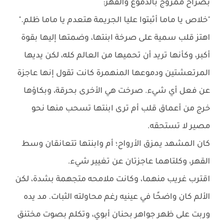
بصراخ ممزوج بالدموع والقهر:
"خلاص يا ماما أثبتوا عليا الجريمة هتعدم يا ماما ظلم."
اهتز قلب سمية على صرخة ابنتها، وضمتها إليها بقوة
أكبر، وكأنها تريد أن تحميها من العالم كله، لكن يديها
المرتعشتين ودموعها المنهمرة كانت تقول إنها عاجزة
عن فعل أي شيء. صرخت هي الأخرى بحرقة، وبكاؤها
خرج من أعماق قلب أم ترى ابنتها تسحب منها نحو
مصير لا تستحقه.
كان المشهد يمزق الأرواح؛ أم وابنتها تتعانقان وسط
القهر، وكلتاهما عاجزتان عن تغيير شيء.
اقترب غريب منهما، وكانت ملامحه متجهمة بشدة، لكن
الألم كان واضحًا في عينيه رغم محاولته الثبات. مد يده
وربت على ظهر جواهر بحنان أبوي، وتكلم بصوت مختنق