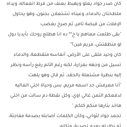
كان صدر جواد يعلو ويهبط بعنف من فرط انفعاله، ويداه
ملطختان بالدماء، وعيناه تشتعلان بجنون، وهو يحاول
الإفلات من قبضة تامر، ثم صرخ بغضب:
"بقى طلعت معاهم يا خ** ده انا هطلع روحك بأيديا دول
لو منطقتش، مريم فين؟"
كان وحيد ملقى على الأرض، أنفاسه متقطعة، والدماء
تسيل من وجهه بغزارة، لكنه رغم الألم رفع رأسه ونظر
إليه بنظرة مشتعلة بالحقد، ثم قال وهو يلهث:
"أنا معرفش حد اسمه مريم، بس وحياة اختي الغاليه
لدفعكم التمن غالي اوي، وكل نقطة دم سالت من اختي
هاخد بتارها منكم كلكم."
تجمد جواد لثواني، وكأن الكلمات أصابته بصدمة مفاجئة،
ثم نظر له بعدم تصديق وتكلم: