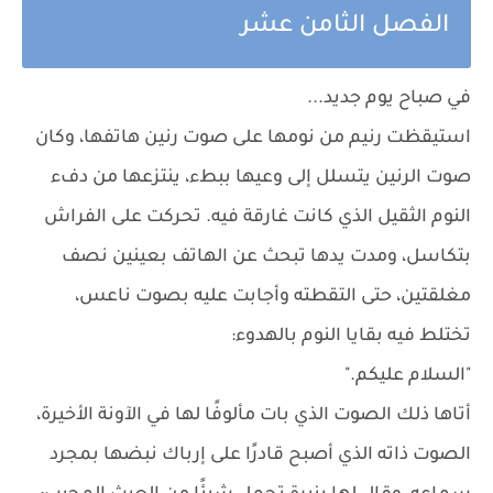
الفصل الثامن عشر
في صباح يوم جديد...
استيقظت رنيم من نومها على صوت رنين هاتفها، وكان
صوت الرنين يتسلل إلى وعيها ببطء، ينتزعها من دفء
النوم الثقيل الذي كانت غارقة فيه. تحركت على الفراش
بتكاسل، ومدت يدها تبحث عن الهاتف بعينين نصف
مغلقتين، حتى التقطته وأجابت عليه بصوت ناعس،
تختلط فيه بقايا النوم بالهدوء:
"السلام عليكم."
أتاها ذلك الصوت الذي بات مألوفًا لها في الآونة الأخيرة،
الصوت ذاته الذي أصبح قادرًا على إرباك نبضها بمجرد