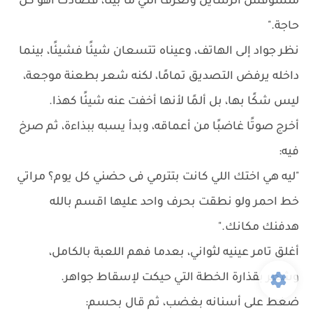
متشوفش الرسايل وتعرف اللي ما بينا، قصادك اهو كل
حاجة."
نظر جواد إلى الهاتف، وعيناه تتسعان شيئًا فشيئًا، بينما
داخله يرفض التصديق تمامًا، لكنه شعر بطعنة موجعة،
ليس شكًا بها، بل ألمًا لأنها أخفت عنه شيئًا كهذا.
أخرج صوتًا غاضبًا من أعماقه، وبدأ يسبه ببذاءة، ثم صرخ
فيه:
"ليه هي اختك اللي كانت بتترمي فى حضني كل يوم؟ مراتي
خط احمر ولو نطقت بحرف واحد عليها اقسم بالله
هدفنك مكانك."
أغلق تامر عينيه لثواني، بعدما فهم اللعبة بالكامل،
وشعر بقذارة الخطة التي حيكت لإسقاط جواهر.
ضغط على أسنانه بغضب، ثم قال بحسم: