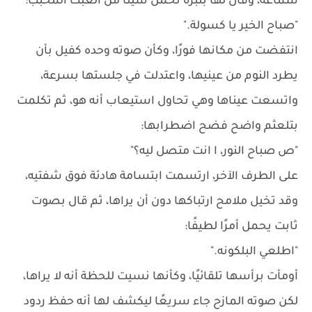
سماعه، وقال لها بنبرة تحمل شيئًا من العبث المحبب:
"صباح الخير يا كسولة."
انتفضت من مكانها فورًا، وكأن صوته وحده كفيل بأن
يطرد النوم من عينيها، واعتدلت في جلستها بسرعة،
واتسعت عيناها وهي تحاول استيعاب أنه هو، ثم تكلمت
بتلعثم واضح فضح اضطرابها:
"ص صباح النور، ا انت متصل ليه؟"
على الطرف الآخر، ارتسمت ابتسامة هادئة فوق شفتيه،
وقد تخيل ملامح ارتباكها دون أن يراها، ثم قال بصوت
ثابت يحمل أمرًا لطيفًا:
"اطلعي البلكونه."
أومأت برأسها تلقائيًا، وكأنها نسيت للحظة أنه لا يراها،
لكن صوته المازح جاء سريعًا ليكشف لها أنه حفظ ردود