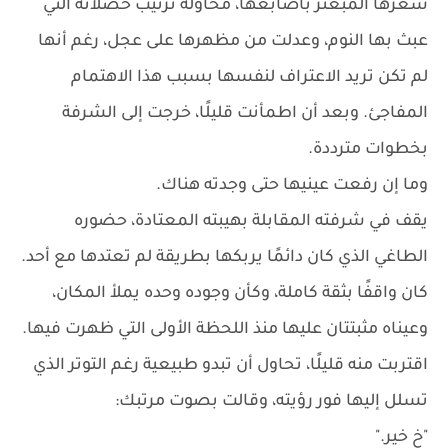
شعرها المبعثر بأصابعها، محاولة ترتيب خصلاته التي
عبث بها النوم، وعدلت من مظهرها على عجل، رغم أنها
لم تكن تريد الاعتراف لنفسها بسبب هذا الاهتمام
المفاجئ. وبعد أن اطمأنت قليلًا، خرجت إلى الشرفة
بخطوات مترددة.
وما إن رفعت عينيها حتى وجدته هناك.
يقف في شرفته المقابلة بهيبته المعتادة، حضوره
الطاغي الذي كان دائمًا يربكها بطريقة لم تعتدها مع أحد.
كان واقفًا بثقة كاملة، وكأن وجوده وحده يملأ المكان،
وعيناه مثبتتان عليها منذ اللحظة الأولى التي ظهرت فيها.
اقتربت منه قليلًا، تحاول أن تبدو طبيعية رغم التوتر الذي
تسلل إليها فور رؤيته، وقالت بصوت مرتبك:
"خ خير."