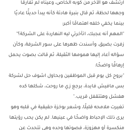
ارتشف هو الآخر من كوبه الخاص، وعيناه لم تفارقا
وجهها لحظة، ثم قال بنبرة هادئة كأنه يبدأ حديثًا عاديًا
بينما يخفي خلفه اهتمامًا أكبر:
"المهم أنه عجبك، اتأخرتي ليه النهاردة على الشركة؟"
زفرت بضيق، وأسندت ظهرها على سور الشرفة، وكأن
سؤاله أعاد إليها همومها الثقيلة، ثم قالت بصوت يحمل
إرهاقًا واضحًا:
"بروح كل يوم قبل الموظفين وبحاول اشوف حل لشركة
بس مافيش فايدة، برجع زي ما روحت، شكلها كده
هفشل وهتتقفل قريب."
تغيرت ملامحه قليلًا، وشعر بوخزة حقيقية في قلبه وهو
يرى ذلك الإحباط واضحًا في عينيها. لم يكن يحب رؤيتها
منكسرة أو مهزوزة، فصوتها وحده وهي تتحدث عن