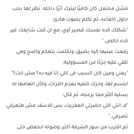
فشل محتمل كان كافيًا ليترك أثرًا داخله. نظر لها بحب
حاول إخفاءه، ثم تكلم بصوت هادئ:
"شكلك كده نفسك قصير أوي، مع ان كنت شايفك غير
كده خالص."
رفعت عينيها إليه بضيق، وتكلمت بتهكم واضح وهي
تلقي عليه جزءًا من المسؤولية:
"يعني ومين كان السبب فى اللي انا فيه ده؟ مش انت؟"
ابتسم لها، وحرك كتفيه بعدم اكتراث، وكأن اتهامها له
يسليه أكثر مما يزعجه، ثم قال:
"لا، انتي اللي حضرتي العفريت، بس للاسف مش هتعرفي
تصرفي."
ثم اقترب من سور الشرفة أكثر، وصوته انخفض حتى