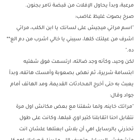
مرعبة، وبدأ يحاول الإفلات من قبضة تامر بجنون.
صرخ بصوت غليظ غاضب:
"اسم مراتي ميجيش على لسانك يا ابن الكلب، مراتي
اشرف من عيلتك كلها، سيبني يا خالي اشرب من دم الع**
ده."
لكن وحيد، وكأنه وجد ضالته، ارتسمت فوق شفتيه
ابتسامة شريرة، ثم نهض بصعوبة وأمسك هاتفه، وبدأ
يعبث به حتى أخرج المحادثات القديمة، ومد الهاتف أمام
جواد وقال:
"مراتك خاينه، ولما شفتنا مع بعض مكانش اول مرة
نتقابل احنا اتقابلنا كتير اوي قبلها، وكانت على طول
تحذرني بالرسايل اهي أن بلاش ابعتلها علشان انت