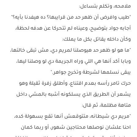
ملامحه، وتكلم بتساءل:
"طيب وافرض أن ظهر حد من قرايبها؟ ده هيفدنا بأيه؟"
أجابه جواد بتوضيح، وعيناه لم تتحركا عن هدفه لحظة،
وكأن داخله يقاتل بكل ما يملك:
"ما هو لو ظهر حد هيوصلنا لمريم دي، مش تبقى خالتها،
وبابا أكد أنها هي اللي وراه الجريمة دي لو وصلنا ليها،
يبقى نسلمها لشرطة وتخرج جواهر."
حرك تامر رأسه بعدم اقتناع، وأطلق زفرة ثقيلة وهو
يشعر أن الطريق الذي يسلكونه أشبه بالمشي داخل
متاهة مظلمة، ثم قال:
"مريم دي شيطانه، متتوقعش أنها تقع بسهولة كده،
احنا علشان نوصلها محتاجين شهور، أو ربما كمان