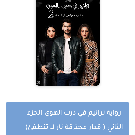
رواية ترانيم في درب الهوى الجزء
الثاني (اقدار محترقة نار لا تنطفئ)