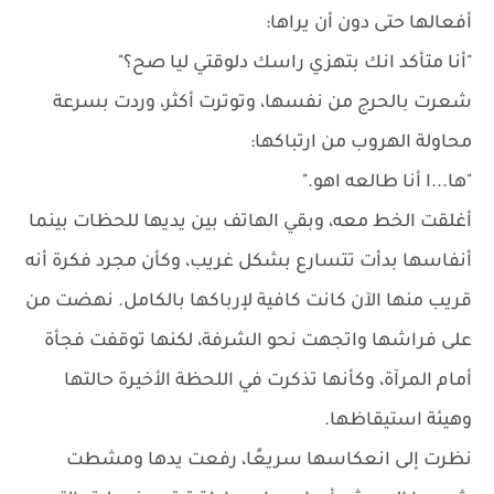
أفعالها حتى دون أن يراها:
"أنا متأكد انك بتهزي راسك دلوقتي ليا صح؟"
شعرت بالحرج من نفسها، وتوترت أكثر، وردت بسرعة
محاولة الهروب من ارتباكها:
"ها...ا أنا طالعه اهو."
أغلقت الخط معه، وبقي الهاتف بين يديها للحظات بينما
أنفاسها بدأت تتسارع بشكل غريب، وكأن مجرد فكرة أنه
قريب منها الآن كانت كافية لإرباكها بالكامل. نهضت من
على فراشها واتجهت نحو الشرفة، لكنها توقفت فجأة
أمام المرآة، وكأنها تذكرت في اللحظة الأخيرة حالتها
وهيئة استيقاظها.
نظرت إلى انعكاسها سريعًا، رفعت يدها ومشطت