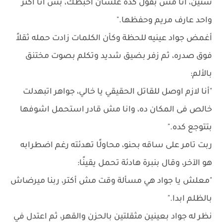
سنين، أنا مش بقول كده علشان احبطك، بس انا اكتر
واحد عارف مريم وحفظها."
أغمض جواد عينيه للحظة وكأن الكلمات زادت حمله ثقلاً
فوق صدره، ثم زفر بضيق شديد وتكلم بصوت مختنق
بالألم:
"أنا لازم اوصل للقاتل الحقيقي يا خالي، جواهر اتبهدلت
خالص فى المكان ده، وانا مش قادر استحمل اشوفها
بتتوجع كده."
ربت تامر على ساقه بحنو، محاولًا تهدئته رغم اضطرابه
هو الآخر، وقال بنبرة هادئة تحمل يقينًا:
"معلش يا جواد هي مسألة وقت مش أكتر، ربنا ميرضاش
بالظلم ابدا."
نظر له جواد بعينين مثقلتين بالحزن والقهر، ثم اعتدل في