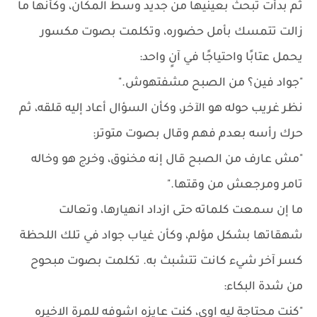
ثم بدأت تبحث بعينيها من جديد وسط المكان، وكأنها ما
زالت تتمسك بأمل حضوره، وتكلمت بصوت مكسور
يحمل عتابًا واحتياجًا في آنٍ واحد:
"جواد فين؟ من الصبح مشفتهوش."
نظر غريب حوله هو الآخر، وكأن السؤال أعاد إليه قلقه، ثم
حرك رأسه بعدم فهم وقال بصوت متوتر:
"مش عارف من الصبح قال إنه مخنوق، وخرج هو وخاله
تامر ومرجعش من وقتها."
ما إن سمعت كلماته حتى ازداد انهيارها، وتعالت
شهقاتها بشكل مؤلم، وكأن غياب جواد في تلك اللحظة
كسر آخر شيء كانت تتشبث به. تكلمت بصوت مبحوح
من شدة البكاء:
"كنت محتاجة ليه اوي، كنت عايزه اشوفه للمرة الاخيره