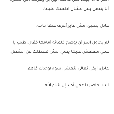
آسر: لأ أنا جيت، بس قابلت أنين برا وعرفت اللي حصل،
أنا بتصل بس عشان اطمنك عليها.
عادل بضيق: مش عايز أعرف عنها حاجة.
لم يحاول آسر أن يوضح كلماته أمامها فقال: طيب يا
عمي متقلقش عليها يعني، مش هعطلك عن الشغل.
عادل: ابقى تعالى نتعشى سوا، لوحدك فاهم.
آسر: حاضر يا عمي أكيد إن شاء الله.