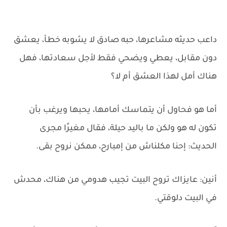
داعب حديثه مشاعرها، حبه صادق لا يشوبه خطأ، يعشق
دون مقابل، يعطي ويضحي فقط لأجل سعادتها، فهل
هناك أمل لهذا العشق أم لا؟
أما هو فحاول أن يتماسك أمامها، يحبها ويرغب بأن
تكون له هو ولكن ما باليد حيلة، فقال مغيرًا مجرى
الحديث: إحنا مكلناش من إمبارح، ممكن نروح بقى.
أنين: عايزاك تروح البيت تجيب هدومي من هناك، محدش
في البيت دلوقتي.