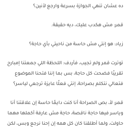
ده عشان تنهي الجوازة بسرعة وارجع لأنين؟
قمر: مش هكدب عليك، ديه حقيقة.
زياد: هو إنتي مش حاسة من ناحيتي بأي حاجة؟
توترت قمر ولم تجيب، فأردف: اللحظة اللي جمعتنا إمبارح
تقريبًا فضحت كل حاجة، بس بما إننا فتحنا الموضوع
فتعالي نتكلم بصراحة، إنتي فعلًا عايزة ترجعي لياسر؟
قمر: لأ، بص الصراحة أنا كنت دايمًا حاسة إن علاقتنا أنا
وياسر فيها حاجة ناقصة، حاجة مش عارفة أكملها مهما
حاولت، ولما أطلقنا كان كل همه إن إحنا نرجع وبس، لكن