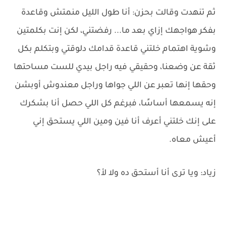
ثم تنهدت وقالت بحزن: أنا طول الليل منمتش وقاعدة
بفكر هواجهك إزاي بعد ما... رفضتني، لكن إنت بكلمتين
وشوية اهتمام خلتني قاعدة قدامك دلوقتي وبتكلم بكل
ثقة عن وضعنا، وحقيقي فيه راجل بيدي للست مساحتها
وحقها إنها تعبر عن اللي جواها وراجل معندوش أوبشن
إنه يسمعها أساسًا، فبرغم كل اللي حصل أنا بشكرك
على إنك خلتني أعرف أنا فين ومين اللي يستحق إني
أعيش معاه.
زياد: ويا ترى أنا أستحق ده ولا لأ؟