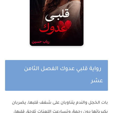
رواية قلبي عدوك الفصل الثامن
عشر
بات الخجل والندم يتناوبان على شغف قلبها، يضربان
بكبريائها دون رحمة، وتسارعت اللعنات تلاحق قلبها،