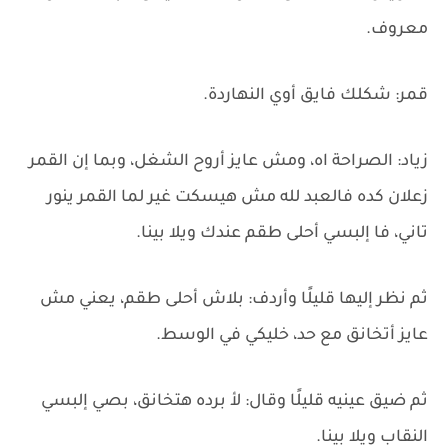
معروف.
قمر: شكلك فايق أوي النهاردة.
زياد: الصراحة اه، ومش عايز أروح الشغل، وبما إن القمر
زعلان كده فالعبد لله مش هيسكت غير لما القمر ينور
تاني، فا إلبسي أحلى طقم عندك ويلا بينا.
ثم نظر إليها قليلًا وأردف: بلاش أحلى طقم، يعني مش
عايز أتخانق مع حد، خليكي في الوسط.
ثم ضيق عينيه قليلًا وقال: لأ برده هتخانق، بصي إلبسي
النقاب ويلا بينا.