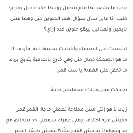
برغم ما يشعر بها فلم يتحمل رؤيتها هكذا فقال بمزاح:
طيب أنا عايز أسأل سؤال، هما الحلوين حتى وهما مش
نايمين وتعبانين بيبقو حلوين كده إزاي؟
ابتسمت على استحياء وأشاحت بعينيها عنه، فأردف: لأ،
ما هو الضحكة كمان حتى وهي خارج بالعافية بتدبح برده،
ما تخفي على الغلابة يا ست قمر.
ضحكت قمر وقالت: معملتش حاجة.
زياد: لأ هو إنتي مش محتاجة تعملي حاجة، القمر قمر
مفيش عليه اختلاف، يعني عمرك سمعتي حد بيتخانق مع
حد ويقوله لأ ده مش القمر مثلًا؟! مفيش طبعًا، القمر