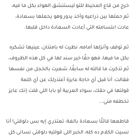
خرج من قاع المحيط للتو ليستنشق الهواء بكل ما فيه،
ثم حملها بين ذراعيه وأخذ يدور وهو يحملها بسعادة،
عادت ابتسامته التي أعادت السعادة داخل قلبها.
ثم توقف وأنزلها أمامه، نظرت له بامتنان، عينيها تشكره
بكل ما فيها، فهو حقًا خير سند لها في كل هذه الظروف،
ثم تذكرت ما قالته له سابقًا، شعرت بالخجل من نفسها
فقالت: أنا قبل أي حاجة عايزة أعتذرلك عن أي كلمة
قولتها في حقك، سواء العربية أو بابا اللي قلت إنك عايز
تخطفه مني...
قاطعها قائلًا بسعادة بالغة: تعتذري إيه بس دلوقتي! أنا
نسيت الكلام ده كله، الخبر اللي قولتيه دلوقتي نساني كل