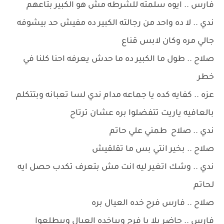
فارس .. ايوه سلمته للشرطه مش هو الكبير بتاعهم
ندي .. لا ده واحد من رجالته الكبير ده مفيش حد بيشوفه
جالي مره وكان لابس قناع
صلاح .. طول ما الكبير ده ما حدش يعرفه احنا كلنا في
خطر
عزه .. كفايه كده يا جماعه مدام ندي لسا تعبانه وبتتكلم
بالعافيه ياريت تتفضلوا بره عشان ترتاح
ندي .. صلاح طمني علي حاتم
صلاح .. بخير انتي بس ما تقلقيش
ندي .. وشك اتغير ليه انت مش بتعرف تكدب حصل ايه
لحاتم
صلاح .. فارس فرح خده العيال بره
فارس .. حاضر يلا يا فرح وبياخده العيال وبيطلعوا