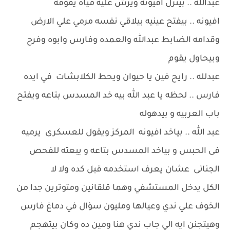
عبدالله .. بينزل افيونه ويرش عليه مياه يفوقه
افيونه .. بيفتح عينيه بيلاقي نفسه مرمي علي الارض
وقدامه الضابط عبدالله والعمده وفارس وابوه وفرح
وبيحاول يقوم
عبدلله .. رايح فين يا حيوان ويحط الكلابشات في ايده
فارس .. لحظه يا عبد الله بيه خد المسدس بتاعه ويفتح
باب العربيه و بيدهوله
عبد الله .. بياخد افيونه المركز ويقول للعسكرى يرميه
فى الحبس و بياخد المسدس بتاعه و يبعته للفحص
الجنائى عشان يعرف استخدمه قبل كده ولا لا
الكل يدخل المستشفي وهما قلقانين ومتوترين جدا من
الخوف علي ندي وعيالها ومليون سؤال في دماغ فارس
وهيتجنن ايه الي جاب ندي هنا ومين ده وكان بيتهجم