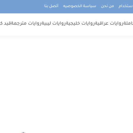
استخدام
من نحن
سياسة الخصوصيه
أتصل بنا
املة
روايات عراقية
روايات خليجية
روايات ليبية
روايات مترجمة
قيد كت